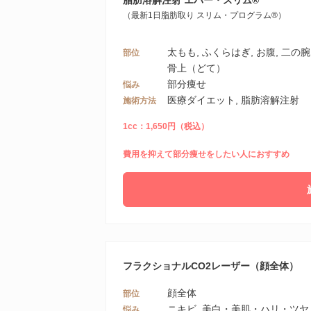
脂肪溶解注射 エバー・スリム®
（最新1日脂肪取り スリム・プログラム®）
太もも, ふくらはぎ, お腹, 二の腕, 
部位
骨上（どて）
部分痩せ
悩み
医療ダイエット, 脂肪溶解注射
施術方法
1cc：1,650円（税込）
費用を抑えて部分痩せをしたい人におすすめ
フラクショナルCO2レーザー（顔全体）
顔全体
部位
ニキビ, 美白・美肌・ハリ・ツヤ
悩み