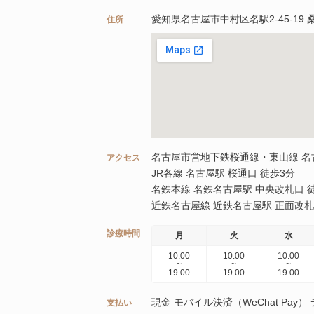
愛知県名古屋市中村区名駅2-45-19 
住所
名古屋市営地下鉄桜通線・東山線 名古
アクセス
JR各線 名古屋駅 桜通口 徒歩3分
名鉄本線 名鉄名古屋駅 中央改札口 
近鉄名古屋線 近鉄名古屋駅 正面改札
診療時間
月
火
水
10:00
10:00
10:00
~
~
~
19:00
19:00
19:00
現金 モバイル決済（WeChat Pa
支払い