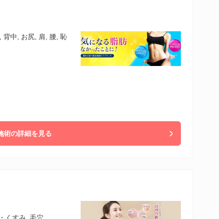
背中, お尻, 肩, 腰, 恥
施術の詳細を見る
・くすみ, 毛穴