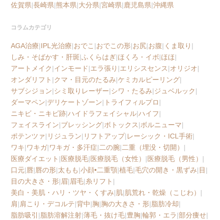
佐賀県
|
長崎県
|
熊本県
|
大分県
|
宮崎県
|
鹿児島県
|
沖縄県
コラムカテゴリ
AGA治療
|
IPL光治療
|
おでこ
|
おでこの形
|
お尻
|
お腹
|
くま取り
|
しみ・そばかす・肝斑
|
ふくらはぎ
|
ほくろ・イボ
|
ほほ
|
アートメイク
|
インモード
|
エラ張り
|
エリシスセンス
|
オリジオ
|
オンダリフト
|
クマ・目元のたるみ
|
ケミカルピーリング
|
サブシジョン
|
シミ取りレーザー
|
シワ・たるみ
|
ジュベルック
|
ダーマペン
|
デリケートゾーン
|
トライフィルプロ
|
ニキビ・ニキビ跡
|
ハイドラフェイシャル
|
ハイフ
|
フェイスライン
|
ブレッシング
|
ボトックス
|
ボルニューマ
|
ポテンツァ
|
リジュラン
|
リフトアップ
|
レーシック・ICL手術
|
ワキ
|
ワキガ
|
ワキガ・多汗症
|
二の腕
|
二重（埋没・切開）
|
医療ダイエット
|
医療脱毛
|
医療脱毛（女性）
|
医療脱毛（男性）
|
口元
|
唇
|
唇の形
|
太もも
|
小顔•二重顎
|
植毛
|
毛穴の開き・黒ずみ
|
目
|
目の大きさ・形
|
眉
|
眉毛
|
糸リフト
|
美白・美肌・ハリ・ツヤ・くすみ
|
肌
|
肌荒れ・乾燥（こじわ）
|
肩
|
肩こり・デコルテ
|
背中
|
胸
|
胸の大きさ・形
|
脂肪冷却
|
脂肪吸引
|
脂肪溶解注射
|
薄毛・抜け毛
|
豊胸
|
輪郭・エラ
|
部分痩せ
|