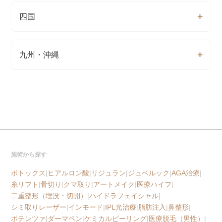
四国
九州・沖縄
施術から探す
ボトックス
|
ヒアルロン酸
|
リジュラン
|
ジュベルック
|
AGA治療
|
糸リフト
|
骨切り
|
クマ取り
|
アートメイク
|
医療ハイフ
|
二重整形（埋没・切開）
|
ハイドラフェイシャル
|
シミ取りレーザー
|
インモード
|
IPL光治療
|
脂肪注入
|
鼻整形
|
ポテンツァ
|
ダーマペン
|
ケミカルピーリング
|
医療脱毛（男性）
|