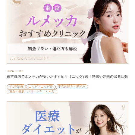
2026.08.07
東京都内でルメッカが安いおすすめクリニック7選！効果や効果の出る回数
IPL光治療
ニキビ・ニキビ跡
毛穴の開き・黒ずみ
美白・美肌・ハリ・ツヤ・くすみ