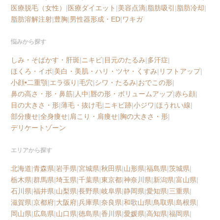
医療脱毛（女性）
|
医療ダイエット
|
美容点滴
|
脂肪吸引
|
脂肪冷却
|
脂肪溶解注射
|
豊胸
|
男性器形成・ED
|
ワキガ
悩みから探す
しみ・そばかす・肝斑
|
ニキビ
|
目元のたるみ
|
多汗症
|
ほくろ・イボ
|
美白・美肌・ハリ・ツヤ・くすみ
|
リフトアップ
|
小顔•二重顎
|
エラ張り
|
毛穴
|
シワ・たるみ
|
おでこの形
|
鼻の高さ・形・鼻筋
|
人中
|
唇の形・ボリュームアップ
|
赤ら顔
|
目の大きさ・形
|
薄毛・抜け毛
|
ニキビ跡
|
小ジワ
|
ほうれい線
|
部分痩せ
|
全身痩せ
|
肩こり・肩痩せ
|
胸の大きさ・形
|
デリケートゾーン
エリアから探す
北海道
|
青森県
|
岩手県
|
宮城県
|
秋田県
|
山形県
|
福島県
|
茨城県
|
栃木県
|
群馬県
|
埼玉県
|
千葉県
|
東京都
|
神奈川県
|
新潟県
|
富山県
|
石川県
|
福井県
|
山梨県
|
長野県
|
岐阜県
|
静岡県
|
愛知県
|
三重県
|
滋賀県
|
京都府
|
大阪府
|
兵庫県
|
奈良県
|
和歌山県
|
鳥取県
|
島根県
|
岡山県
|
広島県
|
山口県
|
徳島県
|
香川県
|
愛媛県
|
高知県
|
福岡県
|