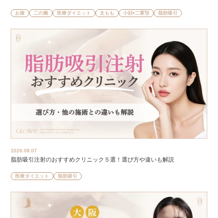
お腹
二の腕
医療ダイエット
太もも
小顔•二重顎
脂肪吸引
2026.08.07
脂肪吸引注射のおすすめクリニック５選！選び方や違いも解説
医療ダイエット
脂肪吸引