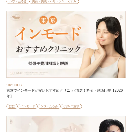
シワ・たるみ
美白・美肌・ハリ・ツヤ・くすみ
2026.08.07
東京でインモードが安いおすすめクリニック9選！料金・施術比較【2026
年】
ほほ
インモード
シワ・たるみ
小顔•二重顎