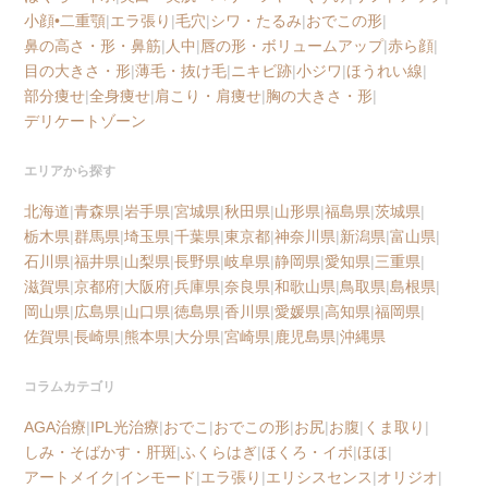
小顔•二重顎
|
エラ張り
|
毛穴
|
シワ・たるみ
|
おでこの形
|
鼻の高さ・形・鼻筋
|
人中
|
唇の形・ボリュームアップ
|
赤ら顔
|
目の大きさ・形
|
薄毛・抜け毛
|
ニキビ跡
|
小ジワ
|
ほうれい線
|
部分痩せ
|
全身痩せ
|
肩こり・肩痩せ
|
胸の大きさ・形
|
デリケートゾーン
エリアから探す
北海道
|
青森県
|
岩手県
|
宮城県
|
秋田県
|
山形県
|
福島県
|
茨城県
|
栃木県
|
群馬県
|
埼玉県
|
千葉県
|
東京都
|
神奈川県
|
新潟県
|
富山県
|
石川県
|
福井県
|
山梨県
|
長野県
|
岐阜県
|
静岡県
|
愛知県
|
三重県
|
滋賀県
|
京都府
|
大阪府
|
兵庫県
|
奈良県
|
和歌山県
|
鳥取県
|
島根県
|
岡山県
|
広島県
|
山口県
|
徳島県
|
香川県
|
愛媛県
|
高知県
|
福岡県
|
佐賀県
|
長崎県
|
熊本県
|
大分県
|
宮崎県
|
鹿児島県
|
沖縄県
コラムカテゴリ
AGA治療
|
IPL光治療
|
おでこ
|
おでこの形
|
お尻
|
お腹
|
くま取り
|
しみ・そばかす・肝斑
|
ふくらはぎ
|
ほくろ・イボ
|
ほほ
|
アートメイク
|
インモード
|
エラ張り
|
エリシスセンス
|
オリジオ
|