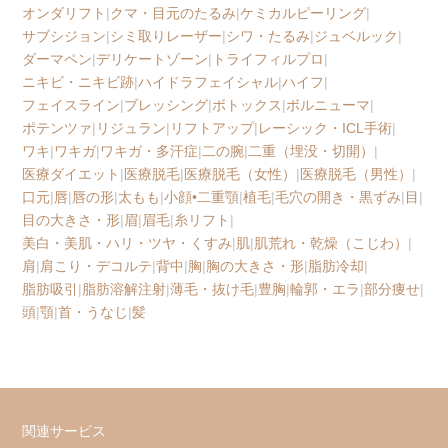
オンダリフト
|
クマ・目元のたるみ
|
ケミカルピーリング
|
サブシジョン
|
シミ取りレーザー
|
シワ・たるみ
|
ジュベルック
|
ダーマペン
|
デリケートゾーン
|
トライフィルプロ
|
ニキビ・ニキビ跡
|
ハイドラフェイシャル
|
ハイフ
|
フェイスライン
|
ブレッシング
|
ボトックス
|
ボルニューマ
|
ポテンツァ
|
リジュラン
|
リフトアップ
|
レーシック・ICL手術
|
ワキ
|
ワキガ
|
ワキガ・多汗症
|
二の腕
|
二重（埋没・切開）
|
医療ダイエット
|
医療脱毛
|
医療脱毛（女性）
|
医療脱毛（男性）
|
口元
|
唇
|
唇の形
|
太もも
|
小顔•二重顎
|
植毛
|
毛穴の開き・黒ずみ
|
目
|
目の大きさ・形
|
眉
|
眉毛
|
糸リフト
|
美白・美肌・ハリ・ツヤ・くすみ
|
肌
|
肌荒れ・乾燥（こじわ）
|
肩
|
肩こり・デコルテ
|
背中
|
胸
|
胸の大きさ・形
|
脂肪冷却
|
脂肪吸引
|
脂肪溶解注射
|
薄毛・抜け毛
|
豊胸
|
輪郭・エラ
|
部分痩せ
|
頭
|
顎
|
首・うなじ
|
髪
関連サービス