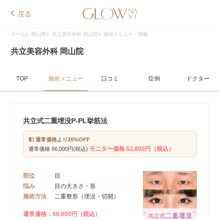
戻る
ホーム
岡山県
共立美容外科 岡山院
施術メニュー・価格
共立美容外科 岡山院
TOP
施術メニュー
口コミ
症例
ドクター
共立式二重埋没P-PL挙筋法
💵 通常価格より20%OFF
モニター価格 52,800円（税込）
通常価格 66,000円(税込)
部位
目
悩み
目の大きさ・形
施術方法
二重整形（埋没・切開）
通常価格：66,000円（税込）