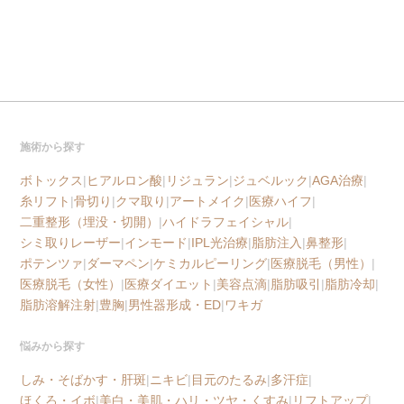
施術から探す
ボトックス
|
ヒアルロン酸
|
リジュラン
|
ジュベルック
|
AGA治療
|
糸リフト
|
骨切り
|
クマ取り
|
アートメイク
|
医療ハイフ
|
二重整形（埋没・切開）
|
ハイドラフェイシャル
|
シミ取りレーザー
|
インモード
|
IPL光治療
|
脂肪注入
|
鼻整形
|
ポテンツァ
|
ダーマペン
|
ケミカルピーリング
|
医療脱毛（男性）
|
医療脱毛（女性）
|
医療ダイエット
|
美容点滴
|
脂肪吸引
|
脂肪冷却
|
脂肪溶解注射
|
豊胸
|
男性器形成・ED
|
ワキガ
悩みから探す
しみ・そばかす・肝斑
|
ニキビ
|
目元のたるみ
|
多汗症
|
ほくろ・イボ
|
美白・美肌・ハリ・ツヤ・くすみ
|
リフトアップ
|