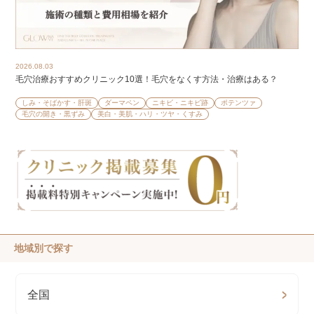
2026.08.03
毛穴治療おすすめクリニック10選！毛穴をなくす方法・治療はある？
しみ・そばかす・肝斑
ダーマペン
ニキビ・ニキビ跡
ポテンツァ
毛穴の開き・黒ずみ
美白・美肌・ハリ・ツヤ・くすみ
地域別で探す
全国