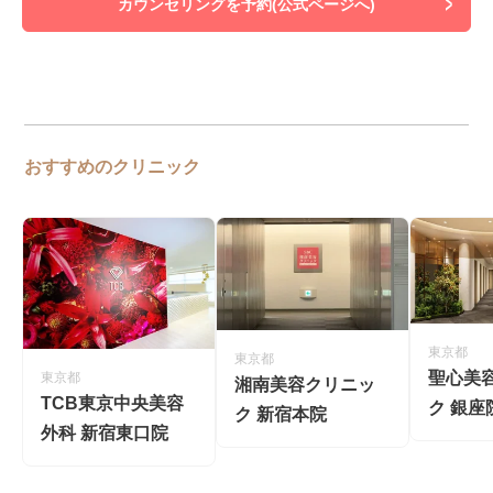
カウンセリングを予約(公式ページへ)
おすすめのクリニック
東京都
東京都
聖心美
東京都
湘南美容クリニッ
TCB東京中央美容
ク 銀座
ク 新宿本院
外科 新宿東口院