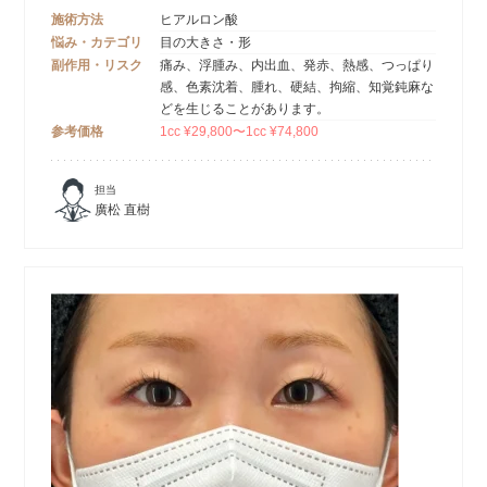
施術方法
ヒアルロン酸
悩み・カテゴリ
目の大きさ・形
副作用・リスク
痛み、浮腫み、内出血、発赤、熱感、つっぱり
感、色素沈着、腫れ、硬結、拘縮、知覚鈍麻な
どを生じることがあります。
参考価格
1cc ¥29,800〜1cc ¥74,800
担当
廣松 直樹