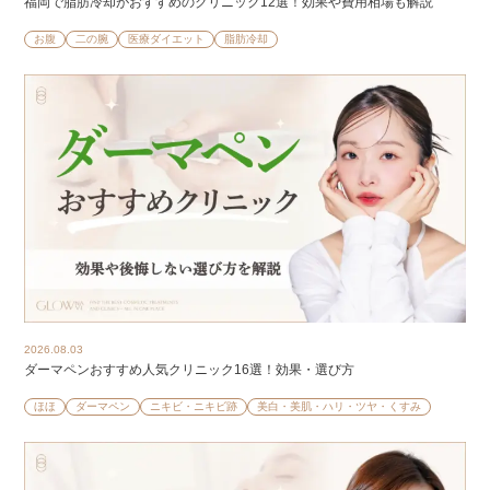
福岡で脂肪冷却がおすすめのクリニック12選！効果や費用相場も解説
お腹
二の腕
医療ダイエット
脂肪冷却
2026.08.03
ダーマペンおすすめ人気クリニック16選！効果・選び方
ほほ
ダーマペン
ニキビ・ニキビ跡
美白・美肌・ハリ・ツヤ・くすみ