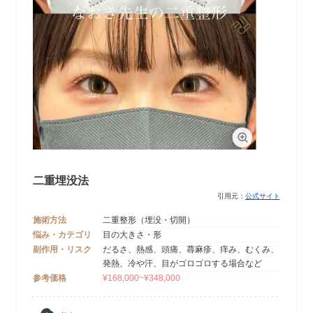
二重埋没法
引用元：
公式サイト
施術方法
二重整形（埋没・切開）
悩み・カテゴリ
目の大きさ・形
副作用・リスク
だるさ、熱感、頭痛、蕁麻疹、痒み、むくみ、
発熱、冷や汗、目がゴロゴロする場合など
参考価格
¥168,000~¥348,000