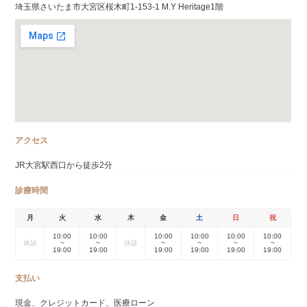
埼玉県さいたま市大宮区桜木町1-153-1 M.Y Heritage1階
アクセス
JR大宮駅西口から徒歩2分
診療時間
月
火
水
木
金
土
日
祝
10:00
10:00
10:00
10:00
10:00
10:00
休診
~
~
休診
~
~
~
~
19:00
19:00
19:00
19:00
19:00
19:00
支払い
現金、クレジットカード、医療ローン