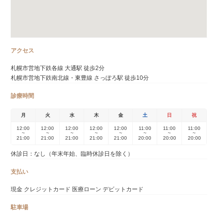
アクセス
札幌市営地下鉄各線 大通駅 徒歩2分
札幌市営地下鉄南北線・東豊線 さっぽろ駅 徒歩10分
診療時間
月
火
水
木
金
土
日
祝
12:00
12:00
12:00
12:00
12:00
11:00
11:00
11:00
~
~
~
~
~
~
~
~
21:00
21:00
21:00
21:00
21:00
20:00
20:00
20:00
休診日：なし（年末年始、臨時休診日を除く）
支払い
現金 クレジットカード 医療ローン デビットカード
駐車場