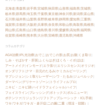
北海道
|
青森県
|
岩手県
|
宮城県
|
秋田県
|
山形県
|
福島県
|
茨城県
|
栃木県
|
群馬県
|
埼玉県
|
千葉県
|
東京都
|
神奈川県
|
新潟県
|
富山県
|
石川県
|
福井県
|
山梨県
|
長野県
|
岐阜県
|
静岡県
|
愛知県
|
三重県
|
滋賀県
|
京都府
|
大阪府
|
兵庫県
|
奈良県
|
和歌山県
|
鳥取県
|
島根県
|
岡山県
|
広島県
|
山口県
|
徳島県
|
香川県
|
愛媛県
|
高知県
|
福岡県
|
佐賀県
|
長崎県
|
熊本県
|
大分県
|
宮崎県
|
鹿児島県
|
沖縄県
コラムカテゴリ
AGA治療
|
IPL光治療
|
おでこ
|
おでこの形
|
お尻
|
お腹
|
くま取り
|
しみ・そばかす・肝斑
|
ふくらはぎ
|
ほくろ・イボ
|
ほほ
|
アートメイク
|
インモード
|
エラ張り
|
エリシスセンス
|
オリジオ
|
オンダリフト
|
クマ・目元のたるみ
|
ケミカルピーリング
|
サブシジョン
|
シミ取りレーザー
|
シワ・たるみ
|
ジュベルック
|
ダーマペン
|
デリケートゾーン
|
トライフィルプロ
|
ニキビ・ニキビ跡
|
ハイドラフェイシャル
|
ハイフ
|
フェイスライン
|
ブレッシング
|
ボトックス
|
ボルニューマ
|
ポテンツァ
|
リジュラン
|
リフトアップ
|
レーシック・ICL手術
|
ワキ
|
ワキガ
|
ワキガ・多汗症
|
二の腕
|
二重（埋没・切開）
|