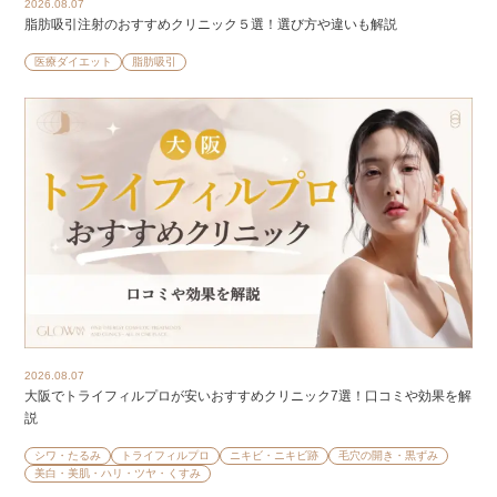
2026.08.07
脂肪吸引注射のおすすめクリニック５選！選び方や違いも解説
医療ダイエット
脂肪吸引
2026.08.07
大阪でトライフィルプロが安いおすすめクリニック7選！口コミや効果を解
説
シワ・たるみ
トライフィルプロ
ニキビ・ニキビ跡
毛穴の開き・黒ずみ
美白・美肌・ハリ・ツヤ・くすみ