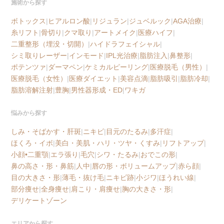
施術から探す
ボトックス
|
ヒアルロン酸
|
リジュラン
|
ジュベルック
|
AGA治療
|
糸リフト
|
骨切り
|
クマ取り
|
アートメイク
|
医療ハイフ
|
二重整形（埋没・切開）
|
ハイドラフェイシャル
|
シミ取りレーザー
|
インモード
|
IPL光治療
|
脂肪注入
|
鼻整形
|
ポテンツァ
|
ダーマペン
|
ケミカルピーリング
|
医療脱毛（男性）
|
医療脱毛（女性）
|
医療ダイエット
|
美容点滴
|
脂肪吸引
|
脂肪冷却
|
脂肪溶解注射
|
豊胸
|
男性器形成・ED
|
ワキガ
悩みから探す
しみ・そばかす・肝斑
|
ニキビ
|
目元のたるみ
|
多汗症
|
ほくろ・イボ
|
美白・美肌・ハリ・ツヤ・くすみ
|
リフトアップ
|
小顔•二重顎
|
エラ張り
|
毛穴
|
シワ・たるみ
|
おでこの形
|
鼻の高さ・形・鼻筋
|
人中
|
唇の形・ボリュームアップ
|
赤ら顔
|
目の大きさ・形
|
薄毛・抜け毛
|
ニキビ跡
|
小ジワ
|
ほうれい線
|
部分痩せ
|
全身痩せ
|
肩こり・肩痩せ
|
胸の大きさ・形
|
デリケートゾーン
エリアから探す