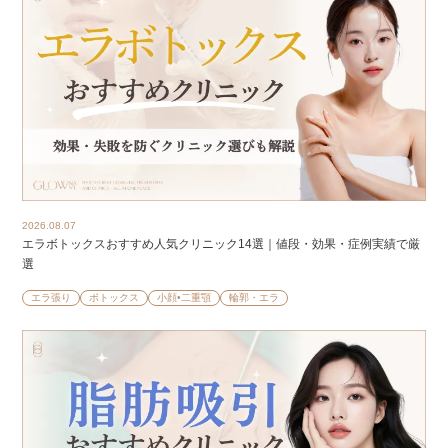
2026.08.07
エラボトックスおすすめ人気クリニック14選｜値段・効果・症例実績で厳
選
エラ張り
ボトックス
小顔•二重顎
輪郭・エラ