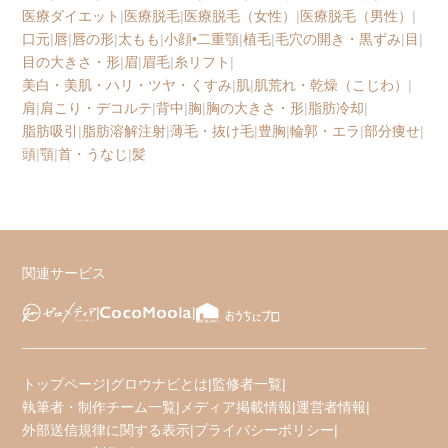
医療ダイエット
|
医療脱毛
|
医療脱毛（女性）
|
医療脱毛（男性）
|
口元
|
唇
|
唇の形
|
太もも
|
小顔•二重顎
|
植毛
|
毛穴の開き・黒ずみ
|
目
|
目の大きさ・形
|
眉
|
眉毛
|
糸リフト
|
美白・美肌・ハリ・ツヤ・くすみ
|
肌
|
肌荒れ・乾燥（こじわ）
|
肩
|
肩こり・デコルテ
|
背中
|
胸
|
胸の大きさ・形
|
脂肪冷却
|
脂肪吸引
|
脂肪溶解注射
|
薄毛・抜け毛
|
豊胸
|
輪郭・エラ
|
部分痩せ
|
頭
|
顎
|
首・うなじ
|
髪
関連サービス
トップページ
|
グロウナビとは
|
監修者一覧
|
執筆者・制作チーム一覧
|
メディア掲載情報
|
運営者情報
|
外部送信規律に関する表示
|
プライバシーポリシー
|