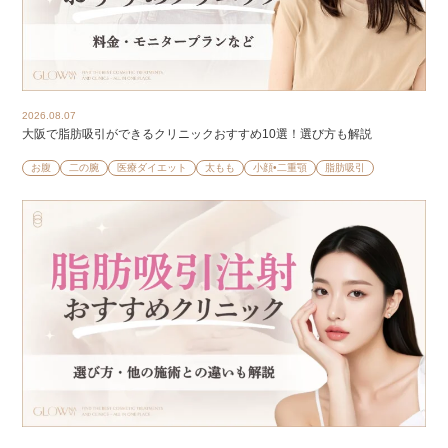
2026.08.07
大阪で脂肪吸引ができるクリニックおすすめ10選！選び方も解説
お腹
二の腕
医療ダイエット
太もも
小顔•二重顎
脂肪吸引