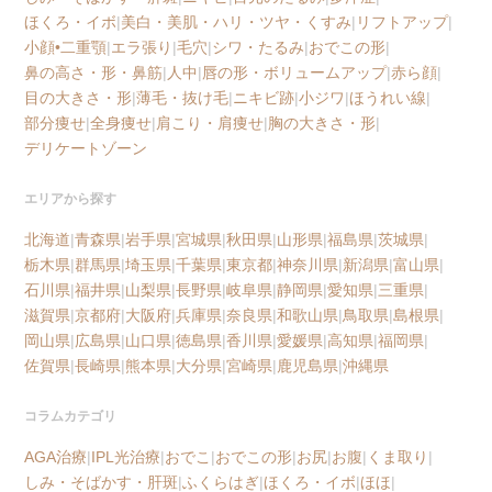
ほくろ・イボ
|
美白・美肌・ハリ・ツヤ・くすみ
|
リフトアップ
|
小顔•二重顎
|
エラ張り
|
毛穴
|
シワ・たるみ
|
おでこの形
|
鼻の高さ・形・鼻筋
|
人中
|
唇の形・ボリュームアップ
|
赤ら顔
|
目の大きさ・形
|
薄毛・抜け毛
|
ニキビ跡
|
小ジワ
|
ほうれい線
|
部分痩せ
|
全身痩せ
|
肩こり・肩痩せ
|
胸の大きさ・形
|
デリケートゾーン
エリアから探す
北海道
|
青森県
|
岩手県
|
宮城県
|
秋田県
|
山形県
|
福島県
|
茨城県
|
栃木県
|
群馬県
|
埼玉県
|
千葉県
|
東京都
|
神奈川県
|
新潟県
|
富山県
|
石川県
|
福井県
|
山梨県
|
長野県
|
岐阜県
|
静岡県
|
愛知県
|
三重県
|
滋賀県
|
京都府
|
大阪府
|
兵庫県
|
奈良県
|
和歌山県
|
鳥取県
|
島根県
|
岡山県
|
広島県
|
山口県
|
徳島県
|
香川県
|
愛媛県
|
高知県
|
福岡県
|
佐賀県
|
長崎県
|
熊本県
|
大分県
|
宮崎県
|
鹿児島県
|
沖縄県
コラムカテゴリ
AGA治療
|
IPL光治療
|
おでこ
|
おでこの形
|
お尻
|
お腹
|
くま取り
|
しみ・そばかす・肝斑
|
ふくらはぎ
|
ほくろ・イボ
|
ほほ
|