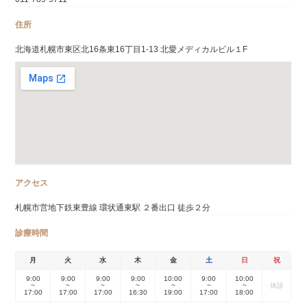
住所
北海道札幌市東区北16条東16丁目1-13 北愛メディカルビル１F
アクセス
札幌市営地下鉄東豊線 環状通東駅 ２番出口 徒歩２分
診療時間
月
火
水
木
金
土
日
祝
9:00
9:00
9:00
9:00
10:00
9:00
10:00
~
~
~
~
~
~
~
休診
17:00
17:00
17:00
16:30
19:00
17:00
18:00