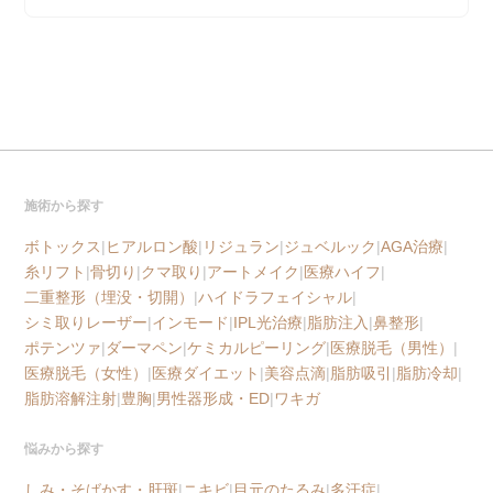
施術から探す
ボトックス
|
ヒアルロン酸
|
リジュラン
|
ジュベルック
|
AGA治療
|
糸リフト
|
骨切り
|
クマ取り
|
アートメイク
|
医療ハイフ
|
二重整形（埋没・切開）
|
ハイドラフェイシャル
|
シミ取りレーザー
|
インモード
|
IPL光治療
|
脂肪注入
|
鼻整形
|
ポテンツァ
|
ダーマペン
|
ケミカルピーリング
|
医療脱毛（男性）
|
医療脱毛（女性）
|
医療ダイエット
|
美容点滴
|
脂肪吸引
|
脂肪冷却
|
脂肪溶解注射
|
豊胸
|
男性器形成・ED
|
ワキガ
悩みから探す
しみ・そばかす・肝斑
|
ニキビ
|
目元のたるみ
|
多汗症
|