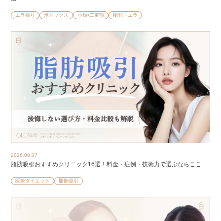
エラ張り
ボトックス
小顔•二重顎
輪郭・エラ
2026.08.07
脂肪吸引おすすめクリニック16選！料金・症例・技術力で選ぶならここ
医療ダイエット
脂肪吸引