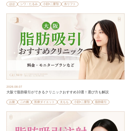
ほほ
シワ・たるみ
小顔•二重顎
糸リフト
2026.08.07
大阪で脂肪吸引ができるクリニックおすすめ10選！選び方も解説
お腹
二の腕
医療ダイエット
太もも
小顔•二重顎
脂肪吸引