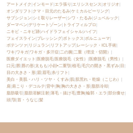
アートメイク
|
インモード
|
エラ張り
|
エリシスセンス
|
オリジオ
|
オンダリフト
|
クマ・目元のたるみ
|
ケミカルピーリング
|
サブシジョン
|
シミ取りレーザー
|
シワ・たるみ
|
ジュベルック
|
ダーマペン
|
デリケートゾーン
|
トライフィルプロ
|
ニキビ・ニキビ跡
|
ハイドラフェイシャル
|
ハイフ
|
フェイスライン
|
ブレッシング
|
ボトックス
|
ボルニューマ
|
ポテンツァ
|
リジュラン
|
リフトアップ
|
レーシック・ICL手術
|
ワキ
|
ワキガ
|
ワキガ・多汗症
|
二の腕
|
二重（埋没・切開）
|
医療ダイエット
|
医療脱毛
|
医療脱毛（女性）
|
医療脱毛（男性）
|
口元
|
唇
|
唇の形
|
太もも
|
小顔•二重顎
|
植毛
|
毛穴の開き・黒ずみ
|
目
|
目の大きさ・形
|
眉
|
眉毛
|
糸リフト
|
美白・美肌・ハリ・ツヤ・くすみ
|
肌
|
肌荒れ・乾燥（こじわ）
|
肩
|
肩こり・デコルテ
|
背中
|
胸
|
胸の大きさ・形
|
脂肪冷却
|
脂肪吸引
|
脂肪溶解注射
|
薄毛・抜け毛
|
豊胸
|
輪郭・エラ
|
部分痩せ
|
頭
|
顎
|
首・うなじ
|
髪