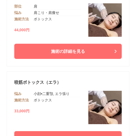
部位
肩
悩み
肩こり・肩痩せ
施術方法
ボトックス
44,000円
施術の詳細を見る
​咬筋ボトックス（エラ）
悩み
小顔•二重顎, エラ張り
施術方法
ボトックス
33,000円