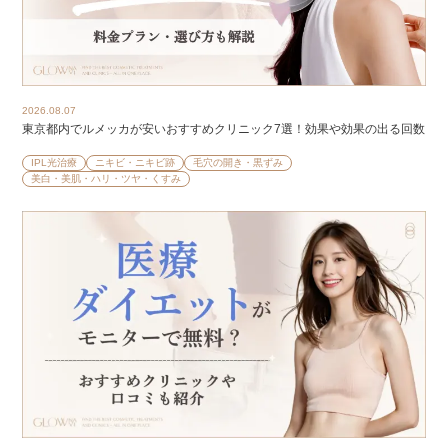
2026.08.07
東京都内でルメッカが安いおすすめクリニック7選！効果や効果の出る回数
IPL光治療
ニキビ・ニキビ跡
毛穴の開き・黒ずみ
美白・美肌・ハリ・ツヤ・くすみ