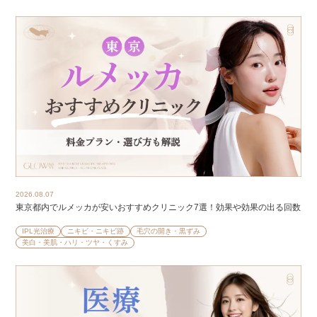
2026.08.07
東京都内でルメッカが安いおすすめクリニック7選！効果や効果の出る回数
IPL光治療
ニキビ・ニキビ跡
毛穴の開き・黒ずみ
美白・美肌・ハリ・ツヤ・くすみ