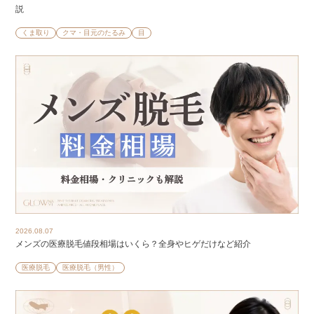
説
くま取り
クマ・目元のたるみ
目
2026.08.07
メンズの医療脱毛値段相場はいくら？全身やヒゲだけなど紹介
医療脱毛
医療脱毛（男性）