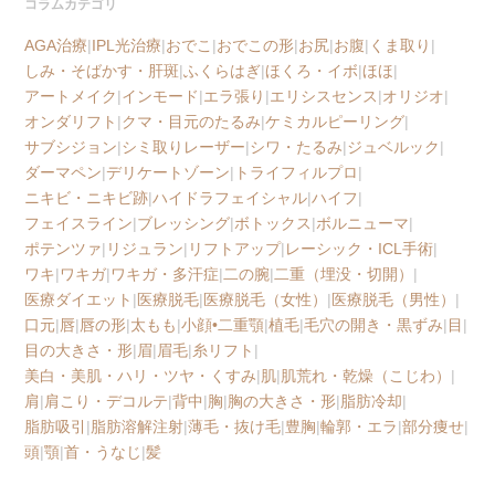
コラムカテゴリ
AGA治療
|
IPL光治療
|
おでこ
|
おでこの形
|
お尻
|
お腹
|
くま取り
|
しみ・そばかす・肝斑
|
ふくらはぎ
|
ほくろ・イボ
|
ほほ
|
アートメイク
|
インモード
|
エラ張り
|
エリシスセンス
|
オリジオ
|
オンダリフト
|
クマ・目元のたるみ
|
ケミカルピーリング
|
サブシジョン
|
シミ取りレーザー
|
シワ・たるみ
|
ジュベルック
|
ダーマペン
|
デリケートゾーン
|
トライフィルプロ
|
ニキビ・ニキビ跡
|
ハイドラフェイシャル
|
ハイフ
|
フェイスライン
|
ブレッシング
|
ボトックス
|
ボルニューマ
|
ポテンツァ
|
リジュラン
|
リフトアップ
|
レーシック・ICL手術
|
ワキ
|
ワキガ
|
ワキガ・多汗症
|
二の腕
|
二重（埋没・切開）
|
医療ダイエット
|
医療脱毛
|
医療脱毛（女性）
|
医療脱毛（男性）
|
口元
|
唇
|
唇の形
|
太もも
|
小顔•二重顎
|
植毛
|
毛穴の開き・黒ずみ
|
目
|
目の大きさ・形
|
眉
|
眉毛
|
糸リフト
|
美白・美肌・ハリ・ツヤ・くすみ
|
肌
|
肌荒れ・乾燥（こじわ）
|
肩
|
肩こり・デコルテ
|
背中
|
胸
|
胸の大きさ・形
|
脂肪冷却
|
脂肪吸引
|
脂肪溶解注射
|
薄毛・抜け毛
|
豊胸
|
輪郭・エラ
|
部分痩せ
|
頭
|
顎
|
首・うなじ
|
髪