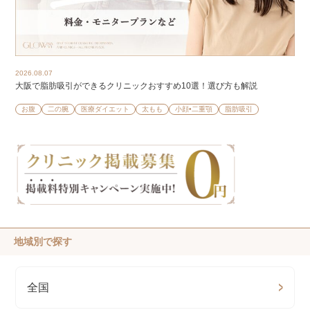
2026.08.07
大阪で脂肪吸引ができるクリニックおすすめ10選！選び方も解説
お腹
二の腕
医療ダイエット
太もも
小顔•二重顎
脂肪吸引
地域別で探す
全国