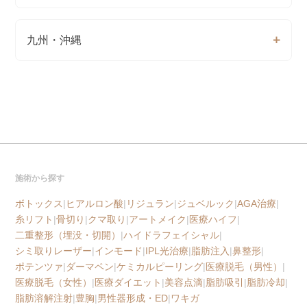
九州・沖縄
施術から探す
ボトックス
|
ヒアルロン酸
|
リジュラン
|
ジュベルック
|
AGA治療
|
糸リフト
|
骨切り
|
クマ取り
|
アートメイク
|
医療ハイフ
|
二重整形（埋没・切開）
|
ハイドラフェイシャル
|
シミ取りレーザー
|
インモード
|
IPL光治療
|
脂肪注入
|
鼻整形
|
ポテンツァ
|
ダーマペン
|
ケミカルピーリング
|
医療脱毛（男性）
|
医療脱毛（女性）
|
医療ダイエット
|
美容点滴
|
脂肪吸引
|
脂肪冷却
|
脂肪溶解注射
|
豊胸
|
男性器形成・ED
|
ワキガ