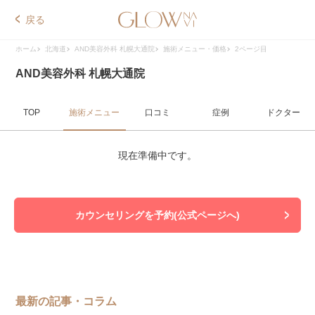
戻る
ホーム
北海道
AND美容外科 札幌大通院
施術メニュー・価格
2ページ目
AND美容外科 札幌大通院
TOP
施術メニュー
口コミ
症例
ドクター
現在準備中です。
カウンセリングを予約(公式ページへ)
最新の記事・コラム