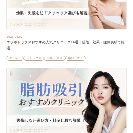
2026.08.07
エラボトックスおすすめ人気クリニック14選｜値段・効果・症例実績で厳
選
エラ張り
ボトックス
小顔•二重顎
輪郭・エラ