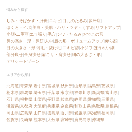
悩みから探す
しみ・そばかす・肝斑
|
ニキビ
|
目元のたるみ
|
多汗症
|
ほくろ・イボ
|
美白・美肌・ハリ・ツヤ・くすみ
|
リフトアップ
|
小顔•二重顎
|
エラ張り
|
毛穴
|
シワ・たるみ
|
おでこの形
|
鼻の高さ・形・鼻筋
|
人中
|
唇の形・ボリュームアップ
|
赤ら顔
|
目の大きさ・形
|
薄毛・抜け毛
|
ニキビ跡
|
小ジワ
|
ほうれい線
|
部分痩せ
|
全身痩せ
|
肩こり・肩痩せ
|
胸の大きさ・形
|
デリケートゾーン
エリアから探す
北海道
|
青森県
|
岩手県
|
宮城県
|
秋田県
|
山形県
|
福島県
|
茨城県
|
栃木県
|
群馬県
|
埼玉県
|
千葉県
|
東京都
|
神奈川県
|
新潟県
|
富山県
|
石川県
|
福井県
|
山梨県
|
長野県
|
岐阜県
|
静岡県
|
愛知県
|
三重県
|
滋賀県
|
京都府
|
大阪府
|
兵庫県
|
奈良県
|
和歌山県
|
鳥取県
|
島根県
|
岡山県
|
広島県
|
山口県
|
徳島県
|
香川県
|
愛媛県
|
高知県
|
福岡県
|
佐賀県
|
長崎県
|
熊本県
|
大分県
|
宮崎県
|
鹿児島県
|
沖縄県