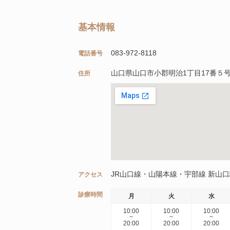
基本情報
083-972-8118
電話番号
山口県山口市小郡明治1丁目17番５号S
住所
JR山口線・山陽本線・宇部線 新山口
アクセス
診療時間
月
火
水
10:00
10:00
10:00
~
~
~
20:00
20:00
20:00