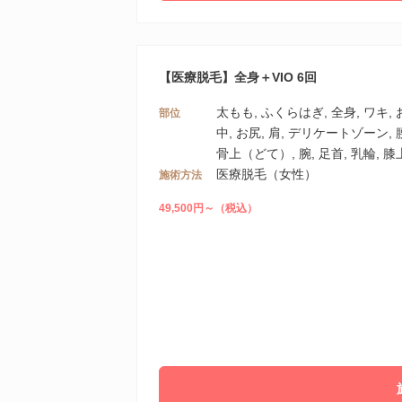
【医療脱毛】全身＋VIO 6回
太もも, ふくらはぎ, 全身, ワキ, お
部位
中, お尻, 肩, デリケートゾーン, 腰
骨上（どて）, 腕, 足首, 乳輪, 膝
医療脱毛（女性）
施術方法
49,500円～（税込）