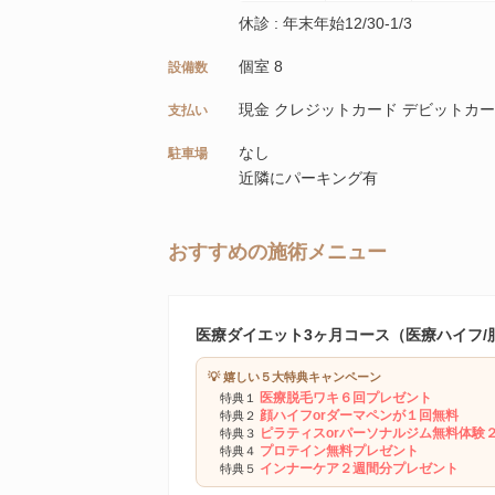
休診 : 年末年始12/30-1/3
個室 8
設備数
現金 クレジットカード デビットカー
支払い
なし
駐車場
近隣にパーキング有
おすすめの施術メニュー
医療ダイエット3ヶ月コース（医療ハイフ/
💡 嬉しい５大特典キャンペーン
医療脱毛ワキ６回プレゼント
特典１
顔ハイフorダーマペンが１回無料
特典２
ピラティスorパーソナルジム無料体験
特典３
プロテイン無料プレゼント
特典４
インナーケア２週間分プレゼント
特典５