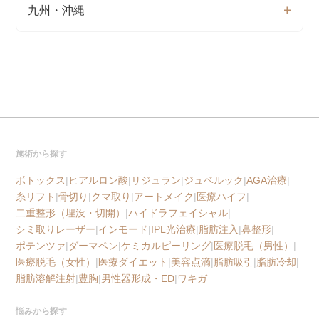
九州・沖縄
施術から探す
ボトックス
|
ヒアルロン酸
|
リジュラン
|
ジュベルック
|
AGA治療
|
糸リフト
|
骨切り
|
クマ取り
|
アートメイク
|
医療ハイフ
|
二重整形（埋没・切開）
|
ハイドラフェイシャル
|
シミ取りレーザー
|
インモード
|
IPL光治療
|
脂肪注入
|
鼻整形
|
ポテンツァ
|
ダーマペン
|
ケミカルピーリング
|
医療脱毛（男性）
|
医療脱毛（女性）
|
医療ダイエット
|
美容点滴
|
脂肪吸引
|
脂肪冷却
|
脂肪溶解注射
|
豊胸
|
男性器形成・ED
|
ワキガ
悩みから探す