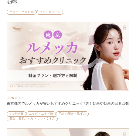
を解説
ニキビ・ニキビ跡
フェイスライン
2026.08.07
東京都内でルメッカが安いおすすめクリニック7選！効果や効果の出る回数
IPL光治療
ニキビ・ニキビ跡
毛穴の開き・黒ずみ
美白・美肌・ハリ・ツヤ・くすみ