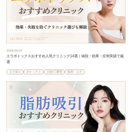
2026.08.07
エラボトックスおすすめ人気クリニック14選｜値段・効果・症例実績で厳
選
エラ張り
ボトックス
小顔•二重顎
輪郭・エラ