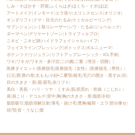
しみ・そばかす・肝斑
|
ふくらはぎ
|
ほくろ・イボ
|
ほほ
|
アートメイク
|
インモード
|
エラ張り
|
エリシスセンス
|
オリジオ
|
オンダリフト
|
クマ・目元のたるみ
|
ケミカルピーリング
|
サブシジョン
|
シミ取りレーザー
|
シワ・たるみ
|
ジュベルック
|
ダーマペン
|
デリケートゾーン
|
トライフィルプロ
|
ニキビ・ニキビ跡
|
ハイドラフェイシャル
|
ハイフ
|
フェイスライン
|
ブレッシング
|
ボトックス
|
ボルニューマ
|
ポテンツァ
|
リジュラン
|
リフトアップ
|
レーシック・ICL手術
|
ワキ
|
ワキガ
|
ワキガ・多汗症
|
二の腕
|
二重（埋没・切開）
|
医療ダイエット
|
医療脱毛
|
医療脱毛（女性）
|
医療脱毛（男性）
|
口元
|
唇
|
唇の形
|
太もも
|
小顔•二重顎
|
植毛
|
毛穴の開き・黒ずみ
|
目
|
目の大きさ・形
|
眉
|
眉毛
|
糸リフト
|
美白・美肌・ハリ・ツヤ・くすみ
|
肌
|
肌荒れ・乾燥（こじわ）
|
肩
|
肩こり・デコルテ
|
背中
|
胸
|
胸の大きさ・形
|
脂肪冷却
|
脂肪吸引
|
脂肪溶解注射
|
薄毛・抜け毛
|
豊胸
|
輪郭・エラ
|
部分痩せ
|
頭
|
顎
|
首・うなじ
|
髪