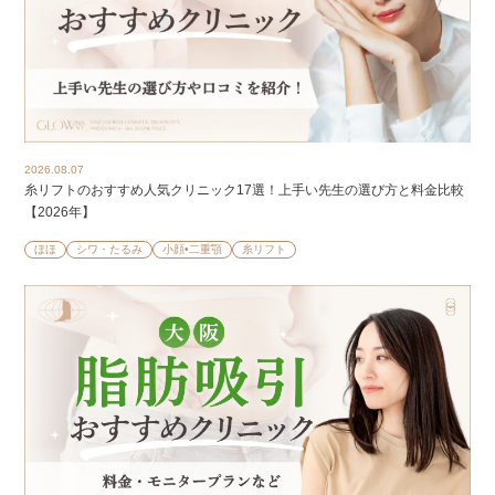
2026.08.07
糸リフトのおすすめ人気クリニック17選！上手い先生の選び方と料金比較
【2026年】
ほほ
シワ・たるみ
小顔•二重顎
糸リフト