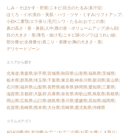
しみ・そばかす・肝斑
|
ニキビ
|
目元のたるみ
|
多汗症
|
ほくろ・イボ
|
美白・美肌・ハリ・ツヤ・くすみ
|
リフトアップ
|
小顔•二重顎
|
エラ張り
|
毛穴
|
シワ・たるみ
|
おでこの形
|
鼻の高さ・形・鼻筋
|
人中
|
唇の形・ボリュームアップ
|
赤ら顔
|
目の大きさ・形
|
薄毛・抜け毛
|
ニキビ跡
|
小ジワ
|
ほうれい線
|
部分痩せ
|
全身痩せ
|
肩こり・肩痩せ
|
胸の大きさ・形
|
デリケートゾーン
エリアから探す
北海道
|
青森県
|
岩手県
|
宮城県
|
秋田県
|
山形県
|
福島県
|
茨城県
|
栃木県
|
群馬県
|
埼玉県
|
千葉県
|
東京都
|
神奈川県
|
新潟県
|
富山県
|
石川県
|
福井県
|
山梨県
|
長野県
|
岐阜県
|
静岡県
|
愛知県
|
三重県
|
滋賀県
|
京都府
|
大阪府
|
兵庫県
|
奈良県
|
和歌山県
|
鳥取県
|
島根県
|
岡山県
|
広島県
|
山口県
|
徳島県
|
香川県
|
愛媛県
|
高知県
|
福岡県
|
佐賀県
|
長崎県
|
熊本県
|
大分県
|
宮崎県
|
鹿児島県
|
沖縄県
コラムカテゴリ
AGA治療
|
IPL光治療
|
おでこ
|
おでこの形
|
お尻
|
お腹
|
くま取り
|