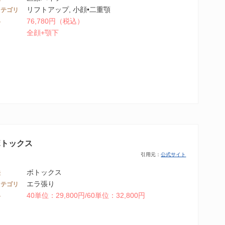
リフトアップ, 小顔•二重顎
カテゴリ
76,780円（税込）
格
全顔+顎下
ボトックス
引用元：
公式サイト
ボトックス
法
エラ張り
カテゴリ
40単位：29,800円/60単位：32,800円
格