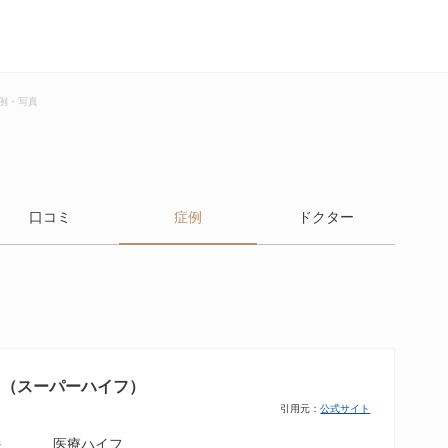
例・写真
口コミ
症例
ドクター
フ（スーパーハイフ）
引用元：
公式サイト
医療ハイフ
法