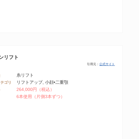
ンリフト
引用元：
公式サイト
糸リフト
法
リフトアップ, 小顔•二重顎
カテゴリ
264,000円（税込）
格
6本使用（片側3本ずつ）