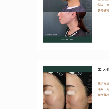
悩み・
参考価
エラ
施術方
悩み・
参考価