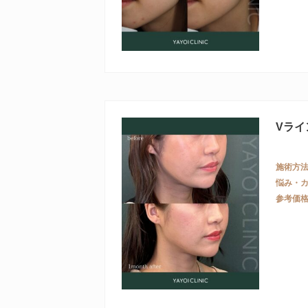
Vライ
施術方
悩み・
参考価