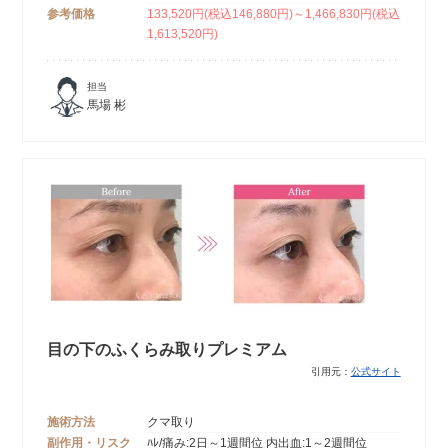
参考価格
133,520円(税込146,880円)～1,466,830円(税込
1,613,520円)
担当
馬場 彬
目の下のふくらみ取りプレミアム
引用元：
公式サイト
施術方法
クマ取り
副作用・リスク
ﾊﾚ/痛み:2日～1週間位 内出血:1～2週間位