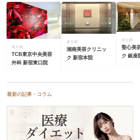
東京都
東京都
聖心美
東京都
湘南美容クリニッ
TCB東京中央美容
ク 銀座
ク 新宿本院
外科 新宿東口院
最新の記事・コラム