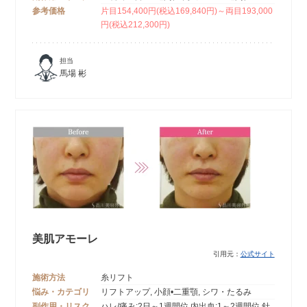
参考価格
片目154,400円(税込169,840円)～両目193,000
円(税込212,300円)
担当
馬場 彬
美肌アモーレ
引用元：
公式サイト
施術方法
糸リフト
悩み・カテゴリ
リフトアップ, 小顔•二重顎, シワ・たるみ
副作用・リスク
ハレ/痛み:2日～1週間位 内出血:1～2週間位 針