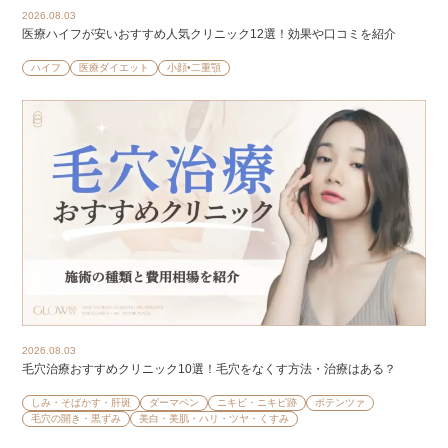
2026.08.03
医療ハイフが安いおすすめ人気クリニック12選！効果や口コミを紹介
ハイフ
医療ダイエット
小顔•二重顎
2026.08.03
毛穴治療おすすめクリニック10選！毛穴をなくす方法・治療はある？
しみ・そばかす・肝斑
ダーマペン
ニキビ・ニキビ跡
ポテンツァ
毛穴の開き・黒ずみ
美白・美肌・ハリ・ツヤ・くすみ