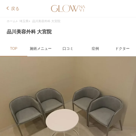
戻る
ホーム
埼玉県
品川美容外科 大宮院
品川美容外科 大宮院
TOP
施術メニュー
口コミ
症例
ドクター