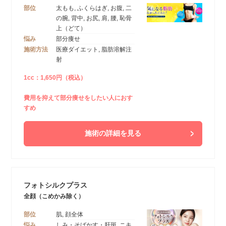
部位
太もも, ふくらはぎ, お腹, 二
の腕, 背中, お尻, 肩, 腰, 恥骨
上（どて）
悩み
部分痩せ
施術方法
医療ダイエット, 脂肪溶解注
射
1cc：1,650円（税込）
費用を抑えて部分痩せをしたい人におす
すめ
施術の詳細を見る
フォトシルクプラス
全顔（こめかみ除く）
部位
肌, 顔全体
悩み
しみ・そばかす・肝斑, ニキ