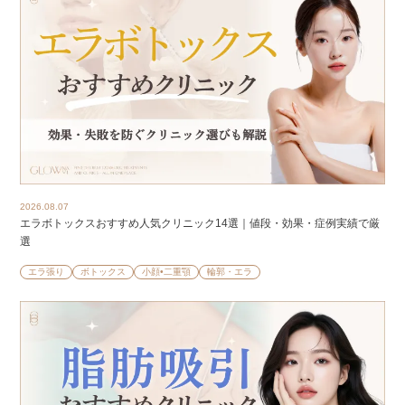
2026.08.07
エラボトックスおすすめ人気クリニック14選｜値段・効果・症例実績で厳
選
エラ張り
ボトックス
小顔•二重顎
輪郭・エラ