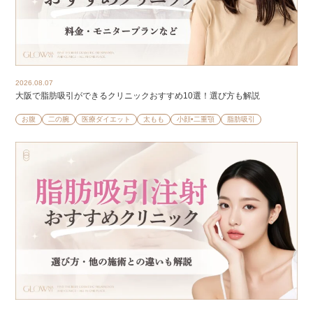
2026.08.07
大阪で脂肪吸引ができるクリニックおすすめ10選！選び方も解説
お腹
二の腕
医療ダイエット
太もも
小顔•二重顎
脂肪吸引