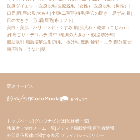
医療ダイエット
|
医療脱毛
|
医療脱毛（女性）
|
医療脱毛（男性）
|
口元
|
唇
|
唇の形
|
太もも
|
小顔•二重顎
|
植毛
|
毛穴の開き・黒ずみ
|
目
|
目の大きさ・形
|
眉
|
眉毛
|
糸リフト
|
美白・美肌・ハリ・ツヤ・くすみ
|
肌
|
肌荒れ・乾燥（こじわ）
|
肩
|
肩こり・デコルテ
|
背中
|
胸
|
胸の大きさ・形
|
脂肪冷却
|
脂肪吸引
|
脂肪溶解注射
|
薄毛・抜け毛
|
豊胸
|
輪郭・エラ
|
部分痩せ
|
頭
|
顎
|
首・うなじ
|
髪
関連サービス
トップページ
|
グロウナビとは
|
監修者一覧
|
執筆者・制作チーム一覧
|
メディア掲載情報
|
運営者情報
|
外部送信規律に関する表示
|
プライバシーポリシー
|