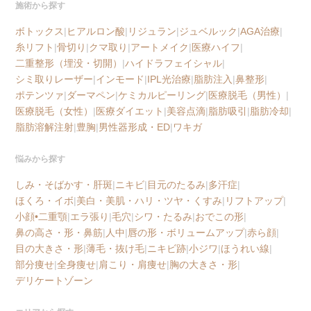
施術から探す
ボトックス
|
ヒアルロン酸
|
リジュラン
|
ジュベルック
|
AGA治療
|
糸リフト
|
骨切り
|
クマ取り
|
アートメイク
|
医療ハイフ
|
二重整形（埋没・切開）
|
ハイドラフェイシャル
|
シミ取りレーザー
|
インモード
|
IPL光治療
|
脂肪注入
|
鼻整形
|
ポテンツァ
|
ダーマペン
|
ケミカルピーリング
|
医療脱毛（男性）
|
医療脱毛（女性）
|
医療ダイエット
|
美容点滴
|
脂肪吸引
|
脂肪冷却
|
脂肪溶解注射
|
豊胸
|
男性器形成・ED
|
ワキガ
悩みから探す
しみ・そばかす・肝斑
|
ニキビ
|
目元のたるみ
|
多汗症
|
ほくろ・イボ
|
美白・美肌・ハリ・ツヤ・くすみ
|
リフトアップ
|
小顔•二重顎
|
エラ張り
|
毛穴
|
シワ・たるみ
|
おでこの形
|
鼻の高さ・形・鼻筋
|
人中
|
唇の形・ボリュームアップ
|
赤ら顔
|
目の大きさ・形
|
薄毛・抜け毛
|
ニキビ跡
|
小ジワ
|
ほうれい線
|
部分痩せ
|
全身痩せ
|
肩こり・肩痩せ
|
胸の大きさ・形
|
デリケートゾーン