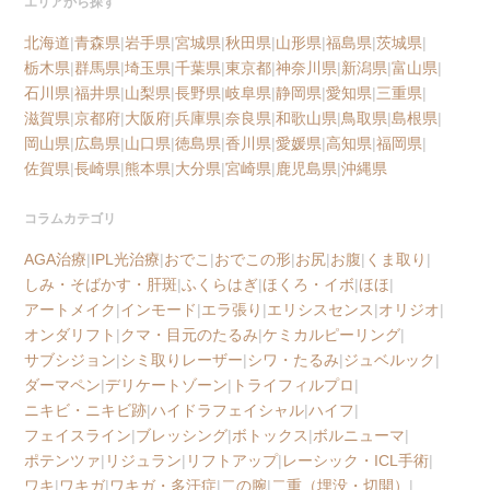
エリアから探す
北海道
|
青森県
|
岩手県
|
宮城県
|
秋田県
|
山形県
|
福島県
|
茨城県
|
栃木県
|
群馬県
|
埼玉県
|
千葉県
|
東京都
|
神奈川県
|
新潟県
|
富山県
|
石川県
|
福井県
|
山梨県
|
長野県
|
岐阜県
|
静岡県
|
愛知県
|
三重県
|
滋賀県
|
京都府
|
大阪府
|
兵庫県
|
奈良県
|
和歌山県
|
鳥取県
|
島根県
|
岡山県
|
広島県
|
山口県
|
徳島県
|
香川県
|
愛媛県
|
高知県
|
福岡県
|
佐賀県
|
長崎県
|
熊本県
|
大分県
|
宮崎県
|
鹿児島県
|
沖縄県
コラムカテゴリ
AGA治療
|
IPL光治療
|
おでこ
|
おでこの形
|
お尻
|
お腹
|
くま取り
|
しみ・そばかす・肝斑
|
ふくらはぎ
|
ほくろ・イボ
|
ほほ
|
アートメイク
|
インモード
|
エラ張り
|
エリシスセンス
|
オリジオ
|
オンダリフト
|
クマ・目元のたるみ
|
ケミカルピーリング
|
サブシジョン
|
シミ取りレーザー
|
シワ・たるみ
|
ジュベルック
|
ダーマペン
|
デリケートゾーン
|
トライフィルプロ
|
ニキビ・ニキビ跡
|
ハイドラフェイシャル
|
ハイフ
|
フェイスライン
|
ブレッシング
|
ボトックス
|
ボルニューマ
|
ポテンツァ
|
リジュラン
|
リフトアップ
|
レーシック・ICL手術
|
ワキ
|
ワキガ
|
ワキガ・多汗症
|
二の腕
|
二重（埋没・切開）
|