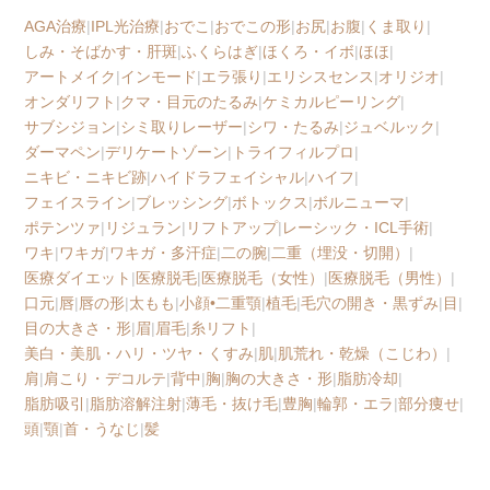
AGA治療
|
IPL光治療
|
おでこ
|
おでこの形
|
お尻
|
お腹
|
くま取り
|
しみ・そばかす・肝斑
|
ふくらはぎ
|
ほくろ・イボ
|
ほほ
|
アートメイク
|
インモード
|
エラ張り
|
エリシスセンス
|
オリジオ
|
オンダリフト
|
クマ・目元のたるみ
|
ケミカルピーリング
|
サブシジョン
|
シミ取りレーザー
|
シワ・たるみ
|
ジュベルック
|
ダーマペン
|
デリケートゾーン
|
トライフィルプロ
|
ニキビ・ニキビ跡
|
ハイドラフェイシャル
|
ハイフ
|
フェイスライン
|
ブレッシング
|
ボトックス
|
ボルニューマ
|
ポテンツァ
|
リジュラン
|
リフトアップ
|
レーシック・ICL手術
|
ワキ
|
ワキガ
|
ワキガ・多汗症
|
二の腕
|
二重（埋没・切開）
|
医療ダイエット
|
医療脱毛
|
医療脱毛（女性）
|
医療脱毛（男性）
|
口元
|
唇
|
唇の形
|
太もも
|
小顔•二重顎
|
植毛
|
毛穴の開き・黒ずみ
|
目
|
目の大きさ・形
|
眉
|
眉毛
|
糸リフト
|
美白・美肌・ハリ・ツヤ・くすみ
|
肌
|
肌荒れ・乾燥（こじわ）
|
肩
|
肩こり・デコルテ
|
背中
|
胸
|
胸の大きさ・形
|
脂肪冷却
|
脂肪吸引
|
脂肪溶解注射
|
薄毛・抜け毛
|
豊胸
|
輪郭・エラ
|
部分痩せ
|
頭
|
顎
|
首・うなじ
|
髪