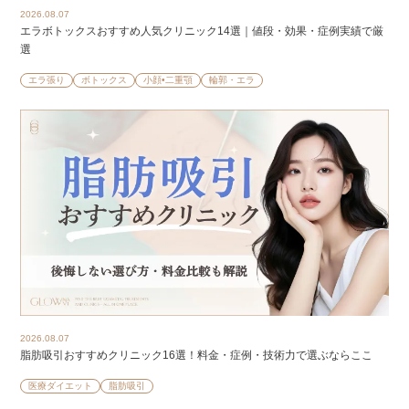
2026.08.07
エラボトックスおすすめ人気クリニック14選｜値段・効果・症例実績で厳
選
エラ張り
ボトックス
小顔•二重顎
輪郭・エラ
2026.08.07
脂肪吸引おすすめクリニック16選！料金・症例・技術力で選ぶならここ
医療ダイエット
脂肪吸引