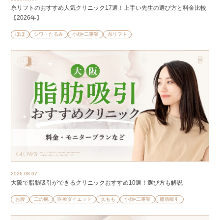
糸リフトのおすすめ人気クリニック17選！上手い先生の選び方と料金比較
【2026年】
ほほ
シワ・たるみ
小顔•二重顎
糸リフト
2026.08.07
大阪で脂肪吸引ができるクリニックおすすめ10選！選び方も解説
お腹
二の腕
医療ダイエット
太もも
小顔•二重顎
脂肪吸引