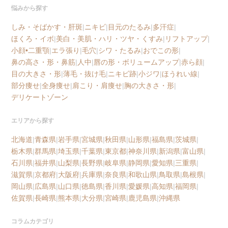
悩みから探す
しみ・そばかす・肝斑
|
ニキビ
|
目元のたるみ
|
多汗症
|
ほくろ・イボ
|
美白・美肌・ハリ・ツヤ・くすみ
|
リフトアップ
|
小顔•二重顎
|
エラ張り
|
毛穴
|
シワ・たるみ
|
おでこの形
|
鼻の高さ・形・鼻筋
|
人中
|
唇の形・ボリュームアップ
|
赤ら顔
|
目の大きさ・形
|
薄毛・抜け毛
|
ニキビ跡
|
小ジワ
|
ほうれい線
|
部分痩せ
|
全身痩せ
|
肩こり・肩痩せ
|
胸の大きさ・形
|
デリケートゾーン
エリアから探す
北海道
|
青森県
|
岩手県
|
宮城県
|
秋田県
|
山形県
|
福島県
|
茨城県
|
栃木県
|
群馬県
|
埼玉県
|
千葉県
|
東京都
|
神奈川県
|
新潟県
|
富山県
|
石川県
|
福井県
|
山梨県
|
長野県
|
岐阜県
|
静岡県
|
愛知県
|
三重県
|
滋賀県
|
京都府
|
大阪府
|
兵庫県
|
奈良県
|
和歌山県
|
鳥取県
|
島根県
|
岡山県
|
広島県
|
山口県
|
徳島県
|
香川県
|
愛媛県
|
高知県
|
福岡県
|
佐賀県
|
長崎県
|
熊本県
|
大分県
|
宮崎県
|
鹿児島県
|
沖縄県
コラムカテゴリ