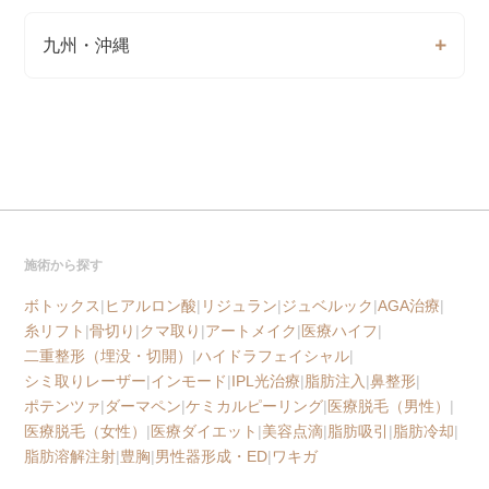
九州・沖縄
施術から探す
ボトックス
|
ヒアルロン酸
|
リジュラン
|
ジュベルック
|
AGA治療
|
糸リフト
|
骨切り
|
クマ取り
|
アートメイク
|
医療ハイフ
|
二重整形（埋没・切開）
|
ハイドラフェイシャル
|
シミ取りレーザー
|
インモード
|
IPL光治療
|
脂肪注入
|
鼻整形
|
ポテンツァ
|
ダーマペン
|
ケミカルピーリング
|
医療脱毛（男性）
|
医療脱毛（女性）
|
医療ダイエット
|
美容点滴
|
脂肪吸引
|
脂肪冷却
|
脂肪溶解注射
|
豊胸
|
男性器形成・ED
|
ワキガ