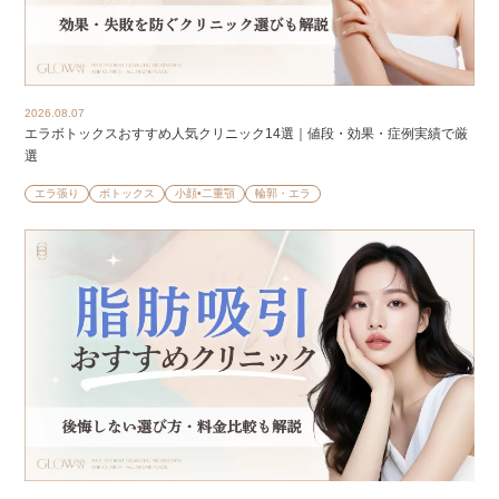
2026.08.07
エラボトックスおすすめ人気クリニック14選｜値段・効果・症例実績で厳
選
エラ張り
ボトックス
小顔•二重顎
輪郭・エラ