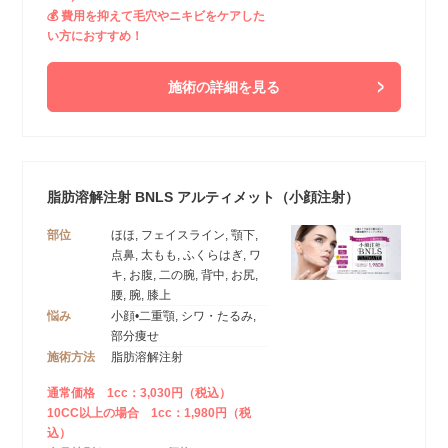
💰 費用を抑えて毛穴やニキビをケアした
い方におすすめ！
施術の詳細を見る
脂肪溶解注射 BNLS アルティメット（小顔注射）
部位
ほほ, フェイスライン, 顎下,
点鼻, 太もも, ふくらはぎ, ワ
キ, お腹, 二の腕, 背中, お尻,
腰, 腕, 膝上
悩み
小顔•二重顎, シワ・たるみ,
部分痩せ
施術方法
脂肪溶解注射
通常価格 1cc：3,030円（税込）
10CC以上の場合 1cc：1,980円（税
込）