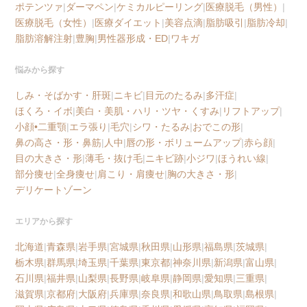
ポテンツァ
|
ダーマペン
|
ケミカルピーリング
|
医療脱毛（男性）
|
医療脱毛（女性）
|
医療ダイエット
|
美容点滴
|
脂肪吸引
|
脂肪冷却
|
脂肪溶解注射
|
豊胸
|
男性器形成・ED
|
ワキガ
悩みから探す
しみ・そばかす・肝斑
|
ニキビ
|
目元のたるみ
|
多汗症
|
ほくろ・イボ
|
美白・美肌・ハリ・ツヤ・くすみ
|
リフトアップ
|
小顔•二重顎
|
エラ張り
|
毛穴
|
シワ・たるみ
|
おでこの形
|
鼻の高さ・形・鼻筋
|
人中
|
唇の形・ボリュームアップ
|
赤ら顔
|
目の大きさ・形
|
薄毛・抜け毛
|
ニキビ跡
|
小ジワ
|
ほうれい線
|
部分痩せ
|
全身痩せ
|
肩こり・肩痩せ
|
胸の大きさ・形
|
デリケートゾーン
エリアから探す
北海道
|
青森県
|
岩手県
|
宮城県
|
秋田県
|
山形県
|
福島県
|
茨城県
|
栃木県
|
群馬県
|
埼玉県
|
千葉県
|
東京都
|
神奈川県
|
新潟県
|
富山県
|
石川県
|
福井県
|
山梨県
|
長野県
|
岐阜県
|
静岡県
|
愛知県
|
三重県
|
滋賀県
|
京都府
|
大阪府
|
兵庫県
|
奈良県
|
和歌山県
|
鳥取県
|
島根県
|