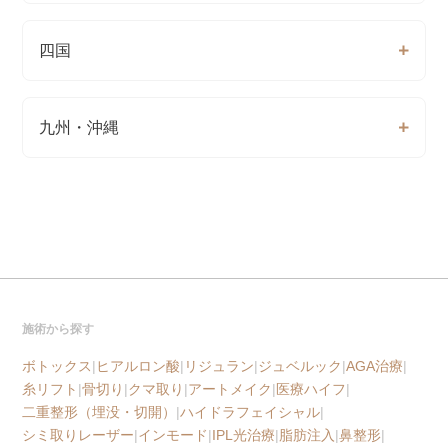
四国
九州・沖縄
施術から探す
ボトックス
|
ヒアルロン酸
|
リジュラン
|
ジュベルック
|
AGA治療
|
糸リフト
|
骨切り
|
クマ取り
|
アートメイク
|
医療ハイフ
|
二重整形（埋没・切開）
|
ハイドラフェイシャル
|
シミ取りレーザー
|
インモード
|
IPL光治療
|
脂肪注入
|
鼻整形
|