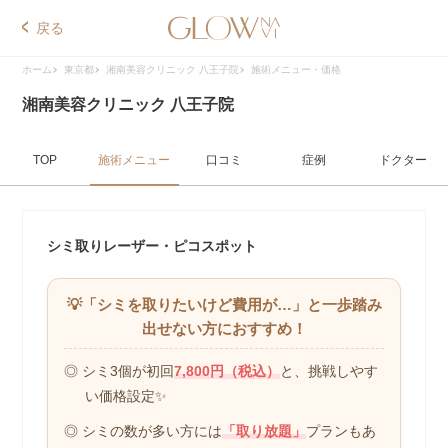
戻る
ホーム
東京都
湘南美容クリニック 八王子院
施術メニュー・価格
湘南美容クリニック 八王子院
TOP
施術メニュー
口コミ
症例
ドクター
シミ取りレーザー・ピコスポット
💡「シミを取りたいけど費用が…」
と一歩踏み
出せない方におすすめ！
◎ シミ3個が初回
7,800円（税込）
と、
挑戦しやす
い価格設定✨
◎ シミの数が多い方には
「取り放題」
プランもあ