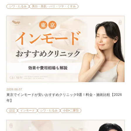
シワ・たるみ
美白・美肌・ハリ・ツヤ・くすみ
2026.08.07
東京でインモードが安いおすすめクリニック9選！料金・施術比較【2026
年】
ほほ
インモード
シワ・たるみ
小顔•二重顎