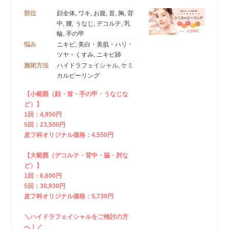
部位
顔全体, ワキ, お腹, 首, 胸, 背
中, 腰, うなじ, デコルテ, 乳
輪, 手の甲
悩み
ニキビ, 美白・美肌・ハリ・
ツヤ・くすみ, ニキビ跡
施術方法
ハイドラフェイシャル, ケミ
カルピーリング
【小範囲（顔・首・手の甲・うなじな
ど）】
1回：4,950円
5回：23,500円
皮フ科オリジナル価格：4,550円
【大範囲（デコルテ・背中・脇・肘な
ど）】
1回：6,600円
5回：30,930円
皮フ科オリジナル価格：5,730円
＼ハイドラフェイシャルをご検討の方
へ！／