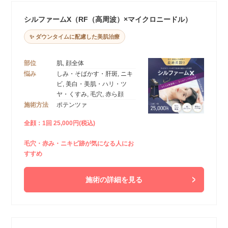
シルファームX（RF（高周波）×マイクロニードル）
✨ ダウンタイムに配慮した美肌治療
部位
肌, 顔全体
悩み
しみ・そばかす・肝斑, ニキ
ビ, 美白・美肌・ハリ・ツ
ヤ・くすみ, 毛穴, 赤ら顔
施術方法
ポテンツァ
全顔：1回 25,000円(税込)
毛穴・赤み・ニキビ跡が気になる人にお
すすめ
施術の詳細を見る