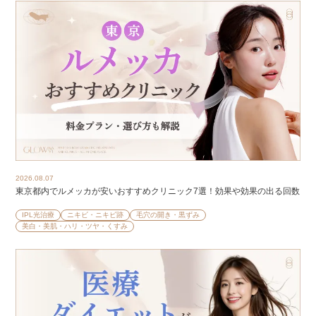
2026.08.07
東京都内でルメッカが安いおすすめクリニック7選！効果や効果の出る回数
IPL光治療
ニキビ・ニキビ跡
毛穴の開き・黒ずみ
美白・美肌・ハリ・ツヤ・くすみ