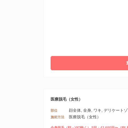
医療脱毛（女性）
顔全体, 全身, ワキ, デリケート
部位
医療脱毛（女性）
施術方法
全身脱毛（顔・VIO除く） 5回：42,600円〜（I