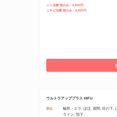
シミ治療 頬のみ：4,900円
ニキビ治療 頬のみ：4,900円
ウルトラアッププラス HIFU
輪郭・エラ, ほほ, 眉間, 目の下,
部位
ライン, 顎下