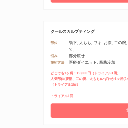
クールスカルプティング
顎下, 太もも, ワキ, お腹, 二の腕
部位
て）
部分痩せ
悩み
医療ダイエット, 脂肪冷却
施術方法
どこでも1ヶ所：19,800円（トライアル1回）
人気部位(腹部、二の腕、太もも)いずれか1ヶ所(2パ
（トライアル1回）
トライアル1回