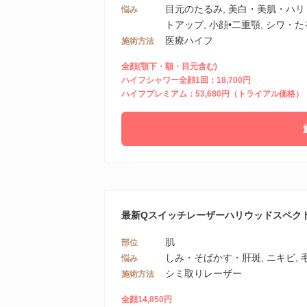
目元のたるみ, 美白・美肌・ハリ
悩み
トアップ, 小顔•二重顎, シワ・
医療ハイフ
施術方法
全顔(顎下・額・目元含む)
ハイフシャワー全顔1回：18,700円
ハイフプレミアム：53,680円（トライアル価格）
最新Qスイッチレーザーハリウッドスペク
肌
部位
しみ・そばかす・肝斑, ニキビ, 
悩み
シミ取りレーザー
施術方法
全顔14,850円