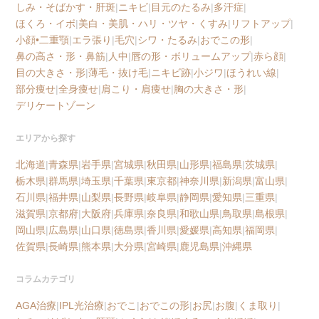
しみ・そばかす・肝斑
|
ニキビ
|
目元のたるみ
|
多汗症
|
ほくろ・イボ
|
美白・美肌・ハリ・ツヤ・くすみ
|
リフトアップ
|
小顔•二重顎
|
エラ張り
|
毛穴
|
シワ・たるみ
|
おでこの形
|
鼻の高さ・形・鼻筋
|
人中
|
唇の形・ボリュームアップ
|
赤ら顔
|
目の大きさ・形
|
薄毛・抜け毛
|
ニキビ跡
|
小ジワ
|
ほうれい線
|
部分痩せ
|
全身痩せ
|
肩こり・肩痩せ
|
胸の大きさ・形
|
デリケートゾーン
エリアから探す
北海道
|
青森県
|
岩手県
|
宮城県
|
秋田県
|
山形県
|
福島県
|
茨城県
|
栃木県
|
群馬県
|
埼玉県
|
千葉県
|
東京都
|
神奈川県
|
新潟県
|
富山県
|
石川県
|
福井県
|
山梨県
|
長野県
|
岐阜県
|
静岡県
|
愛知県
|
三重県
|
滋賀県
|
京都府
|
大阪府
|
兵庫県
|
奈良県
|
和歌山県
|
鳥取県
|
島根県
|
岡山県
|
広島県
|
山口県
|
徳島県
|
香川県
|
愛媛県
|
高知県
|
福岡県
|
佐賀県
|
長崎県
|
熊本県
|
大分県
|
宮崎県
|
鹿児島県
|
沖縄県
コラムカテゴリ
AGA治療
|
IPL光治療
|
おでこ
|
おでこの形
|
お尻
|
お腹
|
くま取り
|