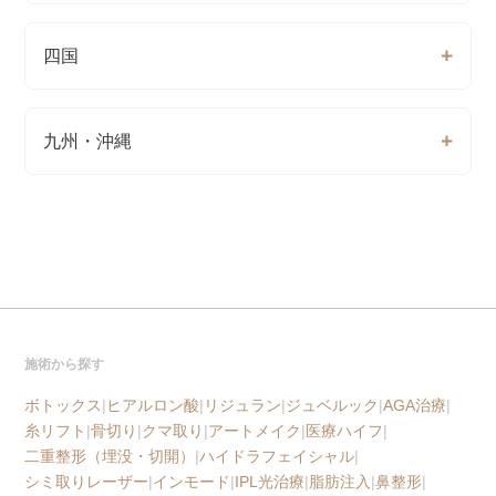
四国
九州・沖縄
施術から探す
ボトックス
|
ヒアルロン酸
|
リジュラン
|
ジュベルック
|
AGA治療
|
糸リフト
|
骨切り
|
クマ取り
|
アートメイク
|
医療ハイフ
|
二重整形（埋没・切開）
|
ハイドラフェイシャル
|
シミ取りレーザー
|
インモード
|
IPL光治療
|
脂肪注入
|
鼻整形
|