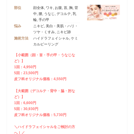
部位
顔全体, ワキ, お腹, 首, 胸, 背
中, 腰, うなじ, デコルテ, 乳
輪, 手の甲
悩み
ニキビ, 美白・美肌・ハリ・
ツヤ・くすみ, ニキビ跡
施術方法
ハイドラフェイシャル, ケミ
カルピーリング
【小範囲（顔・首・手の甲・うなじな
ど）】
1回：4,950円
5回：23,500円
皮フ科オリジナル価格：4,550円
【大範囲（デコルテ・背中・脇・肘な
ど）】
1回：6,600円
5回：30,930円
皮フ科オリジナル価格：5,730円
＼ハイドラフェイシャルをご検討の方
へ！／