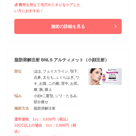
💰 費用を抑えて毛穴やニキビをケアした
い方におすすめ！
施術の詳細を見る
脂肪溶解注射 BNLS アルティメット（小顔注射）
部位
ほほ, フェイスライン, 顎下,
点鼻, 太もも, ふくらはぎ, ワ
キ, お腹, 二の腕, 背中, お尻,
腰, 腕, 膝上
悩み
小顔•二重顎, シワ・たるみ,
部分痩せ
施術方法
脂肪溶解注射
通常価格 1cc：3,030円（税込）
10CC以上の場合 1cc：1,980円（税
込）