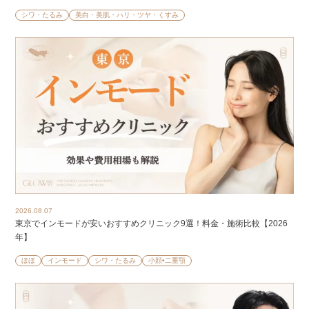
シワ・たるみ
美白・美肌・ハリ・ツヤ・くすみ
2026.08.07
東京でインモードが安いおすすめクリニック9選！料金・施術比較【2026
年】
ほほ
インモード
シワ・たるみ
小顔•二重顎