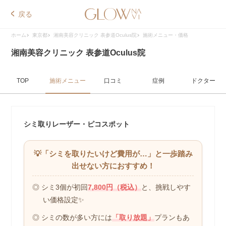
戻る
ホーム
東京都
湘南美容クリニック 表参道Oculus院
施術メニュー・価格
湘南美容クリニック 表参道Oculus院
TOP
施術メニュー
口コミ
症例
ドクター
シミ取りレーザー・ピコスポット
💡「シミを取りたいけど費用が…」
と一歩踏み
出せない方におすすめ！
◎ シミ3個が初回
7,800円（税込）
と、
挑戦しやす
い価格設定✨
◎ シミの数が多い方には
「取り放題」
プランもあ