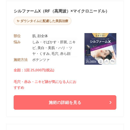
シルファームX（RF（高周波）×マイクロニードル）
✨ ダウンタイムに配慮した美肌治療
部位
肌, 顔全体
悩み
しみ・そばかす・肝斑, ニキ
ビ, 美白・美肌・ハリ・ツ
ヤ・くすみ, 毛穴, 赤ら顔
施術方法
ポテンツァ
全顔：1回 25,000円(税込)
毛穴・赤み・ニキビ跡が気になる人にお
すすめ
施術の詳細を見る