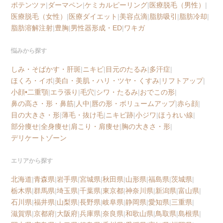
ポテンツァ
|
ダーマペン
|
ケミカルピーリング
|
医療脱毛（男性）
|
医療脱毛（女性）
|
医療ダイエット
|
美容点滴
|
脂肪吸引
|
脂肪冷却
|
脂肪溶解注射
|
豊胸
|
男性器形成・ED
|
ワキガ
悩みから探す
しみ・そばかす・肝斑
|
ニキビ
|
目元のたるみ
|
多汗症
|
ほくろ・イボ
|
美白・美肌・ハリ・ツヤ・くすみ
|
リフトアップ
|
小顔•二重顎
|
エラ張り
|
毛穴
|
シワ・たるみ
|
おでこの形
|
鼻の高さ・形・鼻筋
|
人中
|
唇の形・ボリュームアップ
|
赤ら顔
|
目の大きさ・形
|
薄毛・抜け毛
|
ニキビ跡
|
小ジワ
|
ほうれい線
|
部分痩せ
|
全身痩せ
|
肩こり・肩痩せ
|
胸の大きさ・形
|
デリケートゾーン
エリアから探す
北海道
|
青森県
|
岩手県
|
宮城県
|
秋田県
|
山形県
|
福島県
|
茨城県
|
栃木県
|
群馬県
|
埼玉県
|
千葉県
|
東京都
|
神奈川県
|
新潟県
|
富山県
|
石川県
|
福井県
|
山梨県
|
長野県
|
岐阜県
|
静岡県
|
愛知県
|
三重県
|
滋賀県
|
京都府
|
大阪府
|
兵庫県
|
奈良県
|
和歌山県
|
鳥取県
|
島根県
|