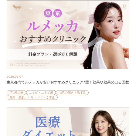
2026.08.07
東京都内でルメッカが安いおすすめクリニック7選！効果や効果の出る回数
IPL光治療
ニキビ・ニキビ跡
毛穴の開き・黒ずみ
美白・美肌・ハリ・ツヤ・くすみ