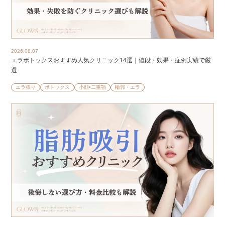
2026.08.07
エラボトックスおすすめ人気クリニック14選｜値段・効果・症例実績で厳
選
エラ張り
ボトックス
小顔•二重顎
輪郭・エラ