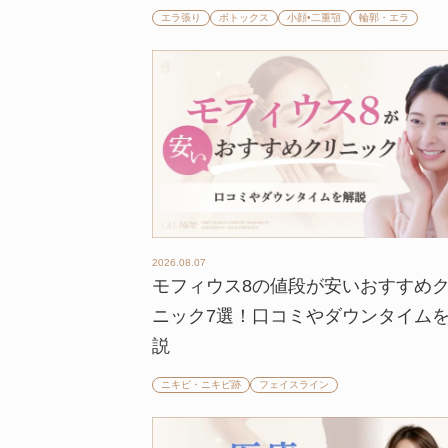
エラ張り
ボトックス
小顔•二重顎
輪郭・エラ
2026.08.07
モフィウス8の値段が安いおすすめ
ニック7選！口コミやダウンタイム
説
ニキビ・ニキビ跡
フェイスライン