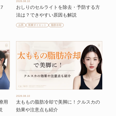
2026.08.10
7
おしりのセルライトを除去・予防する方
法は？できやすい原因も解説
お尻
医療ダイエット
脂肪冷却
2026.08.10
療用
太ももの脂肪冷却で美脚に！クルスカの
説
効果や注意点も紹介