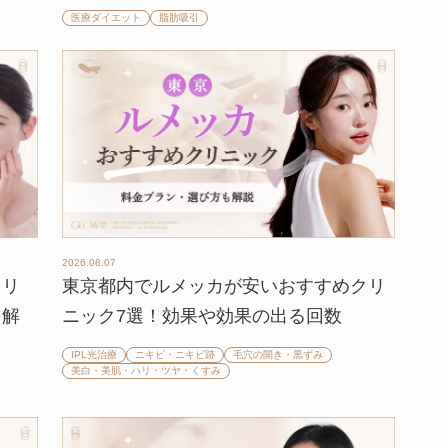
医療ダイエット
脂肪吸引
2026.08.07
クリ
東京都内でルメッカが安いおすすめクリ
を解
ニック7選！効果や効果の出る回数
IPL光治療
ニキビ・ニキビ跡
毛穴の開き・黒ずみ
美白・美肌・ハリ・ツヤ・くすみ