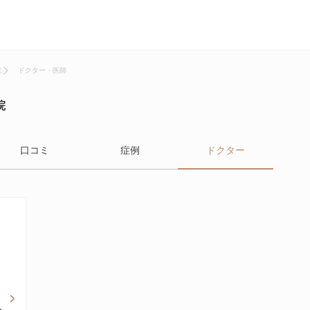
院
ドクター・医師
院
口コミ
症例
ドクター
科
入