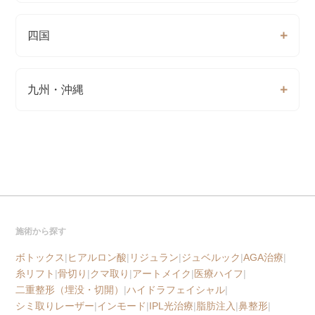
四国
九州・沖縄
施術から探す
ボトックス
|
ヒアルロン酸
|
リジュラン
|
ジュベルック
|
AGA治療
|
糸リフト
|
骨切り
|
クマ取り
|
アートメイク
|
医療ハイフ
|
二重整形（埋没・切開）
|
ハイドラフェイシャル
|
シミ取りレーザー
|
インモード
|
IPL光治療
|
脂肪注入
|
鼻整形
|