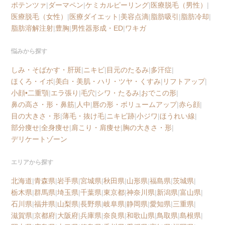
ポテンツァ
|
ダーマペン
|
ケミカルピーリング
|
医療脱毛（男性）
|
医療脱毛（女性）
|
医療ダイエット
|
美容点滴
|
脂肪吸引
|
脂肪冷却
|
脂肪溶解注射
|
豊胸
|
男性器形成・ED
|
ワキガ
悩みから探す
しみ・そばかす・肝斑
|
ニキビ
|
目元のたるみ
|
多汗症
|
ほくろ・イボ
|
美白・美肌・ハリ・ツヤ・くすみ
|
リフトアップ
|
小顔•二重顎
|
エラ張り
|
毛穴
|
シワ・たるみ
|
おでこの形
|
鼻の高さ・形・鼻筋
|
人中
|
唇の形・ボリュームアップ
|
赤ら顔
|
目の大きさ・形
|
薄毛・抜け毛
|
ニキビ跡
|
小ジワ
|
ほうれい線
|
部分痩せ
|
全身痩せ
|
肩こり・肩痩せ
|
胸の大きさ・形
|
デリケートゾーン
エリアから探す
北海道
|
青森県
|
岩手県
|
宮城県
|
秋田県
|
山形県
|
福島県
|
茨城県
|
栃木県
|
群馬県
|
埼玉県
|
千葉県
|
東京都
|
神奈川県
|
新潟県
|
富山県
|
石川県
|
福井県
|
山梨県
|
長野県
|
岐阜県
|
静岡県
|
愛知県
|
三重県
|
滋賀県
|
京都府
|
大阪府
|
兵庫県
|
奈良県
|
和歌山県
|
鳥取県
|
島根県
|