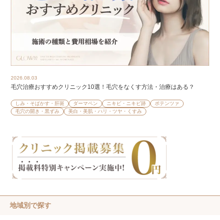
2026.08.03
毛穴治療おすすめクリニック10選！毛穴をなくす方法・治療はある？
しみ・そばかす・肝斑
ダーマペン
ニキビ・ニキビ跡
ポテンツァ
毛穴の開き・黒ずみ
美白・美肌・ハリ・ツヤ・くすみ
地域別で探す