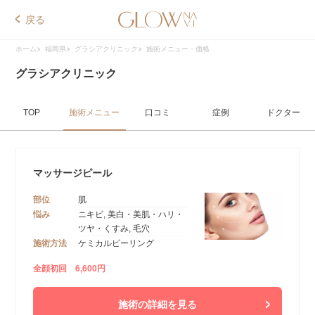
戻る
ホーム
福岡県
グラシアクリニック
施術メニュー・価格
グラシアクリニック
TOP
施術メニュー
口コミ
症例
ドクター
マッサージピール
部位
肌
悩み
ニキビ, 美白・美肌・ハリ・
ツヤ・くすみ, 毛穴
施術方法
ケミカルピーリング
全顔初回 6,600円
施術の詳細を見る