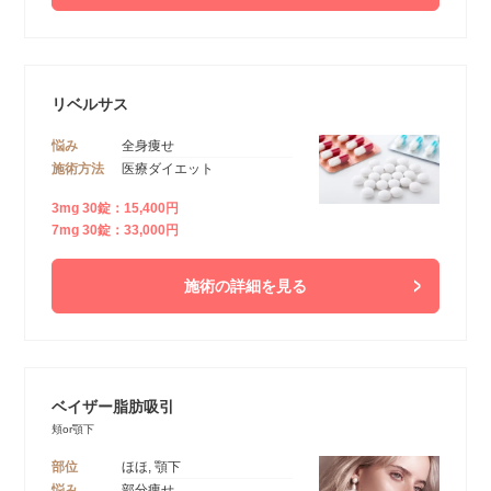
リベルサス
悩み
全身痩せ
施術方法
医療ダイエット
3mg 30錠：15,400円
7mg 30錠：33,000円
施術の詳細を見る
ベイザー脂肪吸引
頬or顎下
部位
ほほ, 顎下
悩み
部分痩せ