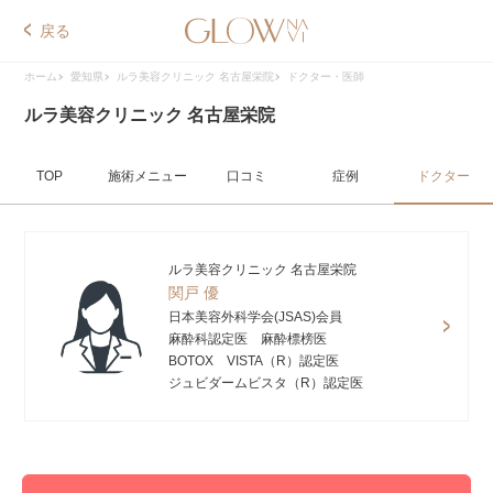
戻る
ホーム
愛知県
ルラ美容クリニック 名古屋栄院
ドクター・医師
ルラ美容クリニック 名古屋栄院
TOP
施術メニュー
口コミ
症例
ドクター
ルラ美容クリニック 名古屋栄院
関戸 優
日本美容外科学会(JSAS)会員
麻酔科認定医 麻酔標榜医
BOTOX VISTA（R）認定医
ジュビダームビスタ（R）認定医