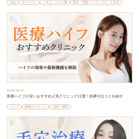
ほほ
ダーマペン
ニキビ・ニキビ跡
美白・美肌・ハリ・ツヤ・くすみ
2026.08.03
医療ハイフが安いおすすめ人気クリニック12選！効果や口コミを紹介
ハイフ
医療ダイエット
小顔•二重顎