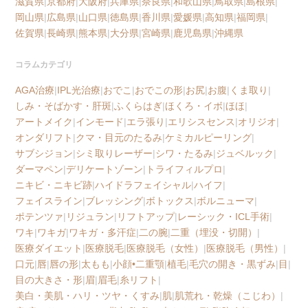
滋賀県
|
京都府
|
大阪府
|
兵庫県
|
奈良県
|
和歌山県
|
鳥取県
|
島根県
|
岡山県
|
広島県
|
山口県
|
徳島県
|
香川県
|
愛媛県
|
高知県
|
福岡県
|
佐賀県
|
長崎県
|
熊本県
|
大分県
|
宮崎県
|
鹿児島県
|
沖縄県
コラムカテゴリ
AGA治療
|
IPL光治療
|
おでこ
|
おでこの形
|
お尻
|
お腹
|
くま取り
|
しみ・そばかす・肝斑
|
ふくらはぎ
|
ほくろ・イボ
|
ほほ
|
アートメイク
|
インモード
|
エラ張り
|
エリシスセンス
|
オリジオ
|
オンダリフト
|
クマ・目元のたるみ
|
ケミカルピーリング
|
サブシジョン
|
シミ取りレーザー
|
シワ・たるみ
|
ジュベルック
|
ダーマペン
|
デリケートゾーン
|
トライフィルプロ
|
ニキビ・ニキビ跡
|
ハイドラフェイシャル
|
ハイフ
|
フェイスライン
|
ブレッシング
|
ボトックス
|
ボルニューマ
|
ポテンツァ
|
リジュラン
|
リフトアップ
|
レーシック・ICL手術
|
ワキ
|
ワキガ
|
ワキガ・多汗症
|
二の腕
|
二重（埋没・切開）
|
医療ダイエット
|
医療脱毛
|
医療脱毛（女性）
|
医療脱毛（男性）
|
口元
|
唇
|
唇の形
|
太もも
|
小顔•二重顎
|
植毛
|
毛穴の開き・黒ずみ
|
目
|
目の大きさ・形
|
眉
|
眉毛
|
糸リフト
|
美白・美肌・ハリ・ツヤ・くすみ
|
肌
|
肌荒れ・乾燥（こじわ）
|