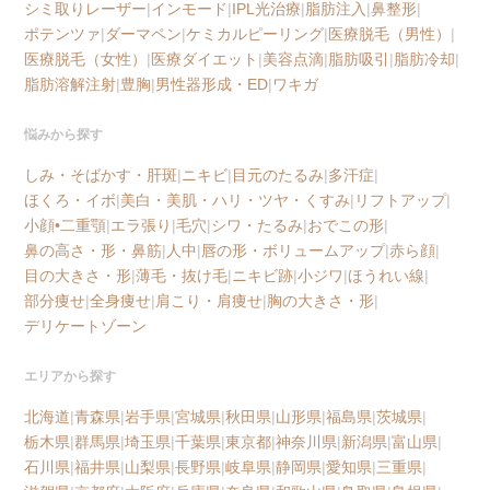
シミ取りレーザー
|
インモード
|
IPL光治療
|
脂肪注入
|
鼻整形
|
ポテンツァ
|
ダーマペン
|
ケミカルピーリング
|
医療脱毛（男性）
|
医療脱毛（女性）
|
医療ダイエット
|
美容点滴
|
脂肪吸引
|
脂肪冷却
|
脂肪溶解注射
|
豊胸
|
男性器形成・ED
|
ワキガ
悩みから探す
しみ・そばかす・肝斑
|
ニキビ
|
目元のたるみ
|
多汗症
|
ほくろ・イボ
|
美白・美肌・ハリ・ツヤ・くすみ
|
リフトアップ
|
小顔•二重顎
|
エラ張り
|
毛穴
|
シワ・たるみ
|
おでこの形
|
鼻の高さ・形・鼻筋
|
人中
|
唇の形・ボリュームアップ
|
赤ら顔
|
目の大きさ・形
|
薄毛・抜け毛
|
ニキビ跡
|
小ジワ
|
ほうれい線
|
部分痩せ
|
全身痩せ
|
肩こり・肩痩せ
|
胸の大きさ・形
|
デリケートゾーン
エリアから探す
北海道
|
青森県
|
岩手県
|
宮城県
|
秋田県
|
山形県
|
福島県
|
茨城県
|
栃木県
|
群馬県
|
埼玉県
|
千葉県
|
東京都
|
神奈川県
|
新潟県
|
富山県
|
石川県
|
福井県
|
山梨県
|
長野県
|
岐阜県
|
静岡県
|
愛知県
|
三重県
|