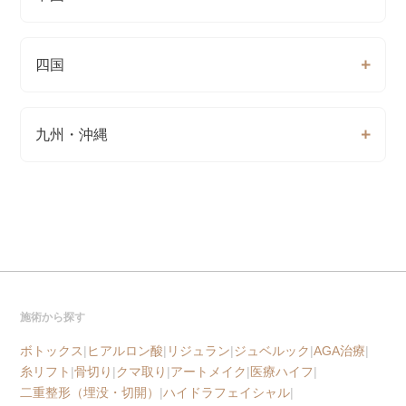
四国
九州・沖縄
施術から探す
ボトックス
|
ヒアルロン酸
|
リジュラン
|
ジュベルック
|
AGA治療
|
糸リフト
|
骨切り
|
クマ取り
|
アートメイク
|
医療ハイフ
|
二重整形（埋没・切開）
|
ハイドラフェイシャル
|