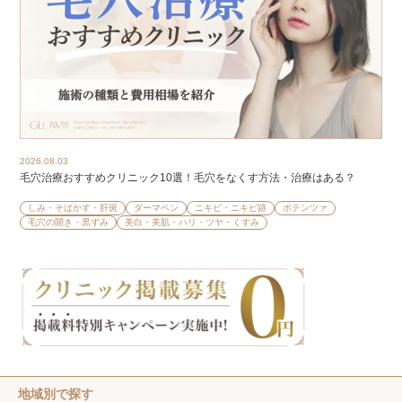
2026.08.03
毛穴治療おすすめクリニック10選！毛穴をなくす方法・治療はある？
しみ・そばかす・肝斑
ダーマペン
ニキビ・ニキビ跡
ポテンツァ
毛穴の開き・黒ずみ
美白・美肌・ハリ・ツヤ・くすみ
地域別で探す