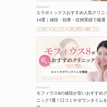
2026.08.07
エラボトックスおすすめ人気クリニ
14選｜値段・効果・症例実績で厳選
エラ張り
ボトックス
小顔•二重顎
輪郭・エラ
2026.08.07
モフィウス8の値段が安いおすすめ
ニック7選！口コミやダウンタイム