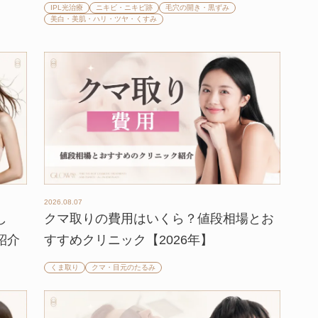
IPL光治療
ニキビ・ニキビ跡
毛穴の開き・黒ずみ
美白・美肌・ハリ・ツヤ・くすみ
2026.08.07
し
クマ取りの費用はいくら？値段相場とお
紹介
すすめクリニック【2026年】
くま取り
クマ・目元のたるみ