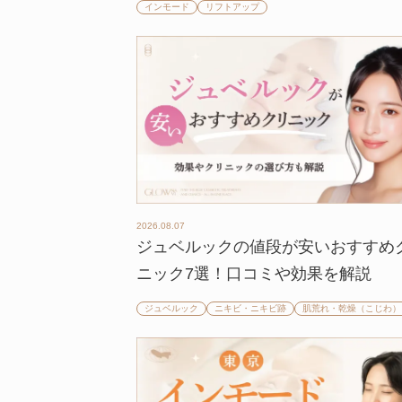
インモード
リフトアップ
2026.08.07
ジュベルックの値段が安いおすすめ
ニック7選！口コミや効果を解説
ジュベルック
ニキビ・ニキビ跡
肌荒れ・乾燥（こじわ）