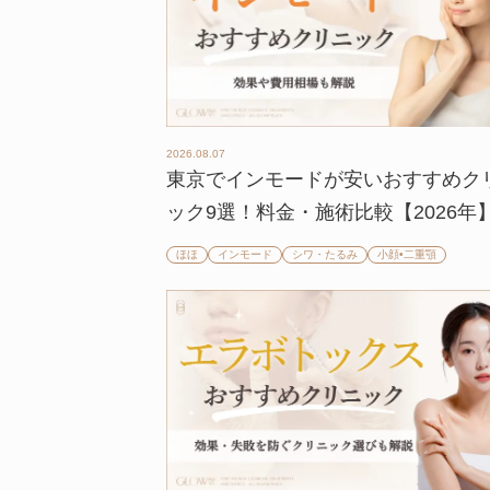
2026.08.07
東京でインモードが安いおすすめク
ック9選！料金・施術比較【2026年
ほほ
インモード
シワ・たるみ
小顔•二重顎