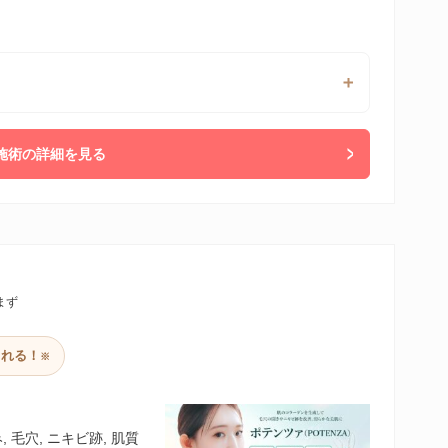
施術の詳細を見る
まず
られる！
※
毛穴, ニキビ跡, 肌質