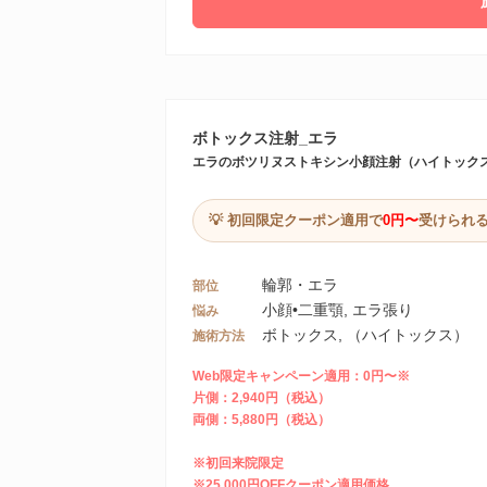
ボトックス注射_エラ
エラのボツリヌストキシン小顔注射（ハイトック
💡 初回限定クーポン適用で
0円〜
受けられ
輪郭・エラ
部位
小顔•二重顎, エラ張り
悩み
ボトックス, （ハイトックス）
施術方法
Web限定キャンペーン適用：0円〜※
片側：2,940円（税込）
両側：5,880円（税込）
※初回来院限定
※25,000円OFFクーポン適用価格