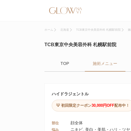
ホーム
北海道
TCB東京中央美容外科 札幌駅前院
施
TCB東京中央美容外科 札幌駅前院
TOP
施術メニュー
ハイドラジェントル
💡 初回限定クーポン
30,000円OFF
配布中！
顔全体
部位
ニキビ, 美白・美肌・ハリ・ツヤ
悩み