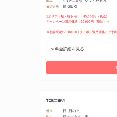
小顔•二重顎, シワ・たるみ
悩み
脂肪吸引
施術方法
1エリア（頬・顎下 各）：45,000円（税込）
キャンペーン適用価格：20,000円（税込）※
※初診限定¥25,000OFFクーポン適用価格／ご
≫料金詳細を見る
TCB二重術
目, 目の上
部位
目の大きさ・形