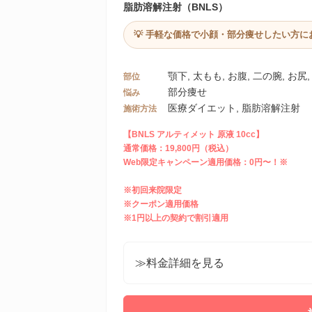
脂肪溶解注射（BNLS）
💡 手軽な価格で小顔・部分痩せしたい方に
顎下, 太もも, お腹, 二の腕, お尻,
部位
部分痩せ
悩み
医療ダイエット, 脂肪溶解注射
施術方法
【BNLS アルティメット 原液 10cc】
通常価格：19,800円（税込）
Web限定キャンペーン適用価格：0円〜！※
※初回来院限定
※クーポン適用価格
※1円以上の契約で割引適用
≫料金詳細を見る