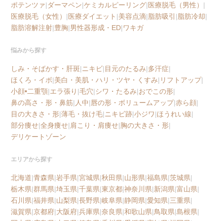
ポテンツァ
|
ダーマペン
|
ケミカルピーリング
|
医療脱毛（男性）
|
医療脱毛（女性）
|
医療ダイエット
|
美容点滴
|
脂肪吸引
|
脂肪冷却
|
脂肪溶解注射
|
豊胸
|
男性器形成・ED
|
ワキガ
悩みから探す
しみ・そばかす・肝斑
|
ニキビ
|
目元のたるみ
|
多汗症
|
ほくろ・イボ
|
美白・美肌・ハリ・ツヤ・くすみ
|
リフトアップ
|
小顔•二重顎
|
エラ張り
|
毛穴
|
シワ・たるみ
|
おでこの形
|
鼻の高さ・形・鼻筋
|
人中
|
唇の形・ボリュームアップ
|
赤ら顔
|
目の大きさ・形
|
薄毛・抜け毛
|
ニキビ跡
|
小ジワ
|
ほうれい線
|
部分痩せ
|
全身痩せ
|
肩こり・肩痩せ
|
胸の大きさ・形
|
デリケートゾーン
エリアから探す
北海道
|
青森県
|
岩手県
|
宮城県
|
秋田県
|
山形県
|
福島県
|
茨城県
|
栃木県
|
群馬県
|
埼玉県
|
千葉県
|
東京都
|
神奈川県
|
新潟県
|
富山県
|
石川県
|
福井県
|
山梨県
|
長野県
|
岐阜県
|
静岡県
|
愛知県
|
三重県
|
滋賀県
|
京都府
|
大阪府
|
兵庫県
|
奈良県
|
和歌山県
|
鳥取県
|
島根県
|