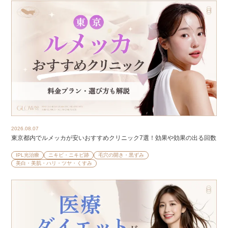
2026.08.07
東京都内でルメッカが安いおすすめクリニック7選！効果や効果の出る回数
IPL光治療
ニキビ・ニキビ跡
毛穴の開き・黒ずみ
美白・美肌・ハリ・ツヤ・くすみ