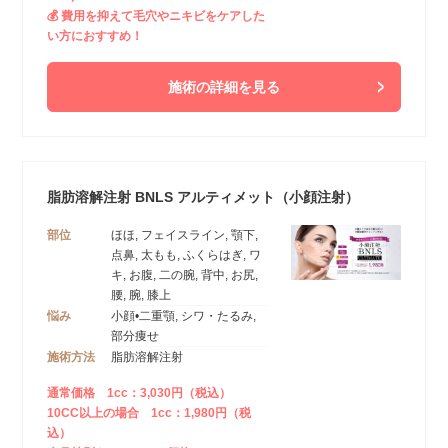
💰 費用を抑えて毛穴やニキビをケアした
い方におすすめ！
施術の詳細を見る
脂肪溶解注射 BNLS アルティメット（小顔注射）
部位
ほほ, フェイスライン, 顎下,
点鼻, 太もも, ふくらはぎ, ワ
キ, お腹, 二の腕, 背中, お尻,
腰, 腕, 膝上
悩み
小顔•二重顎, シワ・たるみ,
部分痩せ
施術方法
脂肪溶解注射
通常価格 1cc：3,030円（税込）
10CC以上の場合 1cc：1,980円（税
込）