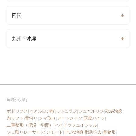
四国
九州・沖縄
施術から探す
ボトックス
|
ヒアルロン酸
|
リジュラン
|
ジュベルック
|
AGA治療
|
糸リフト
|
骨切り
|
クマ取り
|
アートメイク
|
医療ハイフ
|
二重整形（埋没・切開）
|
ハイドラフェイシャル
|
シミ取りレーザー
|
インモード
|
IPL光治療
|
脂肪注入
|
鼻整形
|