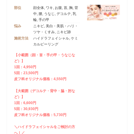
部位
顔全体, ワキ, お腹, 首, 胸, 背
中, 腰, うなじ, デコルテ, 乳
輪, 手の甲
悩み
ニキビ, 美白・美肌・ハリ・
ツヤ・くすみ, ニキビ跡
施術方法
ハイドラフェイシャル, ケミ
カルピーリング
【小範囲（顔・首・手の甲・うなじな
ど）】
1回：4,950円
5回：23,500円
皮フ科オリジナル価格：4,550円
【大範囲（デコルテ・背中・脇・肘な
ど）】
1回：6,600円
5回：30,930円
皮フ科オリジナル価格：5,730円
＼ハイドラフェイシャルをご検討の方
へ！／