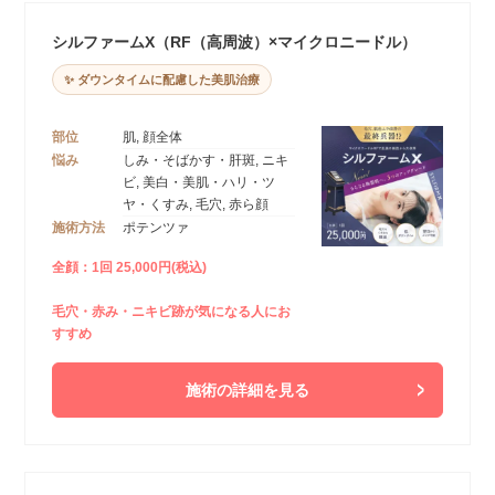
シルファームX（RF（高周波）×マイクロニードル）
✨ ダウンタイムに配慮した美肌治療
部位
肌, 顔全体
悩み
しみ・そばかす・肝斑, ニキ
ビ, 美白・美肌・ハリ・ツ
ヤ・くすみ, 毛穴, 赤ら顔
施術方法
ポテンツァ
全顔：1回 25,000円(税込)
毛穴・赤み・ニキビ跡が気になる人にお
すすめ
施術の詳細を見る