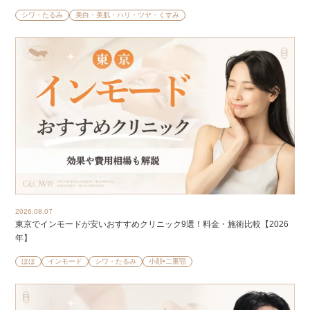
シワ・たるみ
美白・美肌・ハリ・ツヤ・くすみ
2026.08.07
東京でインモードが安いおすすめクリニック9選！料金・施術比較【2026
年】
ほほ
インモード
シワ・たるみ
小顔•二重顎