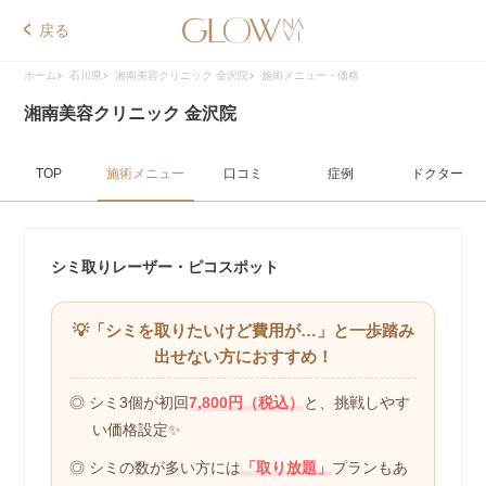
戻る
ホーム
石川県
湘南美容クリニック 金沢院
施術メニュー・価格
湘南美容クリニック 金沢院
TOP
施術メニュー
口コミ
症例
ドクター
シミ取りレーザー・ピコスポット
💡「シミを取りたいけど費用が…」
と一歩踏み
出せない方におすすめ！
◎ シミ3個が初回
7,800円（税込）
と、
挑戦しやす
い価格設定✨
◎ シミの数が多い方には
「取り放題」
プランもあ