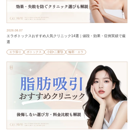
2026.08.07
エラボトックスおすすめ人気クリニック14選｜値段・効果・症例実績で厳
選
エラ張り
ボトックス
小顔•二重顎
輪郭・エラ