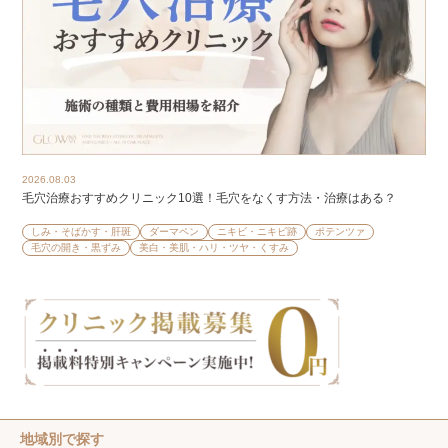
2026.08.03
毛穴治療おすすめクリニック10選！毛穴をなくす方法・治療はある？
しみ・そばかす・肝斑
ダーマペン
ニキビ・ニキビ跡
ポテンツァ
毛穴の開き・黒ずみ
美白・美肌・ハリ・ツヤ・くすみ
地域別で探す