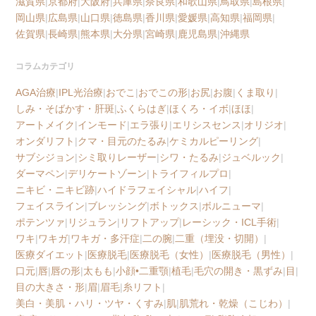
滋賀県
|
京都府
|
大阪府
|
兵庫県
|
奈良県
|
和歌山県
|
鳥取県
|
島根県
|
岡山県
|
広島県
|
山口県
|
徳島県
|
香川県
|
愛媛県
|
高知県
|
福岡県
|
佐賀県
|
長崎県
|
熊本県
|
大分県
|
宮崎県
|
鹿児島県
|
沖縄県
コラムカテゴリ
AGA治療
|
IPL光治療
|
おでこ
|
おでこの形
|
お尻
|
お腹
|
くま取り
|
しみ・そばかす・肝斑
|
ふくらはぎ
|
ほくろ・イボ
|
ほほ
|
アートメイク
|
インモード
|
エラ張り
|
エリシスセンス
|
オリジオ
|
オンダリフト
|
クマ・目元のたるみ
|
ケミカルピーリング
|
サブシジョン
|
シミ取りレーザー
|
シワ・たるみ
|
ジュベルック
|
ダーマペン
|
デリケートゾーン
|
トライフィルプロ
|
ニキビ・ニキビ跡
|
ハイドラフェイシャル
|
ハイフ
|
フェイスライン
|
ブレッシング
|
ボトックス
|
ボルニューマ
|
ポテンツァ
|
リジュラン
|
リフトアップ
|
レーシック・ICL手術
|
ワキ
|
ワキガ
|
ワキガ・多汗症
|
二の腕
|
二重（埋没・切開）
|
医療ダイエット
|
医療脱毛
|
医療脱毛（女性）
|
医療脱毛（男性）
|
口元
|
唇
|
唇の形
|
太もも
|
小顔•二重顎
|
植毛
|
毛穴の開き・黒ずみ
|
目
|
目の大きさ・形
|
眉
|
眉毛
|
糸リフト
|
美白・美肌・ハリ・ツヤ・くすみ
|
肌
|
肌荒れ・乾燥（こじわ）
|