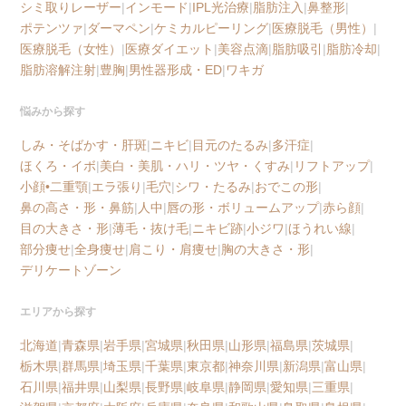
シミ取りレーザー
|
インモード
|
IPL光治療
|
脂肪注入
|
鼻整形
|
ポテンツァ
|
ダーマペン
|
ケミカルピーリング
|
医療脱毛（男性）
|
医療脱毛（女性）
|
医療ダイエット
|
美容点滴
|
脂肪吸引
|
脂肪冷却
|
脂肪溶解注射
|
豊胸
|
男性器形成・ED
|
ワキガ
悩みから探す
しみ・そばかす・肝斑
|
ニキビ
|
目元のたるみ
|
多汗症
|
ほくろ・イボ
|
美白・美肌・ハリ・ツヤ・くすみ
|
リフトアップ
|
小顔•二重顎
|
エラ張り
|
毛穴
|
シワ・たるみ
|
おでこの形
|
鼻の高さ・形・鼻筋
|
人中
|
唇の形・ボリュームアップ
|
赤ら顔
|
目の大きさ・形
|
薄毛・抜け毛
|
ニキビ跡
|
小ジワ
|
ほうれい線
|
部分痩せ
|
全身痩せ
|
肩こり・肩痩せ
|
胸の大きさ・形
|
デリケートゾーン
エリアから探す
北海道
|
青森県
|
岩手県
|
宮城県
|
秋田県
|
山形県
|
福島県
|
茨城県
|
栃木県
|
群馬県
|
埼玉県
|
千葉県
|
東京都
|
神奈川県
|
新潟県
|
富山県
|
石川県
|
福井県
|
山梨県
|
長野県
|
岐阜県
|
静岡県
|
愛知県
|
三重県
|