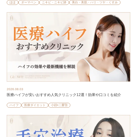
ほほ
ダーマペン
ニキビ・ニキビ跡
美白・美肌・ハリ・ツヤ・くすみ
2026.08.03
医療ハイフが安いおすすめ人気クリニック12選！効果や口コミを紹介
ハイフ
医療ダイエット
小顔•二重顎