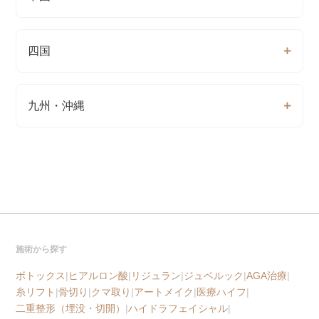
四国
九州・沖縄
施術から探す
ボトックス
|
ヒアルロン酸
|
リジュラン
|
ジュベルック
|
AGA治療
|
糸リフト
|
骨切り
|
クマ取り
|
アートメイク
|
医療ハイフ
|
二重整形（埋没・切開）
|
ハイドラフェイシャル
|