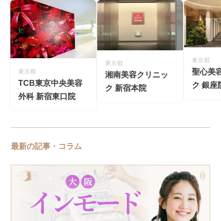
東京都
東京都
聖心美
東京都
湘南美容クリニッ
TCB東京中央美容
ク 銀座
ク 新宿本院
外科 新宿東口院
最新の記事・コラム