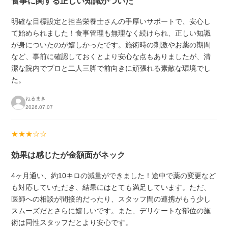
食事に関する正しい知識がついた
明確な目標設定と担当栄養士さんの手厚いサポートで、安心し
て始められました！食事管理も無理なく続けられ、正しい知識
が身についたのが嬉しかったです。施術時の刺激やお薬の期間
など、事前に確認しておくとより安心な点もありましたが、清
潔な院内でプロと二人三脚で前向きに頑張れる素敵な環境でし
た。
ねるまき
2026.07.07
★★★☆☆
効果は感じたが金額面がネック
4ヶ月通い、約10キロの減量ができました！途中で薬の変更など
も対応していただき、結果にはとても満足しています。ただ、
医師への相談が間接的だったり、スタッフ間の連携がもう少し
スムーズだとさらに嬉しいです。また、デリケートな部位の施
術は同性スタッフだとより安心です。