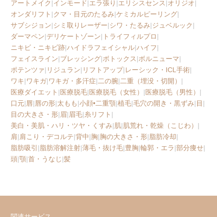
アートメイク
|
インモード
|
エラ張り
|
エリシスセンス
|
オリジオ
|
オンダリフト
|
クマ・目元のたるみ
|
ケミカルピーリング
|
サブシジョン
|
シミ取りレーザー
|
シワ・たるみ
|
ジュベルック
|
ダーマペン
|
デリケートゾーン
|
トライフィルプロ
|
ニキビ・ニキビ跡
|
ハイドラフェイシャル
|
ハイフ
|
フェイスライン
|
ブレッシング
|
ボトックス
|
ボルニューマ
|
ポテンツァ
|
リジュラン
|
リフトアップ
|
レーシック・ICL手術
|
ワキ
|
ワキガ
|
ワキガ・多汗症
|
二の腕
|
二重（埋没・切開）
|
医療ダイエット
|
医療脱毛
|
医療脱毛（女性）
|
医療脱毛（男性）
|
口元
|
唇
|
唇の形
|
太もも
|
小顔•二重顎
|
植毛
|
毛穴の開き・黒ずみ
|
目
|
目の大きさ・形
|
眉
|
眉毛
|
糸リフト
|
美白・美肌・ハリ・ツヤ・くすみ
|
肌
|
肌荒れ・乾燥（こじわ）
|
肩
|
肩こり・デコルテ
|
背中
|
胸
|
胸の大きさ・形
|
脂肪冷却
|
脂肪吸引
|
脂肪溶解注射
|
薄毛・抜け毛
|
豊胸
|
輪郭・エラ
|
部分痩せ
|
頭
|
顎
|
首・うなじ
|
髪
関連サービス