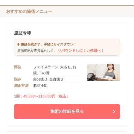
おすすめの施術メニュー
脂肪冷却
❄️ 傷跡を残さず、手軽にサイズダウン！
リバウンドしにくい体質へ！
脂肪細胞を直接減らして、
部位
フェイスライン, 太もも, お
腹, 二の腕
悩み
部分痩せ, 全身痩せ
施術方法
脂肪冷却
1回：49,500〜110,000円（税込）
施術の詳細を見る