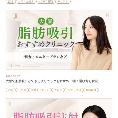
ほほ
シワ・たるみ
小顔•二重顎
糸リフト
2026.08.07
大阪で脂肪吸引ができるクリニックおすすめ10選！選び方も解説
お腹
二の腕
医療ダイエット
太もも
小顔•二重顎
脂肪吸引