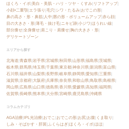
ほくろ・イボ
|
美白・美肌・ハリ・ツヤ・くすみ
|
リフトアップ
|
小顔•二重顎
|
エラ張り
|
毛穴
|
シワ・たるみ
|
おでこの形
|
鼻の高さ・形・鼻筋
|
人中
|
唇の形・ボリュームアップ
|
赤ら顔
|
目の大きさ・形
|
薄毛・抜け毛
|
ニキビ跡
|
小ジワ
|
ほうれい線
|
部分痩せ
|
全身痩せ
|
肩こり・肩痩せ
|
胸の大きさ・形
|
デリケートゾーン
エリアから探す
北海道
|
青森県
|
岩手県
|
宮城県
|
秋田県
|
山形県
|
福島県
|
茨城県
|
栃木県
|
群馬県
|
埼玉県
|
千葉県
|
東京都
|
神奈川県
|
新潟県
|
富山県
|
石川県
|
福井県
|
山梨県
|
長野県
|
岐阜県
|
静岡県
|
愛知県
|
三重県
|
滋賀県
|
京都府
|
大阪府
|
兵庫県
|
奈良県
|
和歌山県
|
鳥取県
|
島根県
|
岡山県
|
広島県
|
山口県
|
徳島県
|
香川県
|
愛媛県
|
高知県
|
福岡県
|
佐賀県
|
長崎県
|
熊本県
|
大分県
|
宮崎県
|
鹿児島県
|
沖縄県
コラムカテゴリ
AGA治療
|
IPL光治療
|
おでこ
|
おでこの形
|
お尻
|
お腹
|
くま取り
|
しみ・そばかす・肝斑
|
ふくらはぎ
|
ほくろ・イボ
|
ほほ
|