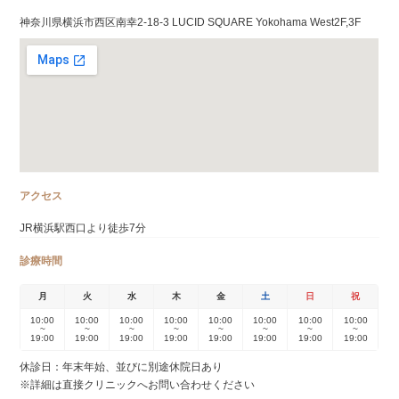
神奈川県横浜市西区南幸2-18-3 LUCID SQUARE Yokohama West2F,3F
アクセス
JR横浜駅西口より徒歩7分
診療時間
月
火
水
木
金
土
日
祝
10:00
10:00
10:00
10:00
10:00
10:00
10:00
10:00
~
~
~
~
~
~
~
~
19:00
19:00
19:00
19:00
19:00
19:00
19:00
19:00
休診日：年末年始、並びに別途休院日あり
※詳細は直接クリニックへお問い合わせください