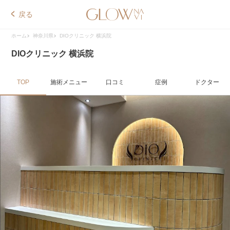
戻る
ホーム
神奈川県
DIOクリニック 横浜院
DIOクリニック 横浜院
TOP
施術メニュー
口コミ
症例
ドクター