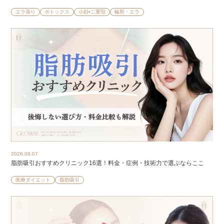
エラ張り
ボトックス
小顔•二重顎
輪郭・エラ
2026.08.07
脂肪吸引おすすめクリニック16選！料金・症例・技術力で選ぶならここ
医療ダイエット
脂肪吸引