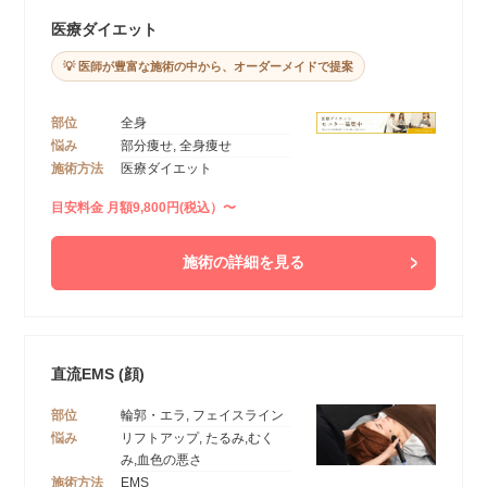
医療ダイエット
💡 医師が豊富な施術の中から、オーダーメイドで提案
部位
全身
悩み
部分痩せ, 全身痩せ
施術方法
医療ダイエット
目安料金 月額9,800円(税込）〜
施術の詳細を見る
直流EMS (顔)
部位
輪郭・エラ, フェイスライン
悩み
リフトアップ, たるみ,むく
み,血色の悪さ
施術方法
EMS