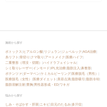
施術から探す
ボトックス
|
ヒアルロン酸
|
リジュラン
|
ジュベルック
|
AGA治療
|
糸リフト
|
骨切り
|
クマ取り
|
アートメイク
|
医療ハイフ
|
二重整形（埋没・切開）
|
ハイドラフェイシャル
|
シミ取りレーザー
|
インモード
|
IPL光治療
|
脂肪注入
|
鼻整形
|
ポテンツァ
|
ダーマペン
|
ケミカルピーリング
|
医療脱毛（男性）
|
医療脱毛（女性）
|
医療ダイエット
|
美容点滴
|
脂肪吸引
|
脂肪冷却
|
脂肪溶解注射
|
豊胸
|
男性器形成・ED
|
ワキガ
悩みから探す
しみ・そばかす・肝斑
|
ニキビ
|
目元のたるみ
|
多汗症
|