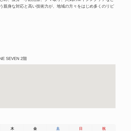
う親身な対応と高い技術力が、地域の方々をはじめ多くのリピ
 SEVEN 2階
木
金
土
日
祝