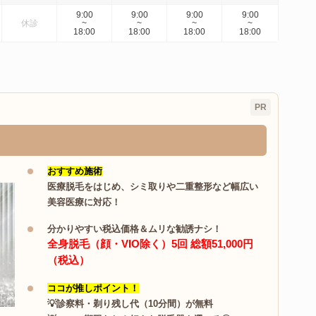
9:00
9:00
9:00
9:00
休診
~
~
~
~
18:00
18:00
18:00
18:00
PR
おすすめ施術
医療脱毛をはじめ、シミ取りや二重整形など幅広い
美容医療に対応！
分かりやすい税込価格＆ムリな勧誘ナシ！
全身脱毛（顔・VIO除く）5回 総額51,000円
（税込）
ココが推しポイント！
💡診察料・剃り残し代（10分間）が無料