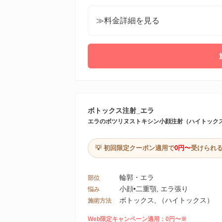
≫料金詳細を見る
ボトックス注射_エラ
エラのボツリヌストキシン小顔注射（ハイトック
💡 初回限定クーポン適用で
0円〜
受けられ
輪郭・エラ
部位
小顔•二重顎, エラ張り
悩み
ボトックス, （ハイトックス）
施術方法
Web限定キャンペーン適用：0円〜※