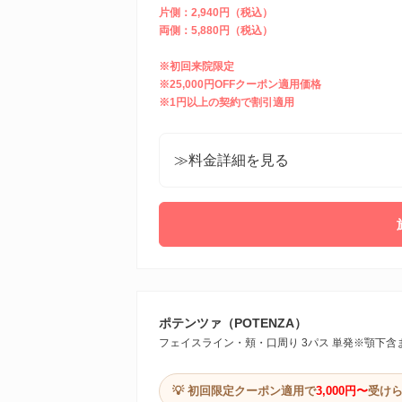
片側：2,940円（税込）
両側：5,880円（税込）
※初回来院限定
※25,000円OFFクーポン適用価格
※1円以上の契約で割引適用
≫料金詳細を見る
ポテンツァ（POTENZA）
フェイスライン・頬・口周り 3パス 単発※顎下含
💡 初回限定クーポン適用で
3,000円〜
受け