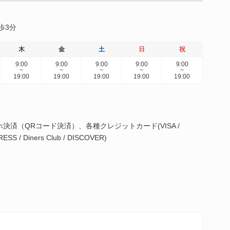
歩3分
木
金
土
日
祝
9:00
9:00
9:00
9:00
9:00
~
~
~
~
~
19:00
19:00
19:00
19:00
19:00
済（QRコード決済）、各種クレジットカード(VISA /
ESS / Diners Club / DISCOVER)