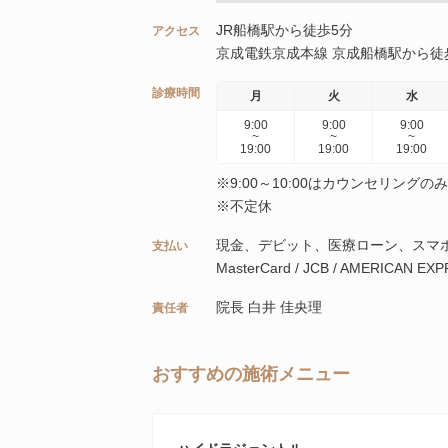
JR船橋駅から徒歩5分
アクセス
京成電鉄京成本線 京成船橋駅から徒
診療時間
月
火
水
9:00
9:00
9:00
~
~
~
19:00
19:00
19:00
※9:00～10:00はカウンセリングのみ
※不定休
現金、デビット、医療ローン、スマホ決
支払い
MasterCard / JCB / AMERICAN EXPR
院長 白井 佳央理
責任者
おすすめの施術メニュー