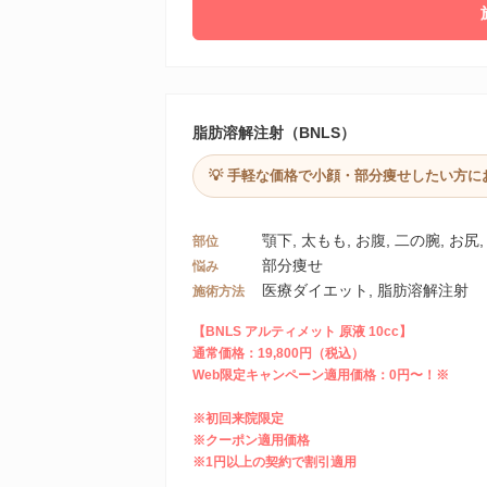
脂肪溶解注射（BNLS）
💡 手軽な価格で小顔・部分痩せしたい方に
顎下, 太もも, お腹, 二の腕, お尻,
部位
部分痩せ
悩み
医療ダイエット, 脂肪溶解注射
施術方法
【BNLS アルティメット 原液 10cc】
通常価格：19,800円（税込）
Web限定キャンペーン適用価格：0円〜！※
※初回来院限定
※クーポン適用価格
※1円以上の契約で割引適用