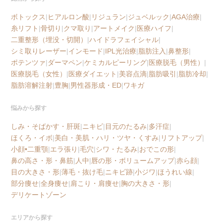
ボトックス
|
ヒアルロン酸
|
リジュラン
|
ジュベルック
|
AGA治療
|
糸リフト
|
骨切り
|
クマ取り
|
アートメイク
|
医療ハイフ
|
二重整形（埋没・切開）
|
ハイドラフェイシャル
|
シミ取りレーザー
|
インモード
|
IPL光治療
|
脂肪注入
|
鼻整形
|
ポテンツァ
|
ダーマペン
|
ケミカルピーリング
|
医療脱毛（男性）
|
医療脱毛（女性）
|
医療ダイエット
|
美容点滴
|
脂肪吸引
|
脂肪冷却
|
脂肪溶解注射
|
豊胸
|
男性器形成・ED
|
ワキガ
悩みから探す
しみ・そばかす・肝斑
|
ニキビ
|
目元のたるみ
|
多汗症
|
ほくろ・イボ
|
美白・美肌・ハリ・ツヤ・くすみ
|
リフトアップ
|
小顔•二重顎
|
エラ張り
|
毛穴
|
シワ・たるみ
|
おでこの形
|
鼻の高さ・形・鼻筋
|
人中
|
唇の形・ボリュームアップ
|
赤ら顔
|
目の大きさ・形
|
薄毛・抜け毛
|
ニキビ跡
|
小ジワ
|
ほうれい線
|
部分痩せ
|
全身痩せ
|
肩こり・肩痩せ
|
胸の大きさ・形
|
デリケートゾーン
エリアから探す