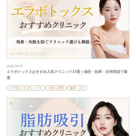
2026.08.07
エラボトックスおすすめ人気クリニック14選｜値段・効果・症例実績で厳
選
エラ張り
ボトックス
小顔•二重顎
輪郭・エラ