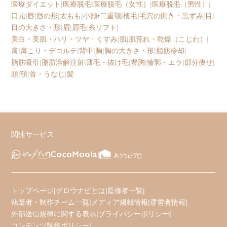
医療ダイエット
|
医療脱毛
|
医療脱毛（女性）
|
医療脱毛（男性）
|
口元
|
唇
|
唇の形
|
太もも
|
小顔•二重顎
|
植毛
|
毛穴の開き・黒ずみ
|
目
|
目の大きさ・形
|
眉
|
眉毛
|
糸リフト
|
美白・美肌・ハリ・ツヤ・くすみ
|
肌
|
肌荒れ・乾燥（こじわ）
|
肩
|
肩こり・デコルテ
|
背中
|
胸
|
胸の大きさ・形
|
脂肪冷却
|
脂肪吸引
|
脂肪溶解注射
|
薄毛・抜け毛
|
豊胸
|
輪郭・エラ
|
部分痩せ
|
頭
|
顎
|
首・うなじ
|
髪
関連サービス
トップページ
|
グロウナビとは
|
監修者一覧
|
執筆者・制作チーム一覧
|
メディア掲載情報
|
運営者情報
|
外部送信規律に関する表示
|
プライバシーポリシー
|
コンテンツ制作ポリシー
|