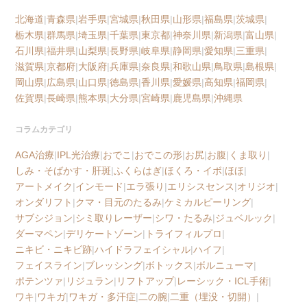
北海道
|
青森県
|
岩手県
|
宮城県
|
秋田県
|
山形県
|
福島県
|
茨城県
|
栃木県
|
群馬県
|
埼玉県
|
千葉県
|
東京都
|
神奈川県
|
新潟県
|
富山県
|
石川県
|
福井県
|
山梨県
|
長野県
|
岐阜県
|
静岡県
|
愛知県
|
三重県
|
滋賀県
|
京都府
|
大阪府
|
兵庫県
|
奈良県
|
和歌山県
|
鳥取県
|
島根県
|
岡山県
|
広島県
|
山口県
|
徳島県
|
香川県
|
愛媛県
|
高知県
|
福岡県
|
佐賀県
|
長崎県
|
熊本県
|
大分県
|
宮崎県
|
鹿児島県
|
沖縄県
コラムカテゴリ
AGA治療
|
IPL光治療
|
おでこ
|
おでこの形
|
お尻
|
お腹
|
くま取り
|
しみ・そばかす・肝斑
|
ふくらはぎ
|
ほくろ・イボ
|
ほほ
|
アートメイク
|
インモード
|
エラ張り
|
エリシスセンス
|
オリジオ
|
オンダリフト
|
クマ・目元のたるみ
|
ケミカルピーリング
|
サブシジョン
|
シミ取りレーザー
|
シワ・たるみ
|
ジュベルック
|
ダーマペン
|
デリケートゾーン
|
トライフィルプロ
|
ニキビ・ニキビ跡
|
ハイドラフェイシャル
|
ハイフ
|
フェイスライン
|
ブレッシング
|
ボトックス
|
ボルニューマ
|
ポテンツァ
|
リジュラン
|
リフトアップ
|
レーシック・ICL手術
|
ワキ
|
ワキガ
|
ワキガ・多汗症
|
二の腕
|
二重（埋没・切開）
|