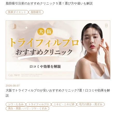
脂肪吸引注射のおすすめクリニック５選！選び方や違いも解説
医療ダイエット
脂肪吸引
2026.08.07
大阪でトライフィルプロが安いおすすめクリニック7選！口コミや効果を解
説
シワ・たるみ
トライフィルプロ
ニキビ・ニキビ跡
毛穴の開き・黒ずみ
美白・美肌・ハリ・ツヤ・くすみ