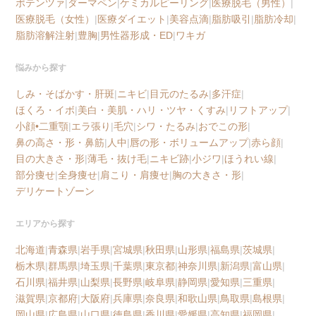
ポテンツァ
|
ダーマペン
|
ケミカルピーリング
|
医療脱毛（男性）
|
医療脱毛（女性）
|
医療ダイエット
|
美容点滴
|
脂肪吸引
|
脂肪冷却
|
脂肪溶解注射
|
豊胸
|
男性器形成・ED
|
ワキガ
悩みから探す
しみ・そばかす・肝斑
|
ニキビ
|
目元のたるみ
|
多汗症
|
ほくろ・イボ
|
美白・美肌・ハリ・ツヤ・くすみ
|
リフトアップ
|
小顔•二重顎
|
エラ張り
|
毛穴
|
シワ・たるみ
|
おでこの形
|
鼻の高さ・形・鼻筋
|
人中
|
唇の形・ボリュームアップ
|
赤ら顔
|
目の大きさ・形
|
薄毛・抜け毛
|
ニキビ跡
|
小ジワ
|
ほうれい線
|
部分痩せ
|
全身痩せ
|
肩こり・肩痩せ
|
胸の大きさ・形
|
デリケートゾーン
エリアから探す
北海道
|
青森県
|
岩手県
|
宮城県
|
秋田県
|
山形県
|
福島県
|
茨城県
|
栃木県
|
群馬県
|
埼玉県
|
千葉県
|
東京都
|
神奈川県
|
新潟県
|
富山県
|
石川県
|
福井県
|
山梨県
|
長野県
|
岐阜県
|
静岡県
|
愛知県
|
三重県
|
滋賀県
|
京都府
|
大阪府
|
兵庫県
|
奈良県
|
和歌山県
|
鳥取県
|
島根県
|
岡山県
|
広島県
|
山口県
|
徳島県
|
香川県
|
愛媛県
|
高知県
|
福岡県
|