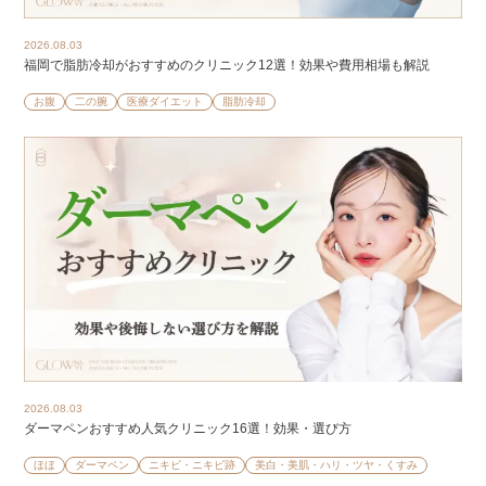
2026.08.03
福岡で脂肪冷却がおすすめのクリニック12選！効果や費用相場も解説
お腹
二の腕
医療ダイエット
脂肪冷却
2026.08.03
ダーマペンおすすめ人気クリニック16選！効果・選び方
ほほ
ダーマペン
ニキビ・ニキビ跡
美白・美肌・ハリ・ツヤ・くすみ