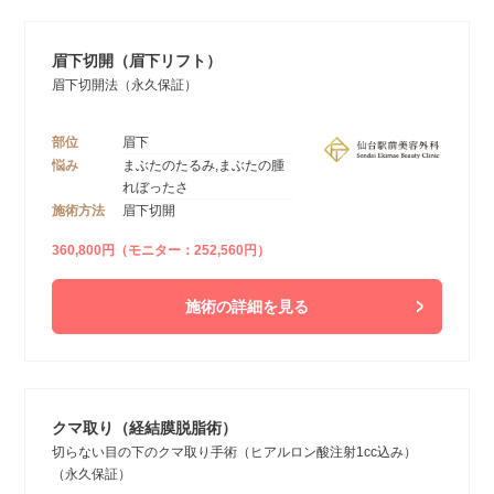
眉下切開（眉下リフト）
眉下切開法（永久保証）
部位
眉下
悩み
まぶたのたるみ,まぶたの腫
れぼったさ
施術方法
眉下切開
360,800円（モニター：252,560円）
施術の詳細を見る
クマ取り（経結膜脱脂術）
切らない目の下のクマ取り手術（ヒアルロン酸注射1cc込み）
（永久保証）