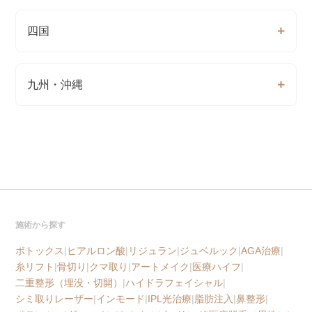
四国
九州・沖縄
施術から探す
ボトックス
|
ヒアルロン酸
|
リジュラン
|
ジュベルック
|
AGA治療
|
糸リフト
|
骨切り
|
クマ取り
|
アートメイク
|
医療ハイフ
|
二重整形（埋没・切開）
|
ハイドラフェイシャル
|
シミ取りレーザー
|
インモード
|
IPL光治療
|
脂肪注入
|
鼻整形
|