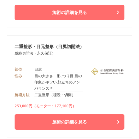
施術の詳細を見る
二重整形・目元整形（目尻切開法）
単純切開法（永久保証）
部位
目尻
悩み
目の大きさ・形, つり目,目の
印象がキツい,顔立ちのアン
バランスさ
施術方法
二重整形（埋没・切開）
253,000円（モニター：177,100円）
施術の詳細を見る