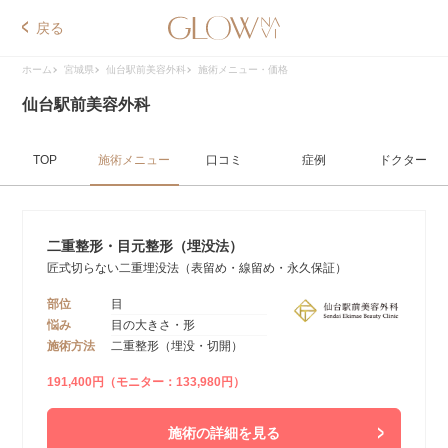
戻る
ホーム
宮城県
仙台駅前美容外科
施術メニュー・価格
仙台駅前美容外科
TOP
施術メニュー
口コミ
症例
ドクター
二重整形・目元整形（埋没法）
匠式切らない二重埋没法（表留め・線留め・永久保証）
部位
目
悩み
目の大きさ・形
施術方法
二重整形（埋没・切開）
191,400円（モニター：133,980円）
施術の詳細を見る