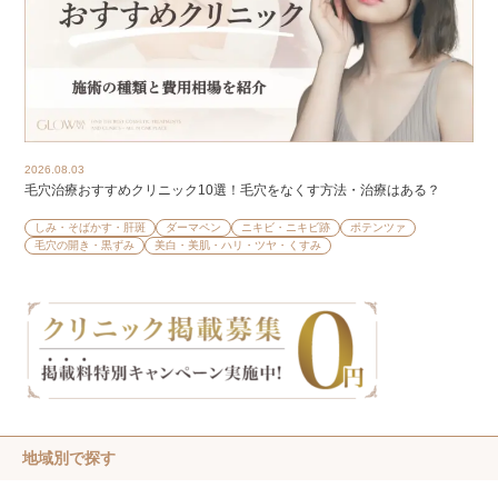
2026.08.03
毛穴治療おすすめクリニック10選！毛穴をなくす方法・治療はある？
しみ・そばかす・肝斑
ダーマペン
ニキビ・ニキビ跡
ポテンツァ
毛穴の開き・黒ずみ
美白・美肌・ハリ・ツヤ・くすみ
地域別で探す