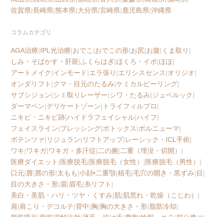
佐賀県
|
長崎県
|
熊本県
|
大分県
|
宮崎県
|
鹿児島県
|
沖縄県
コラムカテゴリ
AGA治療
|
IPL光治療
|
おでこ
|
おでこの形
|
お尻
|
お腹
|
くま取り
|
しみ・そばかす・肝斑
|
ふくらはぎ
|
ほくろ・イボ
|
ほほ
|
アートメイク
|
インモード
|
エラ張り
|
エリシスセンス
|
オリジオ
|
オンダリフト
|
クマ・目元のたるみ
|
ケミカルピーリング
|
サブシジョン
|
シミ取りレーザー
|
シワ・たるみ
|
ジュベルック
|
ダーマペン
|
デリケートゾーン
|
トライフィルプロ
|
ニキビ・ニキビ跡
|
ハイドラフェイシャル
|
ハイフ
|
フェイスライン
|
ブレッシング
|
ボトックス
|
ボルニューマ
|
ポテンツァ
|
リジュラン
|
リフトアップ
|
レーシック・ICL手術
|
ワキ
|
ワキガ
|
ワキガ・多汗症
|
二の腕
|
二重（埋没・切開）
|
医療ダイエット
|
医療脱毛
|
医療脱毛（女性）
|
医療脱毛（男性）
|
口元
|
唇
|
唇の形
|
太もも
|
小顔•二重顎
|
植毛
|
毛穴の開き・黒ずみ
|
目
|
目の大きさ・形
|
眉
|
眉毛
|
糸リフト
|
美白・美肌・ハリ・ツヤ・くすみ
|
肌
|
肌荒れ・乾燥（こじわ）
|
肩
|
肩こり・デコルテ
|
背中
|
胸
|
胸の大きさ・形
|
脂肪冷却
|