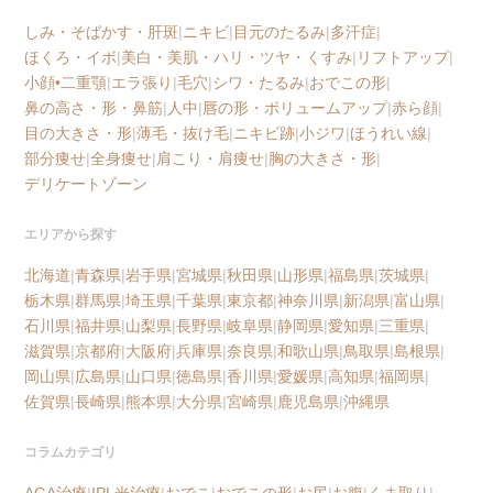
しみ・そばかす・肝斑
|
ニキビ
|
目元のたるみ
|
多汗症
|
ほくろ・イボ
|
美白・美肌・ハリ・ツヤ・くすみ
|
リフトアップ
|
小顔•二重顎
|
エラ張り
|
毛穴
|
シワ・たるみ
|
おでこの形
|
鼻の高さ・形・鼻筋
|
人中
|
唇の形・ボリュームアップ
|
赤ら顔
|
目の大きさ・形
|
薄毛・抜け毛
|
ニキビ跡
|
小ジワ
|
ほうれい線
|
部分痩せ
|
全身痩せ
|
肩こり・肩痩せ
|
胸の大きさ・形
|
デリケートゾーン
エリアから探す
北海道
|
青森県
|
岩手県
|
宮城県
|
秋田県
|
山形県
|
福島県
|
茨城県
|
栃木県
|
群馬県
|
埼玉県
|
千葉県
|
東京都
|
神奈川県
|
新潟県
|
富山県
|
石川県
|
福井県
|
山梨県
|
長野県
|
岐阜県
|
静岡県
|
愛知県
|
三重県
|
滋賀県
|
京都府
|
大阪府
|
兵庫県
|
奈良県
|
和歌山県
|
鳥取県
|
島根県
|
岡山県
|
広島県
|
山口県
|
徳島県
|
香川県
|
愛媛県
|
高知県
|
福岡県
|
佐賀県
|
長崎県
|
熊本県
|
大分県
|
宮崎県
|
鹿児島県
|
沖縄県
コラムカテゴリ