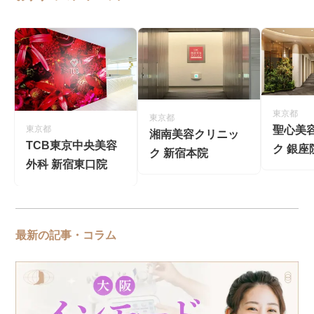
東京都
東京都
聖心美
東京都
湘南美容クリニッ
TCB東京中央美容
ク 銀座
ク 新宿本院
外科 新宿東口院
最新の記事・コラム