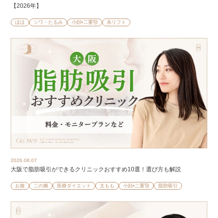
【2026年】
ほほ
シワ・たるみ
小顔•二重顎
糸リフト
2026.08.07
大阪で脂肪吸引ができるクリニックおすすめ10選！選び方も解説
お腹
二の腕
医療ダイエット
太もも
小顔•二重顎
脂肪吸引