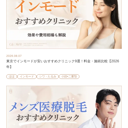
2026.08.07
東京でインモードが安いおすすめクリニック9選！料金・施術比較【2026
年】
ほほ
インモード
シワ・たるみ
小顔•二重顎