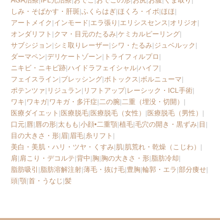
AGA治療
|
IPL光治療
|
おでこ
|
おでこの形
|
お尻
|
お腹
|
くま取り
|
しみ・そばかす・肝斑
|
ふくらはぎ
|
ほくろ・イボ
|
ほほ
|
アートメイク
|
インモード
|
エラ張り
|
エリシスセンス
|
オリジオ
|
オンダリフト
|
クマ・目元のたるみ
|
ケミカルピーリング
|
サブシジョン
|
シミ取りレーザー
|
シワ・たるみ
|
ジュベルック
|
ダーマペン
|
デリケートゾーン
|
トライフィルプロ
|
ニキビ・ニキビ跡
|
ハイドラフェイシャル
|
ハイフ
|
フェイスライン
|
ブレッシング
|
ボトックス
|
ボルニューマ
|
ポテンツァ
|
リジュラン
|
リフトアップ
|
レーシック・ICL手術
|
ワキ
|
ワキガ
|
ワキガ・多汗症
|
二の腕
|
二重（埋没・切開）
|
医療ダイエット
|
医療脱毛
|
医療脱毛（女性）
|
医療脱毛（男性）
|
口元
|
唇
|
唇の形
|
太もも
|
小顔•二重顎
|
植毛
|
毛穴の開き・黒ずみ
|
目
|
目の大きさ・形
|
眉
|
眉毛
|
糸リフト
|
美白・美肌・ハリ・ツヤ・くすみ
|
肌
|
肌荒れ・乾燥（こじわ）
|
肩
|
肩こり・デコルテ
|
背中
|
胸
|
胸の大きさ・形
|
脂肪冷却
|
脂肪吸引
|
脂肪溶解注射
|
薄毛・抜け毛
|
豊胸
|
輪郭・エラ
|
部分痩せ
|
頭
|
顎
|
首・うなじ
|
髪