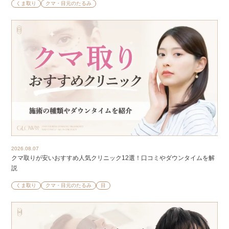
くま取り
クマ・目元のたるみ
2026.08.07
クマ取りが安いおすすめ人気クリニック12選！口コミやダウンタイムを解
説
くま取り
クマ・目元のたるみ
目