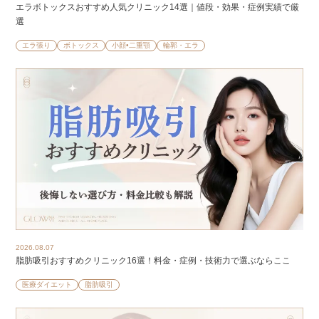
エラボトックスおすすめ人気クリニック14選｜値段・効果・症例実績で厳
選
エラ張り
ボトックス
小顔•二重顎
輪郭・エラ
2026.08.07
脂肪吸引おすすめクリニック16選！料金・症例・技術力で選ぶならここ
医療ダイエット
脂肪吸引