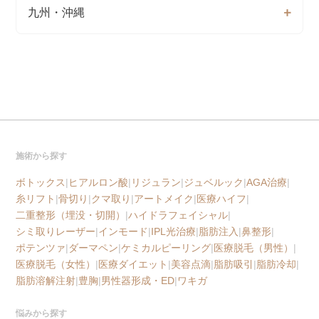
九州・沖縄
施術から探す
ボトックス
|
ヒアルロン酸
|
リジュラン
|
ジュベルック
|
AGA治療
|
糸リフト
|
骨切り
|
クマ取り
|
アートメイク
|
医療ハイフ
|
二重整形（埋没・切開）
|
ハイドラフェイシャル
|
シミ取りレーザー
|
インモード
|
IPL光治療
|
脂肪注入
|
鼻整形
|
ポテンツァ
|
ダーマペン
|
ケミカルピーリング
|
医療脱毛（男性）
|
医療脱毛（女性）
|
医療ダイエット
|
美容点滴
|
脂肪吸引
|
脂肪冷却
|
脂肪溶解注射
|
豊胸
|
男性器形成・ED
|
ワキガ
悩みから探す