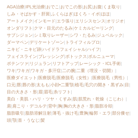
AGA治療
|
IPL光治療
|
おでこ
|
おでこの形
|
お尻
|
お腹
|
くま取り
|
しみ・そばかす・肝斑
|
ふくらはぎ
|
ほくろ・イボ
|
ほほ
|
アートメイク
|
インモード
|
エラ張り
|
エリシスセンス
|
オリジオ
|
オンダリフト
|
クマ・目元のたるみ
|
ケミカルピーリング
|
サブシジョン
|
シミ取りレーザー
|
シワ・たるみ
|
ジュベルック
|
ダーマペン
|
デリケートゾーン
|
トライフィルプロ
|
ニキビ・ニキビ跡
|
ハイドラフェイシャル
|
ハイフ
|
フェイスライン
|
ブレッシング
|
ボトックス
|
ボルニューマ
|
ポテンツァ
|
リジュラン
|
リフトアップ
|
レーシック・ICL手術
|
ワキ
|
ワキガ
|
ワキガ・多汗症
|
二の腕
|
二重（埋没・切開）
|
医療ダイエット
|
医療脱毛
|
医療脱毛（女性）
|
医療脱毛（男性）
|
口元
|
唇
|
唇の形
|
太もも
|
小顔•二重顎
|
植毛
|
毛穴の開き・黒ずみ
|
目
|
目の大きさ・形
|
眉
|
眉毛
|
糸リフト
|
美白・美肌・ハリ・ツヤ・くすみ
|
肌
|
肌荒れ・乾燥（こじわ）
|
肩
|
肩こり・デコルテ
|
背中
|
胸
|
胸の大きさ・形
|
脂肪冷却
|
脂肪吸引
|
脂肪溶解注射
|
薄毛・抜け毛
|
豊胸
|
輪郭・エラ
|
部分痩せ
|
頭
|
顎
|
首・うなじ
|
髪