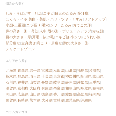
悩みから探す
しみ・そばかす・肝斑
|
ニキビ
|
目元のたるみ
|
多汗症
|
ほくろ・イボ
|
美白・美肌・ハリ・ツヤ・くすみ
|
リフトアップ
|
小顔•二重顎
|
エラ張り
|
毛穴
|
シワ・たるみ
|
おでこの形
|
鼻の高さ・形・鼻筋
|
人中
|
唇の形・ボリュームアップ
|
赤ら顔
|
目の大きさ・形
|
薄毛・抜け毛
|
ニキビ跡
|
小ジワ
|
ほうれい線
|
部分痩せ
|
全身痩せ
|
肩こり・肩痩せ
|
胸の大きさ・形
|
デリケートゾーン
エリアから探す
北海道
|
青森県
|
岩手県
|
宮城県
|
秋田県
|
山形県
|
福島県
|
茨城県
|
栃木県
|
群馬県
|
埼玉県
|
千葉県
|
東京都
|
神奈川県
|
新潟県
|
富山県
|
石川県
|
福井県
|
山梨県
|
長野県
|
岐阜県
|
静岡県
|
愛知県
|
三重県
|
滋賀県
|
京都府
|
大阪府
|
兵庫県
|
奈良県
|
和歌山県
|
鳥取県
|
島根県
|
岡山県
|
広島県
|
山口県
|
徳島県
|
香川県
|
愛媛県
|
高知県
|
福岡県
|
佐賀県
|
長崎県
|
熊本県
|
大分県
|
宮崎県
|
鹿児島県
|
沖縄県
コラムカテゴリ