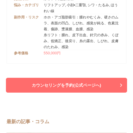
悩み・カテゴリ
リフトアップ, 小顔•二重顎, シワ・たるみ, ほう
れい線
副作用・リスク
ホホ・アゴ脂肪吸引：腫れやむくみ、硬さのム
ラ、表面の凹凸、しびれ、感覚が鈍る、色素沈
着、傷跡、漿液腫、血腫、感染
糸リフト：腫れ、皮下出血、針穴の赤み、くぼ
み、低矯正、後戻り、糸の露出、しびれ、皮膚
のたわみ、感染
参考価格
550,000円
カウンセリングを予約(公式ページへ)
最新の記事・コラム