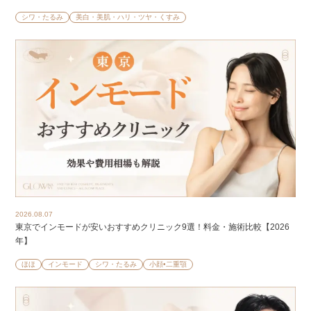
シワ・たるみ
美白・美肌・ハリ・ツヤ・くすみ
2026.08.07
東京でインモードが安いおすすめクリニック9選！料金・施術比較【2026
年】
ほほ
インモード
シワ・たるみ
小顔•二重顎