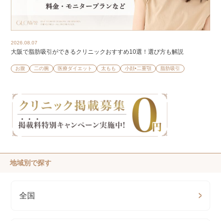
2026.08.07
大阪で脂肪吸引ができるクリニックおすすめ10選！選び方も解説
お腹
二の腕
医療ダイエット
太もも
小顔•二重顎
脂肪吸引
地域別で探す
全国