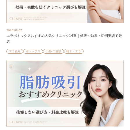
2026.08.07
エラボトックスおすすめ人気クリニック14選｜値段・効果・症例実績で厳
選
エラ張り
ボトックス
小顔•二重顎
輪郭・エラ