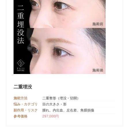
二重埋没
施術方法
二重整形（埋没・切開）
悩み・カテゴリ
目の大きさ・形
副作用・リスク
腫れ、内出血、左右差、角膜損傷
参考価格
297,000円