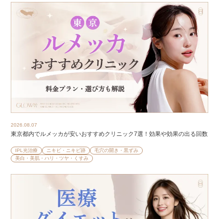
2026.08.07
東京都内でルメッカが安いおすすめクリニック7選！効果や効果の出る回数
IPL光治療
ニキビ・ニキビ跡
毛穴の開き・黒ずみ
美白・美肌・ハリ・ツヤ・くすみ