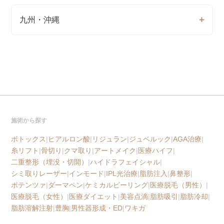
九州・沖縄
施術から探す
ボトックス
|
ヒアルロン酸
|
リジュラン
|
ジュベルック
|
AGA治療
|
糸リフト
|
骨切り
|
クマ取り
|
アートメイク
|
医療ハイフ
|
二重整形（埋没・切開）
|
ハイドラフェイシャル
|
シミ取りレーザー
|
インモード
|
IPL光治療
|
脂肪注入
|
鼻整形
|
ポテンツァ
|
ダーマペン
|
ケミカルピーリング
|
医療脱毛（男性）
|
医療脱毛（女性）
|
医療ダイエット
|
美容点滴
|
脂肪吸引
|
脂肪冷却
|
脂肪溶解注射
|
豊胸
|
男性器形成・ED
|
ワキガ