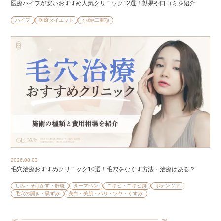
医療ハイフが安いおすすめ人気クリニック12選！効果や口コミを紹介
ハイフ
医療ダイエット
小顔•二重顎
2026.08.03
毛穴治療おすすめクリニック10選！毛穴をなくす方法・治療はある？
しみ・そばかす・肝斑
ダーマペン
ニキビ・ニキビ跡
ポテンツァ
毛穴の開き・黒ずみ
美白・美肌・ハリ・ツヤ・くすみ