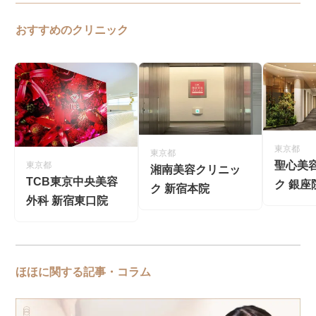
おすすめのクリニック
東京都
東京都
聖心美
東京都
湘南美容クリニッ
TCB東京中央美容
ク 銀座
ク 新宿本院
外科 新宿東口院
ほほに関する記事・コラム