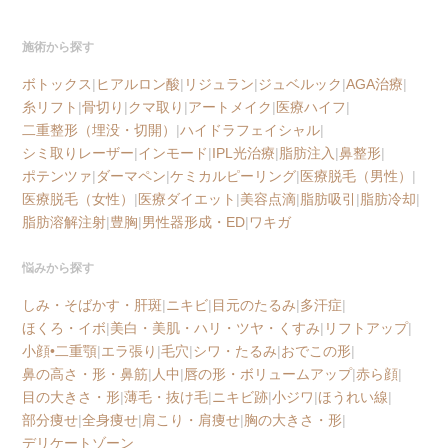
施術から探す
ボトックス
|
ヒアルロン酸
|
リジュラン
|
ジュベルック
|
AGA治療
|
糸リフト
|
骨切り
|
クマ取り
|
アートメイク
|
医療ハイフ
|
二重整形（埋没・切開）
|
ハイドラフェイシャル
|
シミ取りレーザー
|
インモード
|
IPL光治療
|
脂肪注入
|
鼻整形
|
ポテンツァ
|
ダーマペン
|
ケミカルピーリング
|
医療脱毛（男性）
|
医療脱毛（女性）
|
医療ダイエット
|
美容点滴
|
脂肪吸引
|
脂肪冷却
|
脂肪溶解注射
|
豊胸
|
男性器形成・ED
|
ワキガ
悩みから探す
しみ・そばかす・肝斑
|
ニキビ
|
目元のたるみ
|
多汗症
|
ほくろ・イボ
|
美白・美肌・ハリ・ツヤ・くすみ
|
リフトアップ
|
小顔•二重顎
|
エラ張り
|
毛穴
|
シワ・たるみ
|
おでこの形
|
鼻の高さ・形・鼻筋
|
人中
|
唇の形・ボリュームアップ
|
赤ら顔
|
目の大きさ・形
|
薄毛・抜け毛
|
ニキビ跡
|
小ジワ
|
ほうれい線
|
部分痩せ
|
全身痩せ
|
肩こり・肩痩せ
|
胸の大きさ・形
|
デリケートゾーン