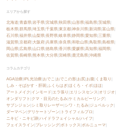
エリアから探す
北海道
|
青森県
|
岩手県
|
宮城県
|
秋田県
|
山形県
|
福島県
|
茨城県
|
栃木県
|
群馬県
|
埼玉県
|
千葉県
|
東京都
|
神奈川県
|
新潟県
|
富山県
|
石川県
|
福井県
|
山梨県
|
長野県
|
岐阜県
|
静岡県
|
愛知県
|
三重県
|
滋賀県
|
京都府
|
大阪府
|
兵庫県
|
奈良県
|
和歌山県
|
鳥取県
|
島根県
|
岡山県
|
広島県
|
山口県
|
徳島県
|
香川県
|
愛媛県
|
高知県
|
福岡県
|
佐賀県
|
長崎県
|
熊本県
|
大分県
|
宮崎県
|
鹿児島県
|
沖縄県
コラムカテゴリ
AGA治療
|
IPL光治療
|
おでこ
|
おでこの形
|
お尻
|
お腹
|
くま取り
|
しみ・そばかす・肝斑
|
ふくらはぎ
|
ほくろ・イボ
|
ほほ
|
アートメイク
|
インモード
|
エラ張り
|
エリシスセンス
|
オリジオ
|
オンダリフト
|
クマ・目元のたるみ
|
ケミカルピーリング
|
サブシジョン
|
シミ取りレーザー
|
シワ・たるみ
|
ジュベルック
|
ダーマペン
|
デリケートゾーン
|
トライフィルプロ
|
ニキビ・ニキビ跡
|
ハイドラフェイシャル
|
ハイフ
|
フェイスライン
|
ブレッシング
|
ボトックス
|
ボルニューマ
|