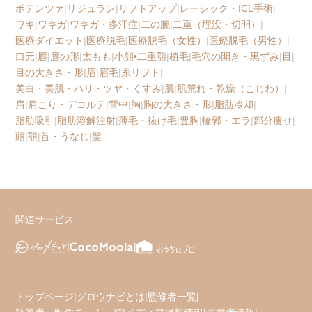
ポテンツァ
|
リジュラン
|
リフトアップ
|
レーシック・ICL手術
|
ワキ
|
ワキガ
|
ワキガ・多汗症
|
二の腕
|
二重（埋没・切開）
|
医療ダイエット
|
医療脱毛
|
医療脱毛（女性）
|
医療脱毛（男性）
|
口元
|
唇
|
唇の形
|
太もも
|
小顔•二重顎
|
植毛
|
毛穴の開き・黒ずみ
|
目
|
目の大きさ・形
|
眉
|
眉毛
|
糸リフト
|
美白・美肌・ハリ・ツヤ・くすみ
|
肌
|
肌荒れ・乾燥（こじわ）
|
肩
|
肩こり・デコルテ
|
背中
|
胸
|
胸の大きさ・形
|
脂肪冷却
|
脂肪吸引
|
脂肪溶解注射
|
薄毛・抜け毛
|
豊胸
|
輪郭・エラ
|
部分痩せ
|
頭
|
顎
|
首・うなじ
|
髪
関連サービス
トップページ
|
グロウナビとは
|
監修者一覧
|