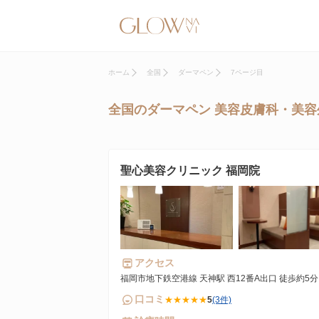
ホーム
全国
ダーマペン
7ページ目
全国のダーマペン 美容皮膚科・美容
聖心美容クリニック 福岡院
アクセス
福岡市地下鉄空港線 天神駅 西12番A出口 徒歩約5分
口コミ
★★★★★
5
(3件)