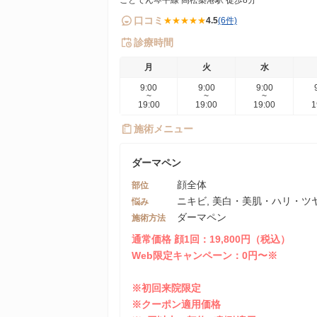
口コミ
★★★★★
4.5
(6件)
診療時間
月
火
水
9:00
9:00
9:00
~
~
~
19:00
19:00
19:00
1
施術メニュー
ダーマペン
顔全体
部位
ニキビ, 美白・美肌・ハリ・ツヤ
悩み
ダーマペン
施術方法
通常価格 顔1回：19,800円（税込）
Web限定キャンペーン：0円〜※
※初回来院限定
※クーポン適用価格