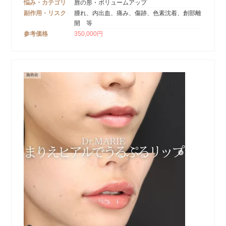
悩み・カテゴリ
唇の形・ボリュームアップ
副作用・リスク
腫れ、内出血、痛み、傷跡、色素沈着、創部離
開 等
参考価格
350,000円