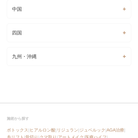
中国
四国
九州・沖縄
施術から探す
ボトックス
|
ヒアルロン酸
|
リジュラン
|
ジュベルック
|
AGA治療
|
糸リフト
|
骨切り
|
クマ取り
|
アートメイク
|
医療ハイフ
|