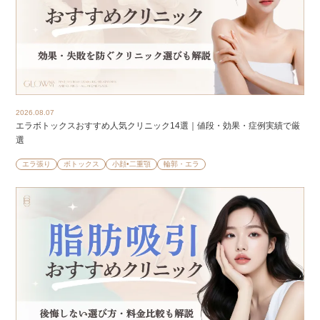
2026.08.07
エラボトックスおすすめ人気クリニック14選｜値段・効果・症例実績で厳
選
エラ張り
ボトックス
小顔•二重顎
輪郭・エラ