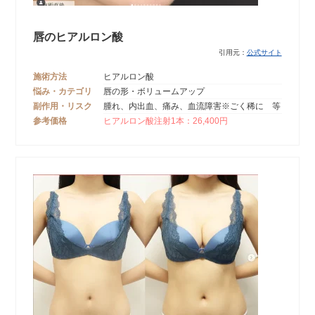
唇のヒアルロン酸
引用元：
公式サイト
施術方法
ヒアルロン酸
悩み・カテゴリ
唇の形・ボリュームアップ
副作用・リスク
腫れ、内出血、痛み、血流障害※ごく稀に 等
参考価格
ヒアルロン酸注射1本：26,400円