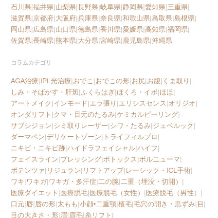
石川県
|
福井県
|
山梨県
|
長野県
|
岐阜県
|
静岡県
|
愛知県
|
三重県
|
滋賀県
|
京都府
|
大阪府
|
兵庫県
|
奈良県
|
和歌山県
|
鳥取県
|
島根県
|
岡山県
|
広島県
|
山口県
|
徳島県
|
香川県
|
愛媛県
|
高知県
|
福岡県
|
佐賀県
|
長崎県
|
熊本県
|
大分県
|
宮崎県
|
鹿児島県
|
沖縄県
コラムカテゴリ
AGA治療
|
IPL光治療
|
おでこ
|
おでこの形
|
お尻
|
お腹
|
くま取り
|
しみ・そばかす・肝斑
|
ふくらはぎ
|
ほくろ・イボ
|
ほほ
|
アートメイク
|
インモード
|
エラ張り
|
エリシスセンス
|
オリジオ
|
オンダリフト
|
クマ・目元のたるみ
|
ケミカルピーリング
|
サブシジョン
|
シミ取りレーザー
|
シワ・たるみ
|
ジュベルック
|
ダーマペン
|
デリケートゾーン
|
トライフィルプロ
|
ニキビ・ニキビ跡
|
ハイドラフェイシャル
|
ハイフ
|
フェイスライン
|
ブレッシング
|
ボトックス
|
ボルニューマ
|
ポテンツァ
|
リジュラン
|
リフトアップ
|
レーシック・ICL手術
|
ワキ
|
ワキガ
|
ワキガ・多汗症
|
二の腕
|
二重（埋没・切開）
|
医療ダイエット
|
医療脱毛
|
医療脱毛（女性）
|
医療脱毛（男性）
|
口元
|
唇
|
唇の形
|
太もも
|
小顔•二重顎
|
植毛
|
毛穴の開き・黒ずみ
|
目
|
目の大きさ・形
|
眉
|
眉毛
|
糸リフト
|