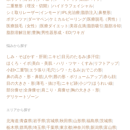
二重整形（埋没・切開）
|
ハイドラフェイシャル
|
シミ取りレーザー
|
インモード
|
IPL光治療
|
脂肪注入
|
鼻整形
|
ポテンツァ
|
ダーマペン
|
ケミカルピーリング
|
医療脱毛（男性）
|
医療脱毛（女性）
|
医療ダイエット
|
美容点滴
|
脂肪吸引
|
脂肪冷却
|
脂肪溶解注射
|
豊胸
|
男性器形成・ED
|
ワキガ
悩みから探す
しみ・そばかす・肝斑
|
ニキビ
|
目元のたるみ
|
多汗症
|
ほくろ・イボ
|
美白・美肌・ハリ・ツヤ・くすみ
|
リフトアップ
|
小顔•二重顎
|
エラ張り
|
毛穴
|
シワ・たるみ
|
おでこの形
|
鼻の高さ・形・鼻筋
|
人中
|
唇の形・ボリュームアップ
|
赤ら顔
|
目の大きさ・形
|
薄毛・抜け毛
|
ニキビ跡
|
小ジワ
|
ほうれい線
|
部分痩せ
|
全身痩せ
|
肩こり・肩痩せ
|
胸の大きさ・形
|
デリケートゾーン
エリアから探す
北海道
|
青森県
|
岩手県
|
宮城県
|
秋田県
|
山形県
|
福島県
|
茨城県
|
栃木県
|
群馬県
|
埼玉県
|
千葉県
|
東京都
|
神奈川県
|
新潟県
|
富山県
|