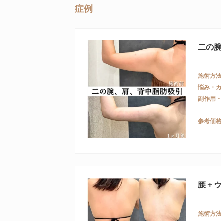
症例
二の
施術方
悩み・
副作用
参考価
腰＋
施術方