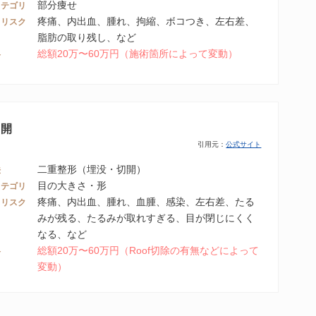
部分痩せ
カテゴリ
疼痛、内出血、腫れ、拘縮、ボコつき、左右差、
・リスク
脂肪の取り残し、など
総額20万〜60万円（施術箇所によって変動）
格
切開
引用元：
公式サイト
二重整形（埋没・切開）
法
目の大きさ・形
カテゴリ
疼痛、内出血、腫れ、血腫、感染、左右差、たる
・リスク
みが残る、たるみが取れすぎる、目が閉じにくく
なる、など
総額20万〜60万円（Roof切除の有無などによって
格
変動）