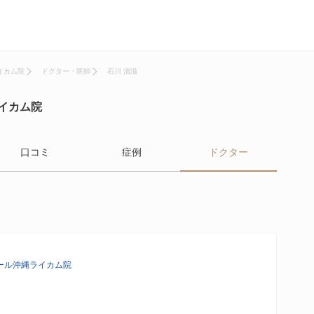
イカム院
ドクター・医師
石川 清滋
イカム院
口コミ
症例
ドクター
ール沖縄ライカム院