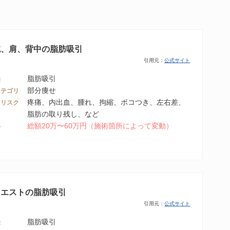
腕、肩、背中の脂肪吸引
引用元：
公式サイト
脂肪吸引
法
部分痩せ
カテゴリ
疼痛、内出血、腫れ、拘縮、ボコつき、左右差、
・リスク
脂肪の取り残し、など
総額20万〜60万円（施術箇所によって変動）
格
ウエストの脂肪吸引
引用元：
公式サイト
脂肪吸引
法