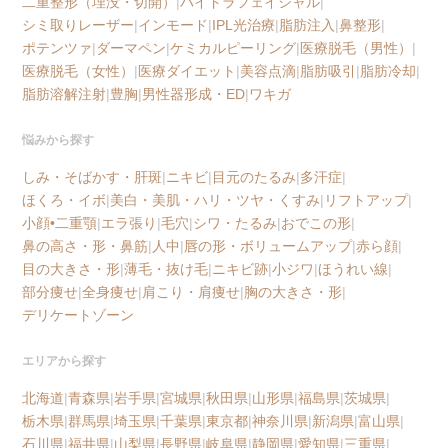
二重整形（埋没・切開）
|
ハイドラフェイシャル
|
シミ取りレーザー
|
インモード
|
IPL光治療
|
脂肪注入
|
鼻整形
|
ポテンツァ
|
ダーマペン
|
ケミカルピーリング
|
医療脱毛（男性）
|
医療脱毛（女性）
|
医療ダイエット
|
美容点滴
|
脂肪吸引
|
脂肪冷却
|
脂肪溶解注射
|
豊胸
|
男性器形成・ED
|
ワキガ
悩みから探す
しみ・そばかす・肝斑
|
ニキビ
|
目元のたるみ
|
多汗症
|
ほくろ・イボ
|
美白・美肌・ハリ・ツヤ・くすみ
|
リフトアップ
|
小顔•二重顎
|
エラ張り
|
毛穴
|
シワ・たるみ
|
おでこの形
|
鼻の高さ・形・鼻筋
|
人中
|
唇の形・ボリュームアップ
|
赤ら顔
|
目の大きさ・形
|
薄毛・抜け毛
|
ニキビ跡
|
小ジワ
|
ほうれい線
|
部分痩せ
|
全身痩せ
|
肩こり・肩痩せ
|
胸の大きさ・形
|
デリケートゾーン
エリアから探す
北海道
|
青森県
|
岩手県
|
宮城県
|
秋田県
|
山形県
|
福島県
|
茨城県
|
栃木県
|
群馬県
|
埼玉県
|
千葉県
|
東京都
|
神奈川県
|
新潟県
|
富山県
|
石川県
|
福井県
|
山梨県
|
長野県
|
岐阜県
|
静岡県
|
愛知県
|
三重県
|