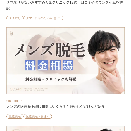
クマ取りが安いおすすめ人気クリニック12選！口コミやダウンタイムを解
説
くま取り
クマ・目元のたるみ
目
2026.08.07
メンズの医療脱毛値段相場はいくら？全身やヒゲだけなど紹介
医療脱毛
医療脱毛（男性）