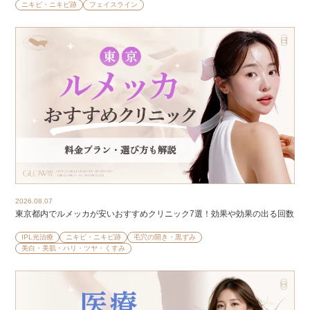
ニキビ・ニキビ跡
フェイスライン
2026.08.07
東京都内でルメッカが安いおすすめクリニック7選！効果や効果の出る回数
IPL光治療
ニキビ・ニキビ跡
毛穴の開き・黒ずみ
美白・美肌・ハリ・ツヤ・くすみ