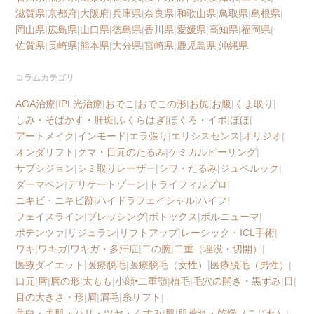
滋賀県
|
京都府
|
大阪府
|
兵庫県
|
奈良県
|
和歌山県
|
鳥取県
|
島根県
|
岡山県
|
広島県
|
山口県
|
徳島県
|
香川県
|
愛媛県
|
高知県
|
福岡県
|
佐賀県
|
長崎県
|
熊本県
|
大分県
|
宮崎県
|
鹿児島県
|
沖縄県
コラムカテゴリ
AGA治療
|
IPL光治療
|
おでこ
|
おでこの形
|
お尻
|
お腹
|
くま取り
|
しみ・そばかす・肝斑
|
ふくらはぎ
|
ほくろ・イボ
|
ほほ
|
アートメイク
|
インモード
|
エラ張り
|
エリシスセンス
|
オリジオ
|
オンダリフト
|
クマ・目元のたるみ
|
ケミカルピーリング
|
サブシジョン
|
シミ取りレーザー
|
シワ・たるみ
|
ジュベルック
|
ダーマペン
|
デリケートゾーン
|
トライフィルプロ
|
ニキビ・ニキビ跡
|
ハイドラフェイシャル
|
ハイフ
|
フェイスライン
|
ブレッシング
|
ボトックス
|
ボルニューマ
|
ポテンツァ
|
リジュラン
|
リフトアップ
|
レーシック・ICL手術
|
ワキ
|
ワキガ
|
ワキガ・多汗症
|
二の腕
|
二重（埋没・切開）
|
医療ダイエット
|
医療脱毛
|
医療脱毛（女性）
|
医療脱毛（男性）
|
口元
|
唇
|
唇の形
|
太もも
|
小顔•二重顎
|
植毛
|
毛穴の開き・黒ずみ
|
目
|
目の大きさ・形
|
眉
|
眉毛
|
糸リフト
|
美白・美肌・ハリ・ツヤ・くすみ
|
肌
|
肌荒れ・乾燥（こじわ）
|