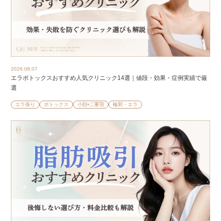
2026.08.07
エラボトックスおすすめ人気クリニック14選｜値段・効果・症例実績で厳
選
エラ張り
ボトックス
小顔•二重顎
輪郭・エラ