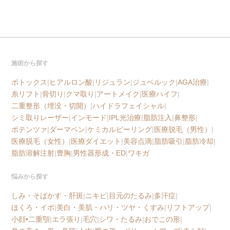
施術から探す
ボトックス
|
ヒアルロン酸
|
リジュラン
|
ジュベルック
|
AGA治療
|
糸リフト
|
骨切り
|
クマ取り
|
アートメイク
|
医療ハイフ
|
二重整形（埋没・切開）
|
ハイドラフェイシャル
|
シミ取りレーザー
|
インモード
|
IPL光治療
|
脂肪注入
|
鼻整形
|
ポテンツァ
|
ダーマペン
|
ケミカルピーリング
|
医療脱毛（男性）
|
医療脱毛（女性）
|
医療ダイエット
|
美容点滴
|
脂肪吸引
|
脂肪冷却
|
脂肪溶解注射
|
豊胸
|
男性器形成・ED
|
ワキガ
悩みから探す
しみ・そばかす・肝斑
|
ニキビ
|
目元のたるみ
|
多汗症
|
ほくろ・イボ
|
美白・美肌・ハリ・ツヤ・くすみ
|
リフトアップ
|
小顔•二重顎
|
エラ張り
|
毛穴
|
シワ・たるみ
|
おでこの形
|