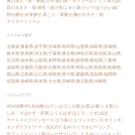
鼻の高さ・形・鼻筋
|
人中
|
唇の形・ボリュームアップ
|
赤ら顔
|
目の大きさ・形
|
薄毛・抜け毛
|
ニキビ跡
|
小ジワ
|
ほうれい線
|
部分痩せ
|
全身痩せ
|
肩こり・肩痩せ
|
胸の大きさ・形
|
デリケートゾーン
エリアから探す
北海道
|
青森県
|
岩手県
|
宮城県
|
秋田県
|
山形県
|
福島県
|
茨城県
|
栃木県
|
群馬県
|
埼玉県
|
千葉県
|
東京都
|
神奈川県
|
新潟県
|
富山県
|
石川県
|
福井県
|
山梨県
|
長野県
|
岐阜県
|
静岡県
|
愛知県
|
三重県
|
滋賀県
|
京都府
|
大阪府
|
兵庫県
|
奈良県
|
和歌山県
|
鳥取県
|
島根県
|
岡山県
|
広島県
|
山口県
|
徳島県
|
香川県
|
愛媛県
|
高知県
|
福岡県
|
佐賀県
|
長崎県
|
熊本県
|
大分県
|
宮崎県
|
鹿児島県
|
沖縄県
コラムカテゴリ
AGA治療
|
IPL光治療
|
おでこ
|
おでこの形
|
お尻
|
お腹
|
くま取り
|
しみ・そばかす・肝斑
|
ふくらはぎ
|
ほくろ・イボ
|
ほほ
|
アートメイク
|
インモード
|
エラ張り
|
エリシスセンス
|
オリジオ
|
オンダリフト
|
クマ・目元のたるみ
|
ケミカルピーリング
|
サブシジョン
|
シミ取りレーザー
|
シワ・たるみ
|
ジュベルック
|