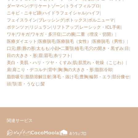
ダーマペン
|
デリケートゾーン
|
トライフィルプロ
|
ニキビ・ニキビ跡
|
ハイドラフェイシャル
|
ハイフ
|
フェイスライン
|
ブレッシング
|
ボトックス
|
ボルニューマ
|
ポテンツァ
|
リジュラン
|
リフトアップ
|
レーシック・ICL手術
|
ワキ
|
ワキガ
|
ワキガ・多汗症
|
二の腕
|
二重（埋没・切開）
|
医療ダイエット
|
医療脱毛
|
医療脱毛（女性）
|
医療脱毛（男性）
|
口元
|
唇
|
唇の形
|
太もも
|
小顔•二重顎
|
植毛
|
毛穴の開き・黒ずみ
|
目
|
目の大きさ・形
|
眉
|
眉毛
|
糸リフト
|
美白・美肌・ハリ・ツヤ・くすみ
|
肌
|
肌荒れ・乾燥（こじわ）
|
肩
|
肩こり・デコルテ
|
背中
|
胸
|
胸の大きさ・形
|
脂肪冷却
|
脂肪吸引
|
脂肪溶解注射
|
薄毛・抜け毛
|
豊胸
|
輪郭・エラ
|
部分痩せ
|
頭
|
顎
|
首・うなじ
|
髪
関連サービス