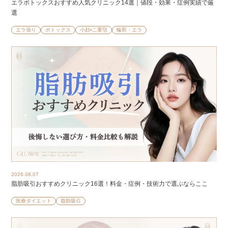
エラボトックスおすすめ人気クリニック14選｜値段・効果・症例実績で厳
選
エラ張り
ボトックス
小顔•二重顎
輪郭・エラ
2026.08.07
脂肪吸引おすすめクリニック16選！料金・症例・技術力で選ぶならここ
医療ダイエット
脂肪吸引