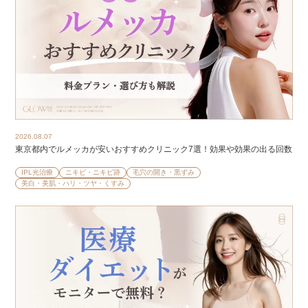
2026.08.07
東京都内でルメッカが安いおすすめクリニック7選！効果や効果の出る回数
IPL光治療
ニキビ・ニキビ跡
毛穴の開き・黒ずみ
美白・美肌・ハリ・ツヤ・くすみ