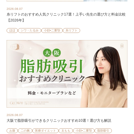
2026.08.07
糸リフトのおすすめ人気クリニック17選！上手い先生の選び方と料金比較
【2026年】
ほほ
シワ・たるみ
小顔•二重顎
糸リフト
2026.08.07
大阪で脂肪吸引ができるクリニックおすすめ10選！選び方も解説
お腹
二の腕
医療ダイエット
太もも
小顔•二重顎
脂肪吸引