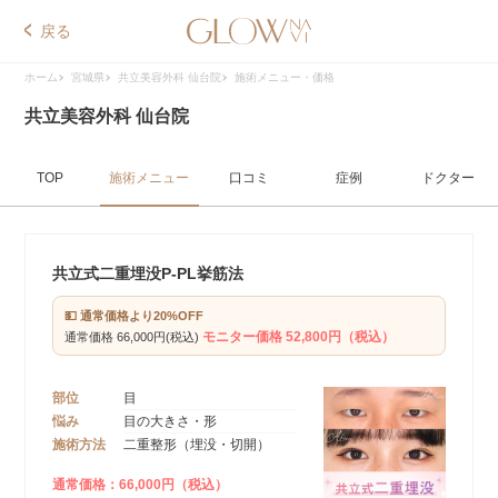
戻る
ホーム
宮城県
共立美容外科 仙台院
施術メニュー・価格
共立美容外科 仙台院
TOP
施術メニュー
口コミ
症例
ドクター
共立式二重埋没P-PL挙筋法
💵 通常価格より20%OFF
モニター価格 52,800円（税込）
通常価格 66,000円(税込)
部位
目
悩み
目の大きさ・形
施術方法
二重整形（埋没・切開）
通常価格：66,000円（税込）