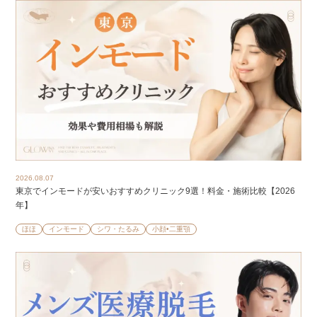
2026.08.07
東京でインモードが安いおすすめクリニック9選！料金・施術比較【2026
年】
ほほ
インモード
シワ・たるみ
小顔•二重顎