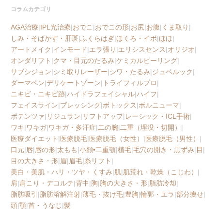
コラムカテゴリ
AGA治療
|
IPL光治療
|
おでこ
|
おでこの形
|
お尻
|
お腹
|
くま取り
|
しみ・そばかす・肝斑
|
ふくらはぎ
|
ほくろ・イボ
|
ほほ
|
アートメイク
|
インモード
|
エラ張り
|
エリシスセンス
|
オリジオ
|
オンダリフト
|
クマ・目元のたるみ
|
ケミカルピーリング
|
サブシジョン
|
シミ取りレーザー
|
シワ・たるみ
|
ジュベルック
|
ダーマペン
|
デリケートゾーン
|
トライフィルプロ
|
ニキビ・ニキビ跡
|
ハイドラフェイシャル
|
ハイフ
|
フェイスライン
|
ブレッシング
|
ボトックス
|
ボルニューマ
|
ポテンツァ
|
リジュラン
|
リフトアップ
|
レーシック・ICL手術
|
ワキ
|
ワキガ
|
ワキガ・多汗症
|
二の腕
|
二重（埋没・切開）
|
医療ダイエット
|
医療脱毛
|
医療脱毛（女性）
|
医療脱毛（男性）
|
口元
|
唇
|
唇の形
|
太もも
|
小顔•二重顎
|
植毛
|
毛穴の開き・黒ずみ
|
目
|
目の大きさ・形
|
眉
|
眉毛
|
糸リフト
|
美白・美肌・ハリ・ツヤ・くすみ
|
肌
|
肌荒れ・乾燥（こじわ）
|
肩
|
肩こり・デコルテ
|
背中
|
胸
|
胸の大きさ・形
|
脂肪冷却
|
脂肪吸引
|
脂肪溶解注射
|
薄毛・抜け毛
|
豊胸
|
輪郭・エラ
|
部分痩せ
|
頭
|
顎
|
首・うなじ
|
髪