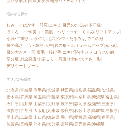
脂肪溶解注射
|
豊胸
|
男性器形成・ED
|
ワキガ
悩みから探す
しみ・そばかす・肝斑
|
ニキビ
|
目元のたるみ
|
多汗症
|
ほくろ・イボ
|
美白・美肌・ハリ・ツヤ・くすみ
|
リフトアップ
|
小顔•二重顎
|
エラ張り
|
毛穴
|
シワ・たるみ
|
おでこの形
|
鼻の高さ・形・鼻筋
|
人中
|
唇の形・ボリュームアップ
|
赤ら顔
|
目の大きさ・形
|
薄毛・抜け毛
|
ニキビ跡
|
小ジワ
|
ほうれい線
|
部分痩せ
|
全身痩せ
|
肩こり・肩痩せ
|
胸の大きさ・形
|
デリケートゾーン
エリアから探す
北海道
|
青森県
|
岩手県
|
宮城県
|
秋田県
|
山形県
|
福島県
|
茨城県
|
栃木県
|
群馬県
|
埼玉県
|
千葉県
|
東京都
|
神奈川県
|
新潟県
|
富山県
|
石川県
|
福井県
|
山梨県
|
長野県
|
岐阜県
|
静岡県
|
愛知県
|
三重県
|
滋賀県
|
京都府
|
大阪府
|
兵庫県
|
奈良県
|
和歌山県
|
鳥取県
|
島根県
|
岡山県
|
広島県
|
山口県
|
徳島県
|
香川県
|
愛媛県
|
高知県
|
福岡県
|
佐賀県
|
長崎県
|
熊本県
|
大分県
|
宮崎県
|
鹿児島県
|
沖縄県