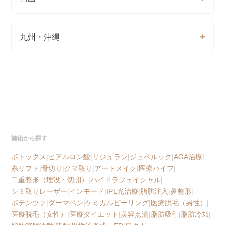
九州・沖縄
施術から探す
ボトックス
|
ヒアルロン酸
|
リジュラン
|
ジュベルック
|
AGA治療
|
糸リフト
|
骨切り
|
クマ取り
|
アートメイク
|
医療ハイフ
|
二重整形（埋没・切開）
|
ハイドラフェイシャル
|
シミ取りレーザー
|
インモード
|
IPL光治療
|
脂肪注入
|
鼻整形
|
ポテンツァ
|
ダーマペン
|
ケミカルピーリング
|
医療脱毛（男性）
|
医療脱毛（女性）
|
医療ダイエット
|
美容点滴
|
脂肪吸引
|
脂肪冷却
|