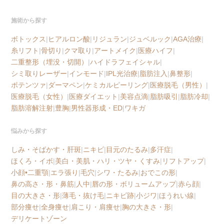
施術から探す
ボトックス
|
ヒアルロン酸
|
リジュラン
|
ジュベルック
|
AGA治療
|
糸リフト
|
骨切り
|
クマ取り
|
アートメイク
|
医療ハイフ
|
二重整形（埋没・切開）
|
ハイドラフェイシャル
|
シミ取りレーザー
|
インモード
|
IPL光治療
|
脂肪注入
|
鼻整形
|
ポテンツァ
|
ダーマペン
|
ケミカルピーリング
|
医療脱毛（男性）
|
医療脱毛（女性）
|
医療ダイエット
|
美容点滴
|
脂肪吸引
|
脂肪冷却
|
脂肪溶解注射
|
豊胸
|
男性器形成・ED
|
ワキガ
悩みから探す
しみ・そばかす・肝斑
|
ニキビ
|
目元のたるみ
|
多汗症
|
ほくろ・イボ
|
美白・美肌・ハリ・ツヤ・くすみ
|
リフトアップ
|
小顔•二重顎
|
エラ張り
|
毛穴
|
シワ・たるみ
|
おでこの形
|
鼻の高さ・形・鼻筋
|
人中
|
唇の形・ボリュームアップ
|
赤ら顔
|
目の大きさ・形
|
薄毛・抜け毛
|
ニキビ跡
|
小ジワ
|
ほうれい線
|
部分痩せ
|
全身痩せ
|
肩こり・肩痩せ
|
胸の大きさ・形
|
デリケートゾーン