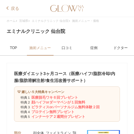
戻る
ホーム
宮城県
エミナルクリニック 仙台院
施術メニュー・価格
エミナルクリニック 仙台院
TOP
施術メニュー
口コミ
症例
ドクター
医療ダイエット3ヶ月コース（医療ハイフ/脂肪冷却/内
服/脂肪溶解注射/食生活改善サポート）
💡 嬉しい５大特典キャンペーン
医療脱毛ワキ６回プレゼント
特典１
顔ハイフorダーマペンが１回無料
特典２
ピラティスorパーソナルジム無料体験２回
特典３
プロテイン無料プレゼント
特典４
インナーケア２週間分プレゼント
特典５
部位
顔全体, フェイスライン, 顎