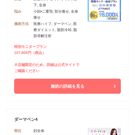
下, 全身
悩み
小顔•二重顎, 部分痩せ, 全身
痩せ
施術方法
医療ハイフ, ダーマペン, 医
療ダイエット, 脂肪冷却, 脂
肪溶解注射
特別モニタープラン
107,800円（税込）
※店舗限定のため、詳細は公式サイトで
ご確認ください
施術の詳細を見る
ダーマペン4
部位
顔全体