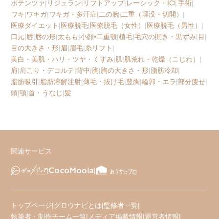
ポテンツァ
|
リジュラン
|
リフトアップ
|
レーシック・ICL手術
|
ワキ
|
ワキガ
|
ワキガ・多汗症
|
二の腕
|
二重（埋没・切開）
|
医療ダイエット
|
医療脱毛
|
医療脱毛（女性）
|
医療脱毛（男性）
|
口元
|
唇
|
唇の形
|
太もも
|
小顔•二重顎
|
植毛
|
毛穴の開き・黒ずみ
|
目
|
目の大きさ・形
|
眉
|
眉毛
|
糸リフト
|
美白・美肌・ハリ・ツヤ・くすみ
|
肌
|
肌荒れ・乾燥（こじわ）
|
肩
|
肩こり・デコルテ
|
背中
|
胸
|
胸の大きさ・形
|
脂肪冷却
|
脂肪吸引
|
脂肪溶解注射
|
薄毛・抜け毛
|
豊胸
|
輪郭・エラ
|
部分痩せ
|
頭
|
顎
|
首・うなじ
|
髪
関連サービス
トップページ
|
グロウナビとは
|
監修者一覧
|
執筆者・制作チーム一覧
|
メディア掲載情報
|
運営者情報
|