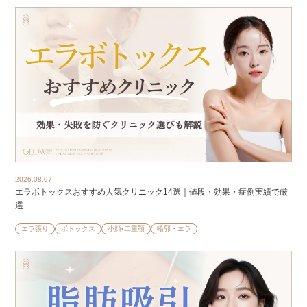
2026.08.07
エラボトックスおすすめ人気クリニック14選｜値段・効果・症例実績で厳
選
エラ張り
ボトックス
小顔•二重顎
輪郭・エラ