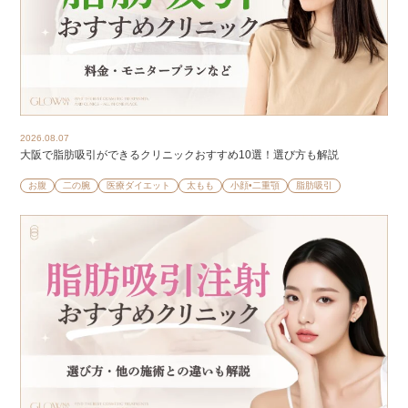
2026.08.07
大阪で脂肪吸引ができるクリニックおすすめ10選！選び方も解説
お腹
二の腕
医療ダイエット
太もも
小顔•二重顎
脂肪吸引