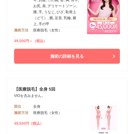
キ, お腹, 二の腕, 首, 胸, 背中,
お尻, 肩, デリケートゾーン,
腰, 手, うなじ, ひざ, 恥骨上
（どて）, 腕, 足首, 乳輪, 膝
上, 手の甲
施術方法
医療脱毛（女性）
49,500円～（税込）
施術の詳細を見る
【医療脱毛】全身 5回
VIOを含みません。
部位
全身
施術方法
医療脱毛（女性）
49,500円（税込）