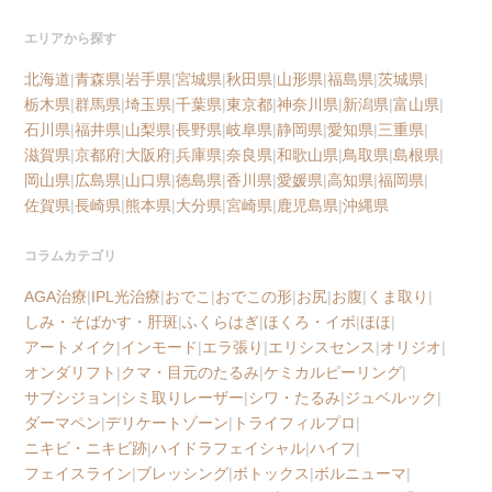
エリアから探す
北海道
|
青森県
|
岩手県
|
宮城県
|
秋田県
|
山形県
|
福島県
|
茨城県
|
栃木県
|
群馬県
|
埼玉県
|
千葉県
|
東京都
|
神奈川県
|
新潟県
|
富山県
|
石川県
|
福井県
|
山梨県
|
長野県
|
岐阜県
|
静岡県
|
愛知県
|
三重県
|
滋賀県
|
京都府
|
大阪府
|
兵庫県
|
奈良県
|
和歌山県
|
鳥取県
|
島根県
|
岡山県
|
広島県
|
山口県
|
徳島県
|
香川県
|
愛媛県
|
高知県
|
福岡県
|
佐賀県
|
長崎県
|
熊本県
|
大分県
|
宮崎県
|
鹿児島県
|
沖縄県
コラムカテゴリ
AGA治療
|
IPL光治療
|
おでこ
|
おでこの形
|
お尻
|
お腹
|
くま取り
|
しみ・そばかす・肝斑
|
ふくらはぎ
|
ほくろ・イボ
|
ほほ
|
アートメイク
|
インモード
|
エラ張り
|
エリシスセンス
|
オリジオ
|
オンダリフト
|
クマ・目元のたるみ
|
ケミカルピーリング
|
サブシジョン
|
シミ取りレーザー
|
シワ・たるみ
|
ジュベルック
|
ダーマペン
|
デリケートゾーン
|
トライフィルプロ
|
ニキビ・ニキビ跡
|
ハイドラフェイシャル
|
ハイフ
|
フェイスライン
|
ブレッシング
|
ボトックス
|
ボルニューマ
|