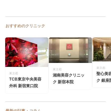
おすすめのクリニック
東京都
東京都
聖心美
東京都
湘南美容クリニッ
TCB東京中央美容
ク 銀座
ク 新宿本院
外科 新宿東口院
最新の記事・コラム