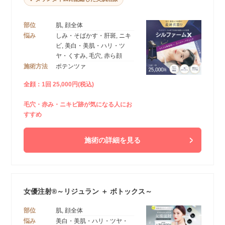
部位
肌, 顔全体
悩み
しみ・そばかす・肝斑, ニキ
ビ, 美白・美肌・ハリ・ツ
ヤ・くすみ, 毛穴, 赤ら顔
施術方法
ポテンツァ
全顔：1回 25,000円(税込)
毛穴・赤み・ニキビ跡が気になる人にお
すすめ
施術の詳細を見る
女優注射®～リジュラン ＋ ボトックス～
部位
肌, 顔全体
悩み
美白・美肌・ハリ・ツヤ・