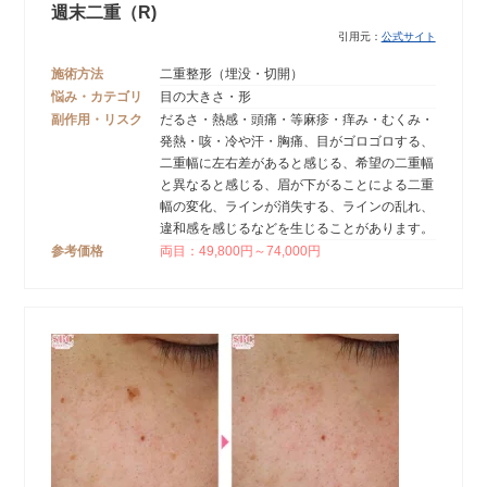
週末二重（R)
引用元：
公式サイト
施術方法
二重整形（埋没・切開）
悩み・カテゴリ
目の大きさ・形
副作用・リスク
だるさ・熱感・頭痛・等麻疹・痒み・むくみ・
発熱・咳・冷や汗・胸痛、目がゴロゴロする、
二重幅に左右差があると感じる、希望の二重幅
と異なると感じる、眉が下がることによる二重
幅の変化、ラインが消失する、ラインの乱れ、
違和感を感じるなどを生じることがあります。
参考価格
両目：49,800円～74,000円