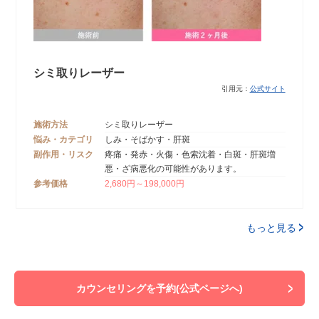
シミ取りレーザー
引用元：
公式サイト
施術方法
シミ取りレーザー
悩み・カテゴリ
しみ・そばかす・肝斑
副作用・リスク
疼痛・発赤・火傷・色索沈着・白斑・肝斑増
悪・ざ病悪化の可能性があります。
参考価格
2,680円～198,000円
もっと見る
カウンセリングを予約(公式ページへ)