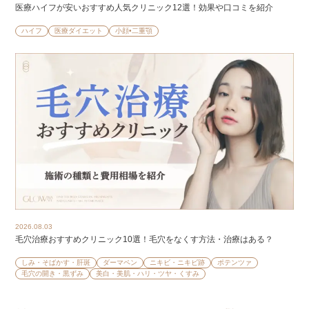
医療ハイフが安いおすすめ人気クリニック12選！効果や口コミを紹介
ハイフ
医療ダイエット
小顔•二重顎
2026.08.03
毛穴治療おすすめクリニック10選！毛穴をなくす方法・治療はある？
しみ・そばかす・肝斑
ダーマペン
ニキビ・ニキビ跡
ポテンツァ
毛穴の開き・黒ずみ
美白・美肌・ハリ・ツヤ・くすみ