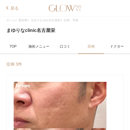
戻る
ホーム
愛知県
まゆりなclinic名古屋栄
症例・写真
まゆりなclinic名古屋栄
TOP
施術メニュー
口コミ
症例
ドクター
症例 3件