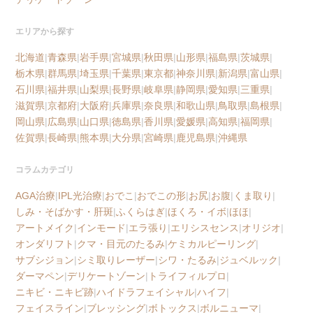
エリアから探す
北海道
|
青森県
|
岩手県
|
宮城県
|
秋田県
|
山形県
|
福島県
|
茨城県
|
栃木県
|
群馬県
|
埼玉県
|
千葉県
|
東京都
|
神奈川県
|
新潟県
|
富山県
|
石川県
|
福井県
|
山梨県
|
長野県
|
岐阜県
|
静岡県
|
愛知県
|
三重県
|
滋賀県
|
京都府
|
大阪府
|
兵庫県
|
奈良県
|
和歌山県
|
鳥取県
|
島根県
|
岡山県
|
広島県
|
山口県
|
徳島県
|
香川県
|
愛媛県
|
高知県
|
福岡県
|
佐賀県
|
長崎県
|
熊本県
|
大分県
|
宮崎県
|
鹿児島県
|
沖縄県
コラムカテゴリ
AGA治療
|
IPL光治療
|
おでこ
|
おでこの形
|
お尻
|
お腹
|
くま取り
|
しみ・そばかす・肝斑
|
ふくらはぎ
|
ほくろ・イボ
|
ほほ
|
アートメイク
|
インモード
|
エラ張り
|
エリシスセンス
|
オリジオ
|
オンダリフト
|
クマ・目元のたるみ
|
ケミカルピーリング
|
サブシジョン
|
シミ取りレーザー
|
シワ・たるみ
|
ジュベルック
|
ダーマペン
|
デリケートゾーン
|
トライフィルプロ
|
ニキビ・ニキビ跡
|
ハイドラフェイシャル
|
ハイフ
|
フェイスライン
|
ブレッシング
|
ボトックス
|
ボルニューマ
|