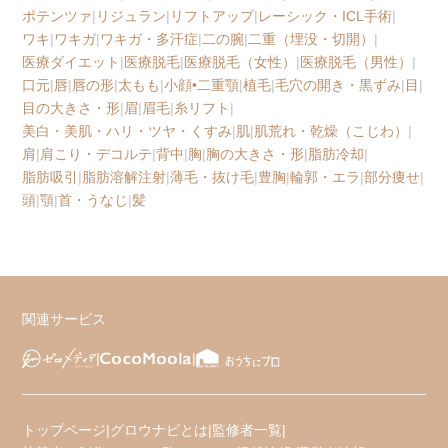
ポテンツァ
|
リジュラン
|
リフトアップ
|
レーシック・ICL手術
|
ワキ
|
ワキガ
|
ワキガ・多汗症
|
二の腕
|
二重（埋没・切開）
|
医療ダイエット
|
医療脱毛
|
医療脱毛（女性）
|
医療脱毛（男性）
|
口元
|
唇
|
唇の形
|
太もも
|
小顔•二重顎
|
植毛
|
毛穴の開き・黒ずみ
|
目
|
目の大きさ・形
|
眉
|
眉毛
|
糸リフト
|
美白・美肌・ハリ・ツヤ・くすみ
|
肌
|
肌荒れ・乾燥（こじわ）
|
肩
|
肩こり・デコルテ
|
背中
|
胸
|
胸の大きさ・形
|
脂肪冷却
|
脂肪吸引
|
脂肪溶解注射
|
薄毛・抜け毛
|
豊胸
|
輪郭・エラ
|
部分痩せ
|
頭
|
顎
|
首・うなじ
|
髪
関連サービス
トップページ
|
グロウナビとは
|
監修者一覧
|