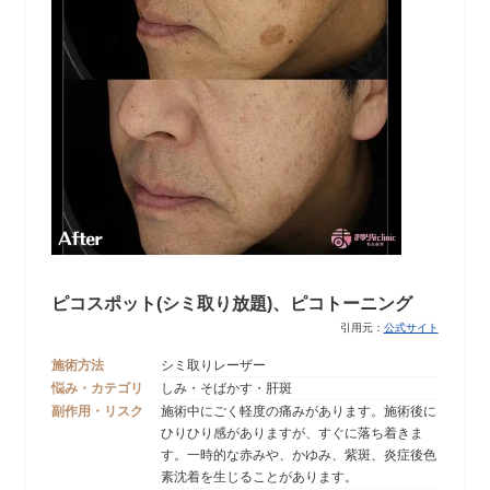
ピコスポット(シミ取り放題)、ピコトーニング
引用元：
公式サイト
施術方法
シミ取りレーザー
悩み・カテゴリ
しみ・そばかす・肝斑
副作用・リスク
施術中にごく軽度の痛みがあります。施術後に
ひりひり感がありますが、すぐに落ち着きま
す。一時的な赤みや、かゆみ、紫斑、炎症後色
素沈着を生じることがあります。