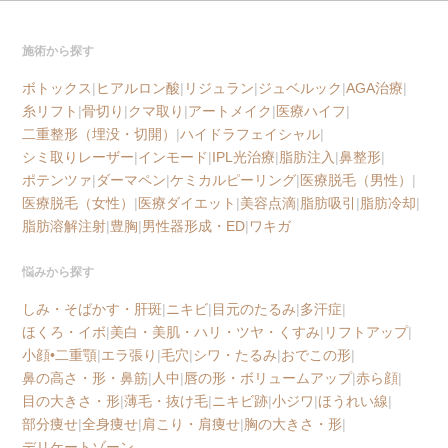
施術から探す
ボトックス
|
ヒアルロン酸
|
リジュラン
|
ジュベルック
|
AGA治療
|
糸リフト
|
骨切り
|
クマ取り
|
アートメイク
|
医療ハイフ
|
二重整形（埋没・切開）
|
ハイドラフェイシャル
|
シミ取りレーザー
|
インモード
|
IPL光治療
|
脂肪注入
|
鼻整形
|
ポテンツァ
|
ダーマペン
|
ケミカルピーリング
|
医療脱毛（男性）
|
医療脱毛（女性）
|
医療ダイエット
|
美容点滴
|
脂肪吸引
|
脂肪冷却
|
脂肪溶解注射
|
豊胸
|
男性器形成・ED
|
ワキガ
悩みから探す
しみ・そばかす・肝斑
|
ニキビ
|
目元のたるみ
|
多汗症
|
ほくろ・イボ
|
美白・美肌・ハリ・ツヤ・くすみ
|
リフトアップ
|
小顔•二重顎
|
エラ張り
|
毛穴
|
シワ・たるみ
|
おでこの形
|
鼻の高さ・形・鼻筋
|
人中
|
唇の形・ボリュームアップ
|
赤ら顔
|
目の大きさ・形
|
薄毛・抜け毛
|
ニキビ跡
|
小ジワ
|
ほうれい線
|
部分痩せ
|
全身痩せ
|
肩こり・肩痩せ
|
胸の大きさ・形
|
デリケートゾーン