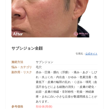
サブシジョン全顔
引用元：
公式サイト
施術方法
サブシジョン
悩み・カテゴリ
毛穴
副作用・リスク
赤み・圧痛・腫れ（浮腫）・痛み・あざ・しび
れ・水ぶくれ・内出血・かゆみ・色素沈着・色
素低下・皮膚の輪郭の乱れ・くぼみ・壊死（血
流不全などによる細胞の消失）・皮膚の硬化・
結節・皮膚の弛緩・非対称性・乾燥・神経麻
痺・まれに白い小さな丘疹が数週間残ることが
あります。
参考価格
頬全体(両側)