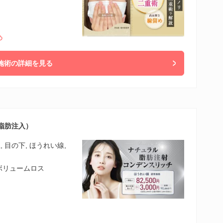
め
施術の詳細を見る
脂肪注入）
上, 目の下, ほうれい線,
,ボリュームロス