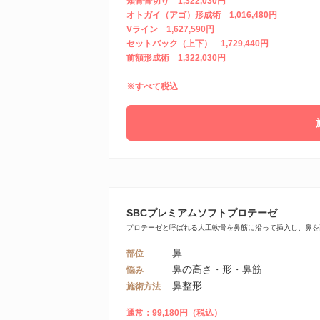
頬骨骨切り 1,322,030円
オトガイ（アゴ）形成術 1,016,480円
Vライン 1,627,590円
セットバック（上下） 1,729,440円
前額形成術 1,322,030円
※すべて税込
SBCプレミアムソフトプロテーゼ
プロテーゼと呼ばれる人工軟骨を鼻筋に沿って挿入し、鼻を
鼻
部位
鼻の高さ・形・鼻筋
悩み
鼻整形
施術方法
通常：99,180円（税込）