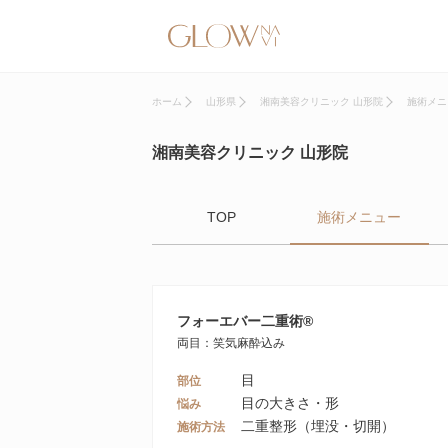
ホーム
山形県
湘南美容クリニック 山形院
施術メニ
湘南美容クリニック 山形院
TOP
施術メニュー
フォーエバー二重術®️
両目：笑気麻酔込み
目
部位
目の大きさ・形
悩み
二重整形（埋没・切開）
施術方法