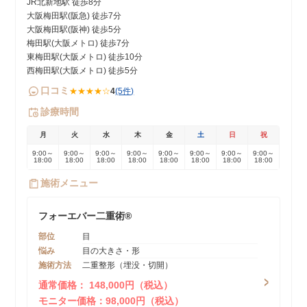
JR北新地駅 徒歩8分
大阪梅田駅(阪急) 徒歩7分
大阪梅田駅(阪神) 徒歩5分
梅田駅(大阪メトロ) 徒歩7分
東梅田駅(大阪メトロ) 徒歩10分
西梅田駅(大阪メトロ) 徒歩5分
口コミ
★★★★☆
4
(5件)
診療時間
月
火
水
木
金
土
日
祝
9:00～
9:00～
9:00～
9:00～
9:00～
9:00～
9:00～
9:00～
18:00
18:00
18:00
18:00
18:00
18:00
18:00
18:00
施術メニュー
フォーエバー二重術®️
部位
目
悩み
目の大きさ・形
施術方法
二重整形（埋没・切開）
通常価格： 148,000円（税込）
モニター価格：98,000円（税込）