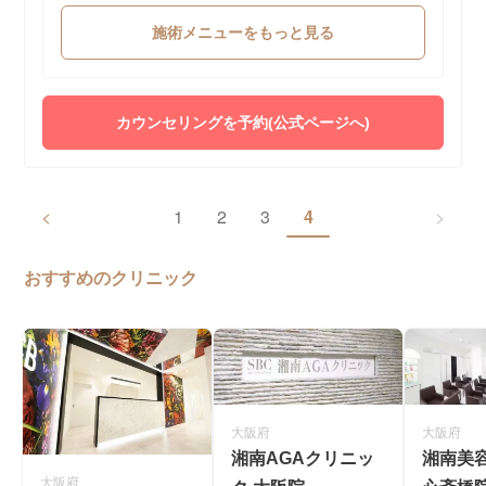
施術メニューをもっと見る
カウンセリングを予約(公式ページへ)
<
1
2
3
4
>
おすすめのクリニック
大阪府
大阪府
湘南AGAクリニッ
湘南美容
大阪府