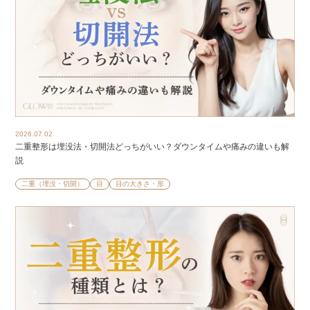
2026.07.02
二重整形は埋没法・切開法どっちがいい？ダウンタイムや痛みの違いも解
説
二重（埋没・切開）
目
目の大きさ・形