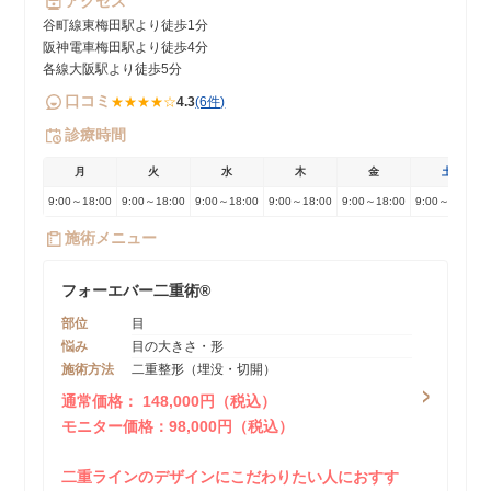
アクセス
谷町線東梅田駅より徒歩1分
阪神電車梅田駅より徒歩4分
各線大阪駅より徒歩5分
口コミ
★★★★☆
4.3
(6件)
診療時間
月
火
水
木
金
土
9:00～18:00
9:00～18:00
9:00～18:00
9:00～18:00
9:00～18:00
9:00～18:00
施術メニュー
フォーエバー二重術®️
部位
目
悩み
目の大きさ・形
施術方法
二重整形（埋没・切開）
通常価格： 148,000円（税込）
モニター価格：98,000円（税込）
二重ラインのデザインにこだわりたい人におすす