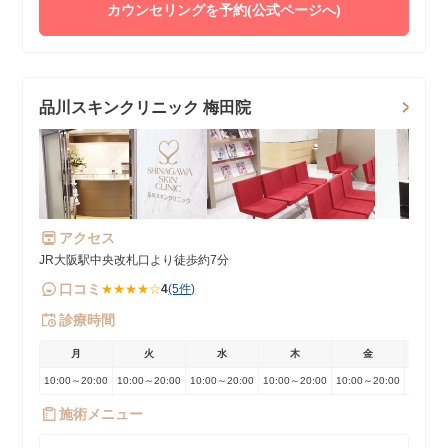
カウンセリングを予約(公式ページへ)
品川スキンクリニック 梅田院
アクセス
JR大阪駅中央改札口より徒歩約7分
口コミ
★★★★☆
4
(5件)
診療時間
月
火
水
木
金
土
10:00～20:00
10:00～20:00
10:00～20:00
10:00～20:00
10:00～20:00
10:00～
施術メニュー