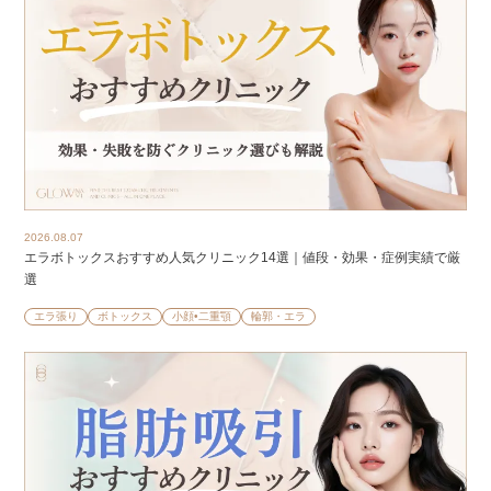
2026.08.07
エラボトックスおすすめ人気クリニック14選｜値段・効果・症例実績で厳
選
エラ張り
ボトックス
小顔•二重顎
輪郭・エラ