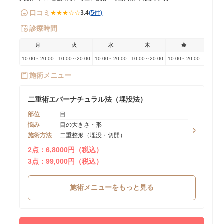
口コミ
★★★☆☆
3.4
(5件)
診療時間
月
火
水
木
金
土
10:00～20:00
10:00～20:00
10:00～20:00
10:00～20:00
10:00～20:00
10:00～
施術メニュー
二重術エバーナチュラル法（埋没法）
部位
目
悩み
目の大きさ・形
施術方法
二重整形（埋没・切開）
2点：6,8000円（税込）
3点：99,000円（税込）
施術メニューをもっと見る