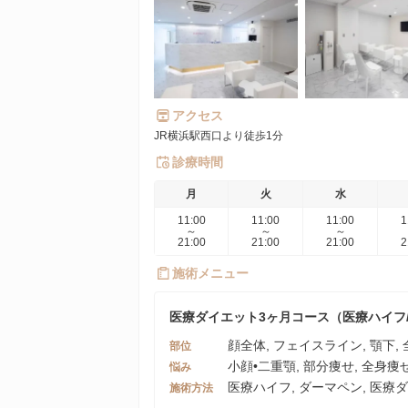
アクセス
JR横浜駅西口より徒歩1分
診療時間
月
火
水
11:00
11:00
11:00
1
～
～
～
21:00
21:00
21:00
2
施術メニュー
医療ダイエット3ヶ月コース（医療ハイフ/
顔全体, フェイスライン, 顎下, 
部位
小顔•二重顎, 部分痩せ, 全身痩
悩み
医療ハイフ, ダーマペン, 医療
施術方法