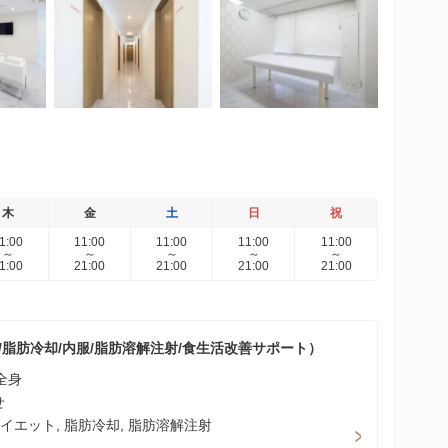
木
金
土
日
祝
1:00
11:00
11:00
11:00
11:00
～
～
～
～
～
1:00
21:00
21:00
21:00
21:00
脂肪冷却/内服/脂肪溶解注射/食生活改善サポート）
全身
せ
ダイエット, 脂肪冷却, 脂肪溶解注射