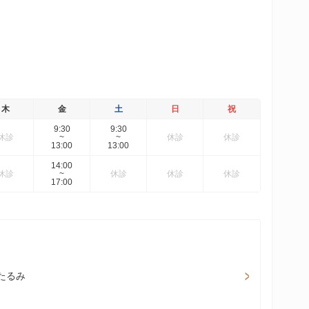
木
金
土
日
祝
9:30
9:30
休診
~
~
休診
休診
13:00
13:00
14:00
休診
~
休診
休診
休診
17:00
・たるみ