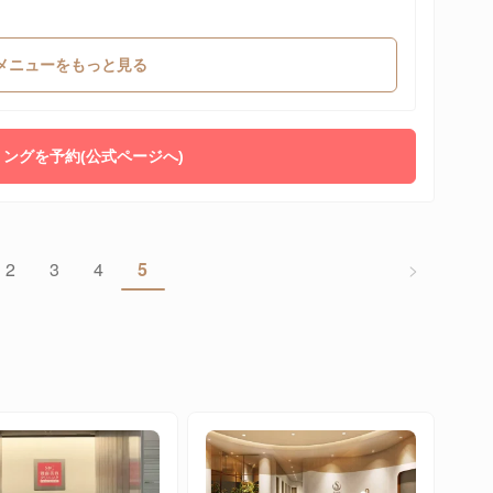
メニューをもっと見る
ングを予約(公式ページへ)
2
3
4
5
>