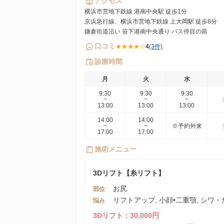
アクセス
横浜市営地下鉄線 港南中央駅 徒歩1分
京浜急行線、横浜市営地下鉄線 上大岡駅 徒歩8分
鎌倉街道沿い 笹下港南中央通り バス停目の前
口コミ
★★★★☆
4
(3件)
診療時間
月
火
水
9:30
9:30
9:30
~
~
~
13:00
13:00
13:00
14:00
14:00
~
~
※予約外来
17:00
17:00
施術メニュー
3Dリフト【糸リフト】
お尻
部位
リフトアップ, 小顔•二重顎, シワ
悩み
3Dリフト：30,000円