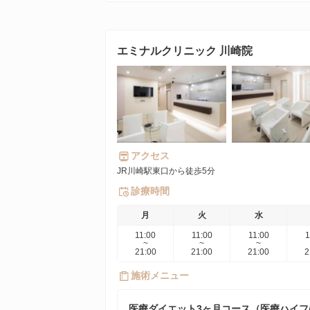
エミナルクリニック 川崎院
アクセス
JR川崎駅東口から徒歩5分
診療時間
月
火
水
11:00
11:00
11:00
1
~
~
~
21:00
21:00
21:00
2
施術メニュー
医療ダイエット3ヶ月コース（医療ハイフ/