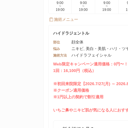
9:00
9:00
9:00
~
~
~
19:00
19:00
19:00
1
施術メニュー
ハイドラジェントル
顔全体
部位
ニキビ, 美白・美肌・ハリ・ツヤ
悩み
ハイドラフェイシャル
施術方法
Web限定キャンペーン適用価格：0円〜
1回：16,100円（税込）
※初回来院限定【2026.7/27(月) ～ 2026.8
※クーポン適用価格
※1円以上の契約で割引適用
いちご鼻やニキビ肌が気になる人におす