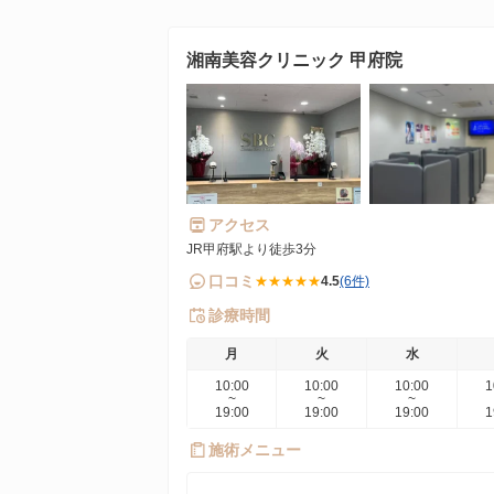
湘南美容クリニック 甲府院
アクセス
JR甲府駅より徒歩3分
口コミ
★★★★★
4.5
(6件)
診療時間
月
火
水
10:00
10:00
10:00
1
~
~
~
19:00
19:00
19:00
1
施術メニュー