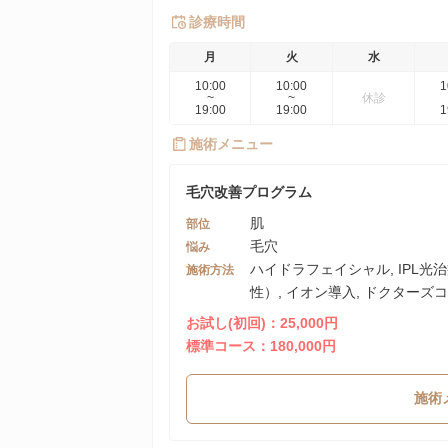
診療時間
月
火
水
10:00
10:00
1
~
~
休診
19:00
19:00
1
施術メニュー
毛穴改善プログラム
肌
部位
毛穴
悩み
ハイドラフェイシャル, IPL光
施術方法
性）, イオン導入, ドクターズ
お試し(初回)：25,000円
標準コース：180,000円
施術