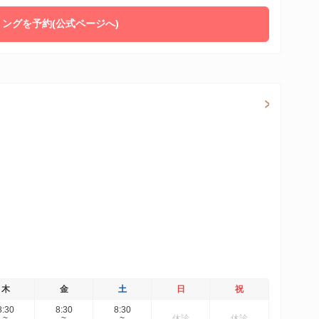
ングを予約(公式ページへ)
木
金
土
日
祝
8:30
8:30
8:30
~
~
~
休診
休診