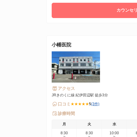
カウンセリ
小幡医院
アクセス
JRきのくに線 紀伊田辺駅 徒歩3分
口コミ
★★★★★
5
(3件)
診療時間
月
火
水
8:30
8:30
10:00
~
~
~