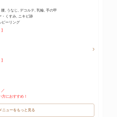
中, 腰, うなじ, デコルテ, 乳輪, 手の甲
ヤ・くすみ, ニキビ跡
ルピーリング
）】
）】
！／
たい方におすすめ！
メニューをもっと見る