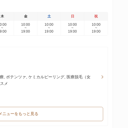
木
金
土
日
祝
0:00
10:00
10:00
10:00
10:00
~
~
~
~
~
9:00
19:00
19:00
19:00
19:00
治療, ポテンツァ, ケミカルピーリング, 医療脱毛（女
コスメ
メニューをもっと見る