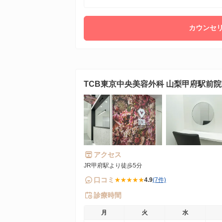
カウンセリ
TCB東京中央美容外科 山梨甲府駅前院
アクセス
JR甲府駅より徒歩5分
口コミ
★★★★★
4.9
(7件)
診療時間
月
火
水