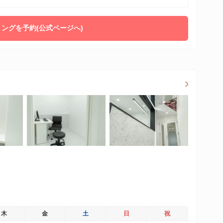
ングを予約(公式ページへ)
木
金
土
日
祝