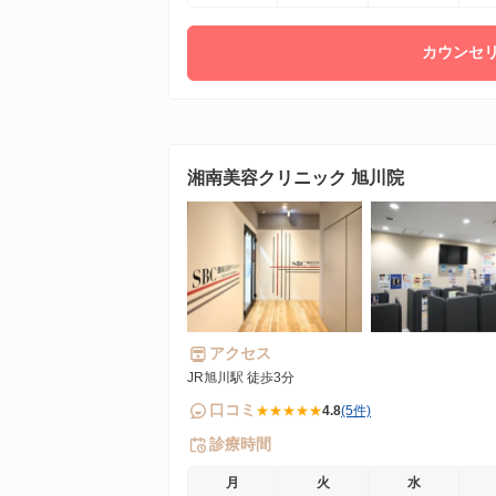
カウンセリ
湘南美容クリニック 旭川院
アクセス
JR旭川駅 徒歩3分
口コミ
★★★★★
4.8
(5件)
診療時間
月
火
水