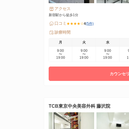
アクセス
新宿駅から徒歩1分
口コミ
★★★★☆
4
(5件)
診療時間
月
火
水
9:00
9:00
9:00
〜
〜
〜
19:00
19:00
19:00
1
カウンセリ
TCB東京中央美容外科 藤沢院