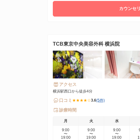
カウンセリ
TCB東京中央美容外科 横浜院
アクセス
横浜駅西口から徒歩4分
口コミ
★★★★☆
3.6
(5件)
診療時間
月
火
水
9:00
9:00
9:00
〜
〜
〜
19:00
19:00
19:00
1