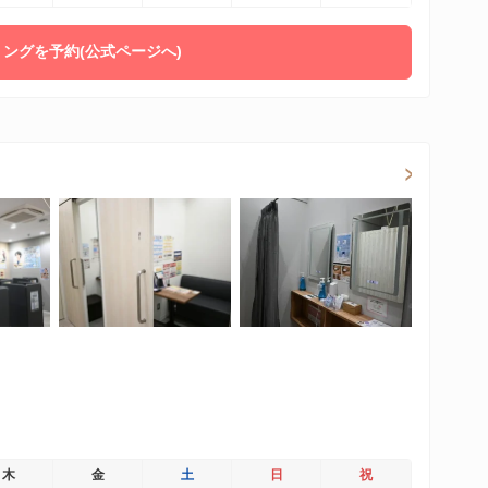
ングを予約(公式ページへ)
木
金
土
日
祝