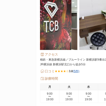
アクセス
相鉄・東急新横浜線／ブルーライン 新横浜駅9番出
JR横浜線 新横浜駅北口から徒歩5分
口コミ
★★★★☆
3.8
(5件)
診療時間
月
火
水
9:00
9:00
9:00
〜
〜
〜
19:00
19:00
19:00
1