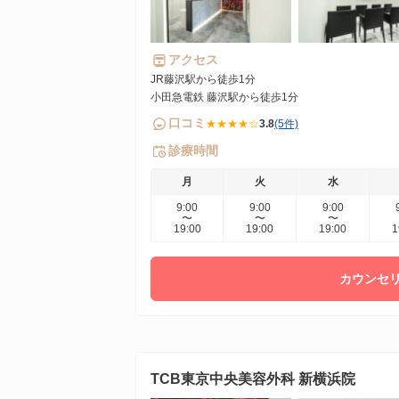
アクセス
JR藤沢駅から徒歩1分
小田急電鉄 藤沢駅から徒歩1分
口コミ
★★★★☆
3.8
(5件)
診療時間
月
火
水
9:00
9:00
9:00
〜
〜
〜
19:00
19:00
19:00
1
カウンセリ
TCB東京中央美容外科 新横浜院