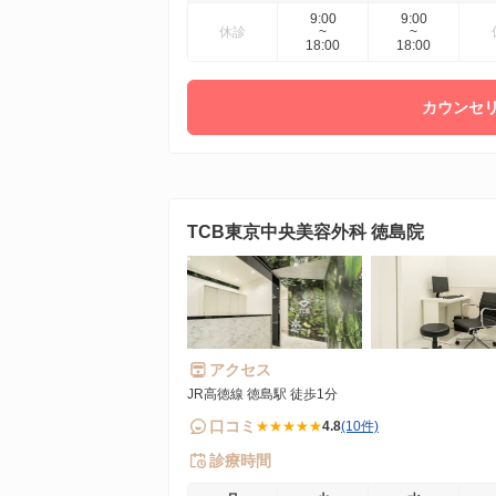
9:00
9:00
休診
~
~
18:00
18:00
カウンセリ
TCB東京中央美容外科 徳島院
アクセス
JR高徳線 徳島駅 徒歩1分
口コミ
★★★★★
4.8
(10件)
診療時間