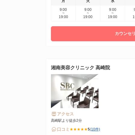
月
火
水
9:00
9:00
9:00
~
~
~
19:00
19:00
19:00
1
カウンセリ
湘南美容クリニック 高崎院
アクセス
高崎駅より徒歩2分
口コミ
★★★★★
5
(10件)