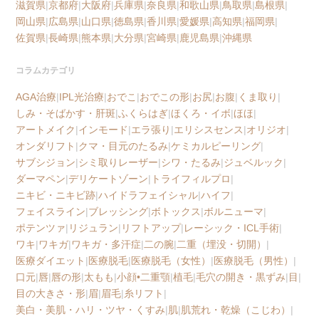
滋賀県
|
京都府
|
大阪府
|
兵庫県
|
奈良県
|
和歌山県
|
鳥取県
|
島根県
|
岡山県
|
広島県
|
山口県
|
徳島県
|
香川県
|
愛媛県
|
高知県
|
福岡県
|
佐賀県
|
長崎県
|
熊本県
|
大分県
|
宮崎県
|
鹿児島県
|
沖縄県
コラムカテゴリ
AGA治療
|
IPL光治療
|
おでこ
|
おでこの形
|
お尻
|
お腹
|
くま取り
|
しみ・そばかす・肝斑
|
ふくらはぎ
|
ほくろ・イボ
|
ほほ
|
アートメイク
|
インモード
|
エラ張り
|
エリシスセンス
|
オリジオ
|
オンダリフト
|
クマ・目元のたるみ
|
ケミカルピーリング
|
サブシジョン
|
シミ取りレーザー
|
シワ・たるみ
|
ジュベルック
|
ダーマペン
|
デリケートゾーン
|
トライフィルプロ
|
ニキビ・ニキビ跡
|
ハイドラフェイシャル
|
ハイフ
|
フェイスライン
|
ブレッシング
|
ボトックス
|
ボルニューマ
|
ポテンツァ
|
リジュラン
|
リフトアップ
|
レーシック・ICL手術
|
ワキ
|
ワキガ
|
ワキガ・多汗症
|
二の腕
|
二重（埋没・切開）
|
医療ダイエット
|
医療脱毛
|
医療脱毛（女性）
|
医療脱毛（男性）
|
口元
|
唇
|
唇の形
|
太もも
|
小顔•二重顎
|
植毛
|
毛穴の開き・黒ずみ
|
目
|
目の大きさ・形
|
眉
|
眉毛
|
糸リフト
|
美白・美肌・ハリ・ツヤ・くすみ
|
肌
|
肌荒れ・乾燥（こじわ）
|