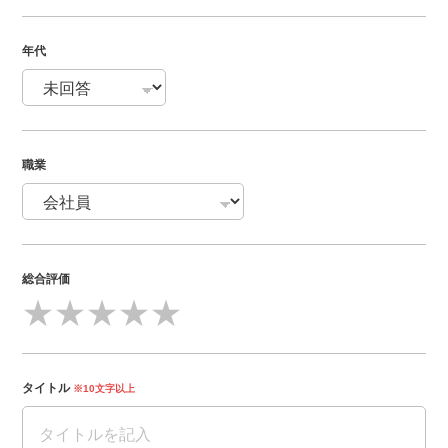
年代
職業
総合評価
★
★
★
★
★
タイトル
※10文字以上