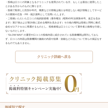
・投稿は口コミの対象となるクリニックを使用されている方、もしくは過去に使用したこ
とがある方からのものに限ります。
・投稿で取得した性別や年代、職業などの情報は個人を特定しない統計情報としてサービ
スの開発や広告・PR・統計資料として活用いたします。
・ご投稿いただいた口コミの知的財産権（著作権法（昭和45年法律第48号、改正を含み
ます）第27条および第28条に定める権利を含みます）その他の権利は投稿と同時に株式
会社ゼロアクセルに帰属するものとし、投稿者様は口コミについて著作者人格権を行使し
ないものとします。
・”GLOW NAVI” の運営や口コミの投稿内容に紹介されている医療機関は関与しておら
ず、口コミの内容は医療機関の施術の内容や効果・効能などの点について何らの保証をす
るものでもありません。
クリニック詳細へ戻る
地域別で探す