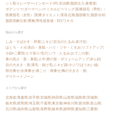
シミ取りレーザー
|
インモード
|
IPL光治療
|
脂肪注入
|
鼻整形
|
ポテンツァ
|
ダーマペン
|
ケミカルピーリング
|
医療脱毛（男性）
|
医療脱毛（女性）
|
医療ダイエット
|
美容点滴
|
脂肪吸引
|
脂肪冷却
|
脂肪溶解注射
|
豊胸
|
男性器形成・ED
|
ワキガ
悩みから探す
しみ・そばかす・肝斑
|
ニキビ
|
目元のたるみ
|
多汗症
|
ほくろ・イボ
|
美白・美肌・ハリ・ツヤ・くすみ
|
リフトアップ
|
小顔•二重顎
|
エラ張り
|
毛穴
|
シワ・たるみ
|
おでこの形
|
鼻の高さ・形・鼻筋
|
人中
|
唇の形・ボリュームアップ
|
赤ら顔
|
目の大きさ・形
|
薄毛・抜け毛
|
ニキビ跡
|
小ジワ
|
ほうれい線
|
部分痩せ
|
全身痩せ
|
肩こり・肩痩せ
|
胸の大きさ・形
|
デリケートゾーン
エリアから探す
北海道
|
青森県
|
岩手県
|
宮城県
|
秋田県
|
山形県
|
福島県
|
茨城県
|
栃木県
|
群馬県
|
埼玉県
|
千葉県
|
東京都
|
神奈川県
|
新潟県
|
富山県
|
石川県
|
福井県
|
山梨県
|
長野県
|
岐阜県
|
静岡県
|
愛知県
|
三重県
|