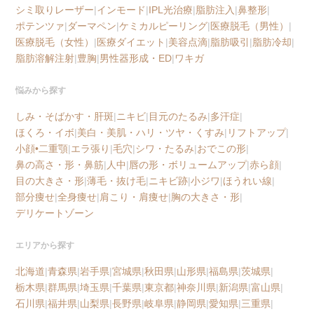
シミ取りレーザー
|
インモード
|
IPL光治療
|
脂肪注入
|
鼻整形
|
ポテンツァ
|
ダーマペン
|
ケミカルピーリング
|
医療脱毛（男性）
|
医療脱毛（女性）
|
医療ダイエット
|
美容点滴
|
脂肪吸引
|
脂肪冷却
|
脂肪溶解注射
|
豊胸
|
男性器形成・ED
|
ワキガ
悩みから探す
しみ・そばかす・肝斑
|
ニキビ
|
目元のたるみ
|
多汗症
|
ほくろ・イボ
|
美白・美肌・ハリ・ツヤ・くすみ
|
リフトアップ
|
小顔•二重顎
|
エラ張り
|
毛穴
|
シワ・たるみ
|
おでこの形
|
鼻の高さ・形・鼻筋
|
人中
|
唇の形・ボリュームアップ
|
赤ら顔
|
目の大きさ・形
|
薄毛・抜け毛
|
ニキビ跡
|
小ジワ
|
ほうれい線
|
部分痩せ
|
全身痩せ
|
肩こり・肩痩せ
|
胸の大きさ・形
|
デリケートゾーン
エリアから探す
北海道
|
青森県
|
岩手県
|
宮城県
|
秋田県
|
山形県
|
福島県
|
茨城県
|
栃木県
|
群馬県
|
埼玉県
|
千葉県
|
東京都
|
神奈川県
|
新潟県
|
富山県
|
石川県
|
福井県
|
山梨県
|
長野県
|
岐阜県
|
静岡県
|
愛知県
|
三重県
|