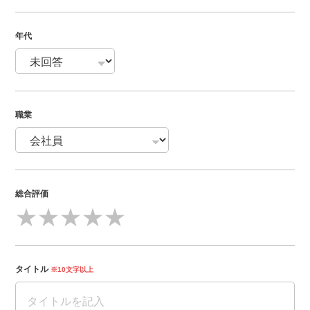
年代
職業
総合評価
★
★
★
★
★
タイトル
※10文字以上