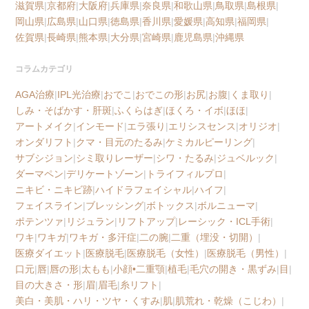
滋賀県
|
京都府
|
大阪府
|
兵庫県
|
奈良県
|
和歌山県
|
鳥取県
|
島根県
|
岡山県
|
広島県
|
山口県
|
徳島県
|
香川県
|
愛媛県
|
高知県
|
福岡県
|
佐賀県
|
長崎県
|
熊本県
|
大分県
|
宮崎県
|
鹿児島県
|
沖縄県
コラムカテゴリ
AGA治療
|
IPL光治療
|
おでこ
|
おでこの形
|
お尻
|
お腹
|
くま取り
|
しみ・そばかす・肝斑
|
ふくらはぎ
|
ほくろ・イボ
|
ほほ
|
アートメイク
|
インモード
|
エラ張り
|
エリシスセンス
|
オリジオ
|
オンダリフト
|
クマ・目元のたるみ
|
ケミカルピーリング
|
サブシジョン
|
シミ取りレーザー
|
シワ・たるみ
|
ジュベルック
|
ダーマペン
|
デリケートゾーン
|
トライフィルプロ
|
ニキビ・ニキビ跡
|
ハイドラフェイシャル
|
ハイフ
|
フェイスライン
|
ブレッシング
|
ボトックス
|
ボルニューマ
|
ポテンツァ
|
リジュラン
|
リフトアップ
|
レーシック・ICL手術
|
ワキ
|
ワキガ
|
ワキガ・多汗症
|
二の腕
|
二重（埋没・切開）
|
医療ダイエット
|
医療脱毛
|
医療脱毛（女性）
|
医療脱毛（男性）
|
口元
|
唇
|
唇の形
|
太もも
|
小顔•二重顎
|
植毛
|
毛穴の開き・黒ずみ
|
目
|
目の大きさ・形
|
眉
|
眉毛
|
糸リフト
|
美白・美肌・ハリ・ツヤ・くすみ
|
肌
|
肌荒れ・乾燥（こじわ）
|