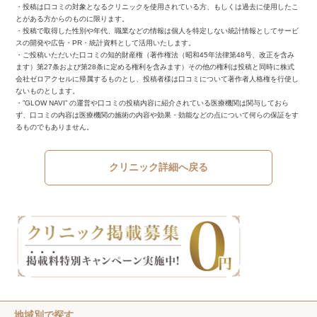
・投稿は口コミの対象となるクリニックを使用されている方、もしくは過去に使用したこ
とがある方からのものに限ります。
・投稿で取得した性別や年代、職業などの情報は個人を特定しない統計情報としてサービ
スの開発や広告・PR・統計資料として活用いたします。
・ご投稿いただいた口コミの知的財産権（著作権法（昭和45年法律第48号、改正を含み
ます）第27条および第28条に定める権利を含みます）その他の権利は投稿と同時に株式
会社ゼロアクセルに帰属するものとし、投稿者様は口コミについて著作者人格権を行使し
ないものとします。
・”GLOW NAVI” の運営や口コミの投稿内容に紹介されている医療機関は関与しておら
ず、口コミの内容は医療機関の施術の内容や効果・効能などの点について何らの保証をす
るものでもありません。
クリニック詳細へ戻る
地域別で探す