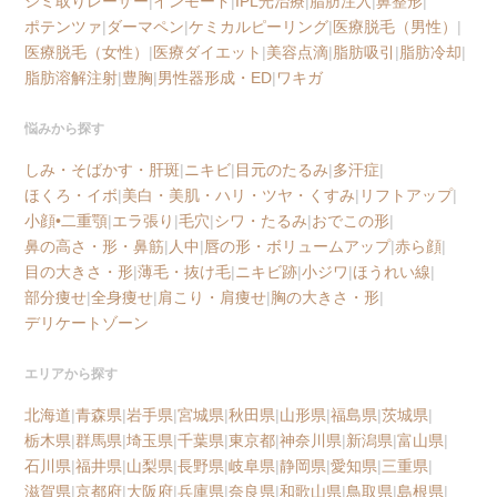
シミ取りレーザー
|
インモード
|
IPL光治療
|
脂肪注入
|
鼻整形
|
ポテンツァ
|
ダーマペン
|
ケミカルピーリング
|
医療脱毛（男性）
|
医療脱毛（女性）
|
医療ダイエット
|
美容点滴
|
脂肪吸引
|
脂肪冷却
|
脂肪溶解注射
|
豊胸
|
男性器形成・ED
|
ワキガ
悩みから探す
しみ・そばかす・肝斑
|
ニキビ
|
目元のたるみ
|
多汗症
|
ほくろ・イボ
|
美白・美肌・ハリ・ツヤ・くすみ
|
リフトアップ
|
小顔•二重顎
|
エラ張り
|
毛穴
|
シワ・たるみ
|
おでこの形
|
鼻の高さ・形・鼻筋
|
人中
|
唇の形・ボリュームアップ
|
赤ら顔
|
目の大きさ・形
|
薄毛・抜け毛
|
ニキビ跡
|
小ジワ
|
ほうれい線
|
部分痩せ
|
全身痩せ
|
肩こり・肩痩せ
|
胸の大きさ・形
|
デリケートゾーン
エリアから探す
北海道
|
青森県
|
岩手県
|
宮城県
|
秋田県
|
山形県
|
福島県
|
茨城県
|
栃木県
|
群馬県
|
埼玉県
|
千葉県
|
東京都
|
神奈川県
|
新潟県
|
富山県
|
石川県
|
福井県
|
山梨県
|
長野県
|
岐阜県
|
静岡県
|
愛知県
|
三重県
|
滋賀県
|
京都府
|
大阪府
|
兵庫県
|
奈良県
|
和歌山県
|
鳥取県
|
島根県
|