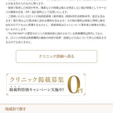
とがある方からのものに限ります。
・投稿で取得した性別や年代、職業などの情報は個人を特定しない統計情報としてサービ
スの開発や広告・PR・統計資料として活用いたします。
・ご投稿いただいた口コミの知的財産権（著作権法（昭和45年法律第48号、改正を含み
ます）第27条および第28条に定める権利を含みます）その他の権利は投稿と同時に株式
会社ゼロアクセルに帰属するものとし、投稿者様は口コミについて著作者人格権を行使し
ないものとします。
・”GLOW NAVI” の運営や口コミの投稿内容に紹介されている医療機関は関与しておら
ず、口コミの内容は医療機関の施術の内容や効果・効能などの点について何らの保証をす
るものでもありません。
クリニック詳細へ戻る
地域別で探す