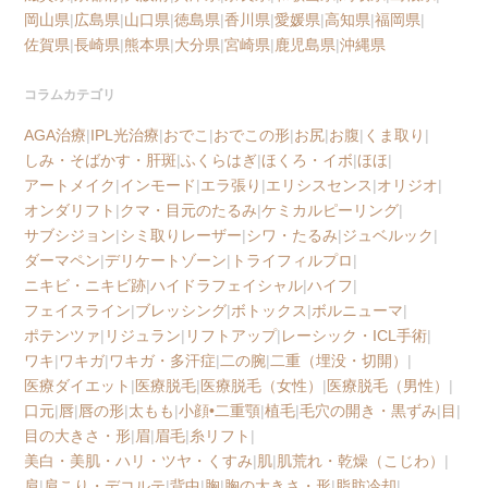
岡山県
|
広島県
|
山口県
|
徳島県
|
香川県
|
愛媛県
|
高知県
|
福岡県
|
佐賀県
|
長崎県
|
熊本県
|
大分県
|
宮崎県
|
鹿児島県
|
沖縄県
コラムカテゴリ
AGA治療
|
IPL光治療
|
おでこ
|
おでこの形
|
お尻
|
お腹
|
くま取り
|
しみ・そばかす・肝斑
|
ふくらはぎ
|
ほくろ・イボ
|
ほほ
|
アートメイク
|
インモード
|
エラ張り
|
エリシスセンス
|
オリジオ
|
オンダリフト
|
クマ・目元のたるみ
|
ケミカルピーリング
|
サブシジョン
|
シミ取りレーザー
|
シワ・たるみ
|
ジュベルック
|
ダーマペン
|
デリケートゾーン
|
トライフィルプロ
|
ニキビ・ニキビ跡
|
ハイドラフェイシャル
|
ハイフ
|
フェイスライン
|
ブレッシング
|
ボトックス
|
ボルニューマ
|
ポテンツァ
|
リジュラン
|
リフトアップ
|
レーシック・ICL手術
|
ワキ
|
ワキガ
|
ワキガ・多汗症
|
二の腕
|
二重（埋没・切開）
|
医療ダイエット
|
医療脱毛
|
医療脱毛（女性）
|
医療脱毛（男性）
|
口元
|
唇
|
唇の形
|
太もも
|
小顔•二重顎
|
植毛
|
毛穴の開き・黒ずみ
|
目
|
目の大きさ・形
|
眉
|
眉毛
|
糸リフト
|
美白・美肌・ハリ・ツヤ・くすみ
|
肌
|
肌荒れ・乾燥（こじわ）
|
肩
|
肩こり・デコルテ
|
背中
|
胸
|
胸の大きさ・形
|
脂肪冷却
|