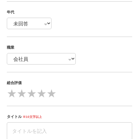
年代
職業
総合評価
★
★
★
★
★
タイトル
※10文字以上