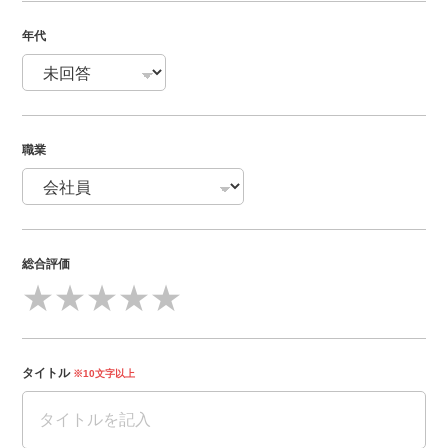
年代
職業
総合評価
★
★
★
★
★
タイトル
※10文字以上