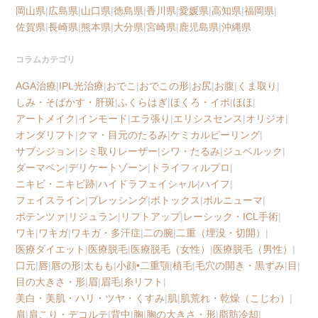
岡山県
|
広島県
|
山口県
|
徳島県
|
香川県
|
愛媛県
|
高知県
|
福岡県
|
佐賀県
|
長崎県
|
熊本県
|
大分県
|
宮崎県
|
鹿児島県
|
沖縄県
コラムカテゴリ
AGA治療
|
IPL光治療
|
おでこ
|
おでこの形
|
お尻
|
お腹
|
くま取り
|
しみ・そばかす・肝斑
|
ふくらはぎ
|
ほくろ・イボ
|
ほほ
|
アートメイク
|
インモード
|
エラ張り
|
エリシスセンス
|
オリジオ
|
オンダリフト
|
クマ・目元のたるみ
|
ケミカルピーリング
|
サブシジョン
|
シミ取りレーザー
|
シワ・たるみ
|
ジュベルック
|
ダーマペン
|
デリケートゾーン
|
トライフィルプロ
|
ニキビ・ニキビ跡
|
ハイドラフェイシャル
|
ハイフ
|
フェイスライン
|
ブレッシング
|
ボトックス
|
ボルニューマ
|
ポテンツァ
|
リジュラン
|
リフトアップ
|
レーシック・ICL手術
|
ワキ
|
ワキガ
|
ワキガ・多汗症
|
二の腕
|
二重（埋没・切開）
|
医療ダイエット
|
医療脱毛
|
医療脱毛（女性）
|
医療脱毛（男性）
|
口元
|
唇
|
唇の形
|
太もも
|
小顔•二重顎
|
植毛
|
毛穴の開き・黒ずみ
|
目
|
目の大きさ・形
|
眉
|
眉毛
|
糸リフト
|
美白・美肌・ハリ・ツヤ・くすみ
|
肌
|
肌荒れ・乾燥（こじわ）
|
肩
|
肩こり・デコルテ
|
背中
|
胸
|
胸の大きさ・形
|
脂肪冷却
|