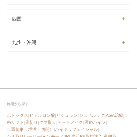
四国
九州・沖縄
施術から探す
ボトックス
|
ヒアルロン酸
|
リジュラン
|
ジュベルック
|
AGA治療
|
糸リフト
|
骨切り
|
クマ取り
|
アートメイク
|
医療ハイフ
|
二重整形（埋没・切開）
|
ハイドラフェイシャル
|
シミ取りレーザー
|
インモード
|
IPL光治療
|
脂肪注入
|
鼻整形
|