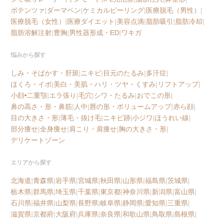
ポテンツァ
|
ダーマペン
|
ケミカルピーリング
|
医療脱毛（男性）
|
医療脱毛（女性）
|
医療ダイエット
|
美容点滴
|
脂肪吸引
|
脂肪冷却
|
脂肪溶解注射
|
豊胸
|
男性器形成・ED
|
ワキガ
悩みから探す
しみ・そばかす・肝斑
|
ニキビ
|
目元のたるみ
|
多汗症
|
ほくろ・イボ
|
美白・美肌・ハリ・ツヤ・くすみ
|
リフトアップ
|
小顔•二重顎
|
エラ張り
|
毛穴
|
シワ・たるみ
|
おでこの形
|
鼻の高さ・形・鼻筋
|
人中
|
唇の形・ボリュームアップ
|
赤ら顔
|
目の大きさ・形
|
薄毛・抜け毛
|
ニキビ跡
|
小ジワ
|
ほうれい線
|
部分痩せ
|
全身痩せ
|
肩こり・肩痩せ
|
胸の大きさ・形
|
デリケートゾーン
エリアから探す
北海道
|
青森県
|
岩手県
|
宮城県
|
秋田県
|
山形県
|
福島県
|
茨城県
|
栃木県
|
群馬県
|
埼玉県
|
千葉県
|
東京都
|
神奈川県
|
新潟県
|
富山県
|
石川県
|
福井県
|
山梨県
|
長野県
|
岐阜県
|
静岡県
|
愛知県
|
三重県
|
滋賀県
|
京都府
|
大阪府
|
兵庫県
|
奈良県
|
和歌山県
|
鳥取県
|
島根県
|